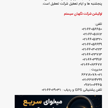
پنجشنبه ها و ایام تعطیل شرکت تعطیل است.
لوکیشن شرکت نگهبان سیستم
تلفن:
021-66056650
021-66051812
021-66051320
021-66056649
021-66030223
021-66023713
021-66039916
021-66083677
مدیریت :
66718078-021
021-66724299
09121006465
تلفن پشتیبانی GPS و ردیاب : 66029031-021