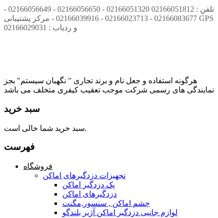
تلفن : 02166051812 02166051320 - 02166056650 - 02166056649 -
02166083677 - 02166023713 - 02166039916 - مرکز پشتیبانی GPS
و ردیاب : 02166029031
هرگونه استفاده و جعل نام و برند تجاری " نگهبان سیستم" بجز
نمایندگی های رسمی شرکت موجب تعقیب کیفری متخلف می باشد
سبد خرید
سبد خرید شما خالی است.
فهرست
فروشگاه
تجهیزات دزدگیرهای اماکن
پک دزدگیر اماکن
دزدگیرهای اماکن
چشم اماکن , سنسور,مگنت
لوازم جانبی دزدگیر اماکن آژیر بلندگو