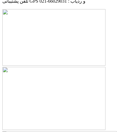
تلفن پشتیبانی GPS و ردیاب : 66029031-021