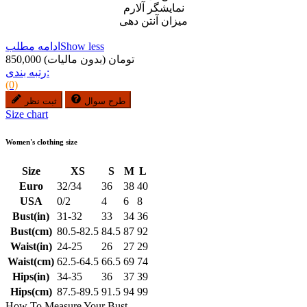
نمایشگر آلارم
میزان آنتن دهی
Show less
ادامه مطلب
850,000 تومان
(بدون مالیات)
رتبه بندی:
(0)
طرح سوال
ثبت نظر
Size chart
Women's clothing size
Size
XS
S
M
L
Euro
32/34
36
38
40
USA
0/2
4
6
8
Bust(in)
31-32
33
34
36
Bust(cm)
80.5-82.5
84.5
87
92
Waist(in)
24-25
26
27
29
Waist(cm)
62.5-64.5
66.5
69
74
Hips(in)
34-35
36
37
39
Hips(cm)
87.5-89.5
91.5
94
99
How To Measure Your Bust