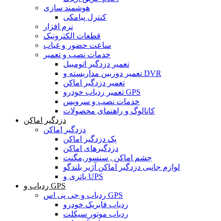
هوشمند سازی
کنترل پیامکی
نرم افزار
قطعات الکترونیک
ساعت حضور و غیاب
خدمات نصب و تعمیر
تعمیر دزدگیر اتومبیل
تعمیر دوربین مداربسته و DVR
تعمیر دزدگیر اماکن
تعمیر ردیاب خودرو GPS
خدمات نصب و سرویس
کاتالوگ و راهنمای محصولات
دزدگیر اماکن
دزدگیر اماکن
پک دزدگیر اماکن
دزدگیرهای اماکن
چشم اماکن , سنسور,مگنت
لوازم جانبی دزدگیر اماکن آژیر بلندگو
باتری و UPS
ردیاب و GPS
ردیاب و جی پی اس GPS
ردیاب فابریک خودرو
ردیاب موتور سیکلت