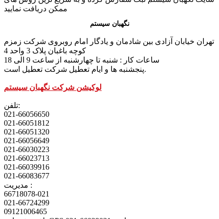
ممکن دریافت نمایید
نگهبان سیستم
تهران خیابان آزادی بین شادمان و یادگار امام روبروی شرکت زمزم
کوچه باغبان پلاک 3 واحد 4
ساعات کار : شنبه تا چهارشنبه از ساعت 9 الی 18
پنجشنبه ها و ایام تعطیل شرکت تعطیل است.
لوکیشن شرکت نگهبان سیستم
تلفن:
021-66056650
021-66051812
021-66051320
021-66056649
021-66030223
021-66023713
021-66039916
021-66083677
مدیریت :
66718078-021
021-66724299
09121006465