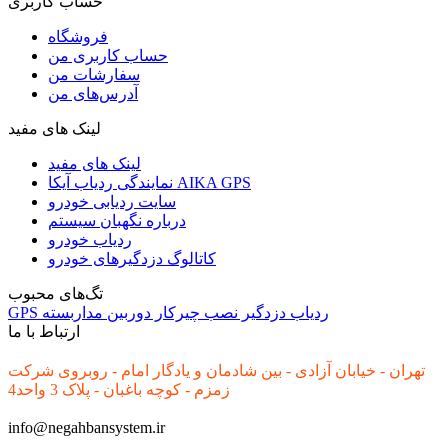
حساب کاربری
فروشگاه
حساب کاربری من
سفارشات من
آدرس‌های من
لینک های مفید
لینک های مفید
نمایندگی ردیاب آیکا AIKA GPS
سایت ردیابی خودرو
درباره نگهبان سیستم
ردیاب خودرو
کاتالوگ دزدگیرهای خودرو
تگ‌های محبوب
ردیاب
دزدگیر
نصب
چیرکار
دوربین مداربسته
GPS
ارتباط با ما
تهران - خیابان آزادی - بین شادمان و یادگار امام - روبروی شرکت
زمزم - کوچه باغبان - پلاک 3 واحد4
info@negahbansystem.ir