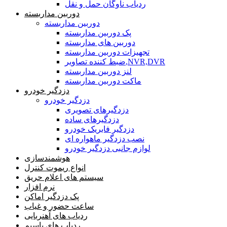
ردیاب ناوگان حمل و نقل
دوربین مداربسته
دوربین مداربسته
پک دوربین مداربسته
دوربین های مداربسته
تجهیزات دوربین مداربسته
ضبط کننده تصاویر,NVR,DVR
لنز دوربین مداربسته
ماکت دوربین مداربسته
دزدگیر خودرو
دزدگیر خودرو
دزدگیرهای تصویری
دزدگیرهای ساده
دزدگیر فابریک خودرو
نصب دزدگیر ماهواره ای
لوازم جانبی دزدگیر خودرو
هوشمندسازی
انواع ریموت کنترل
سیستم های اعلام حریق
نرم افزار
پک دزدگیر اماکن
ساعت حضور و غیاب
ردیاب های آهنربایی
ردیاب های باسیم