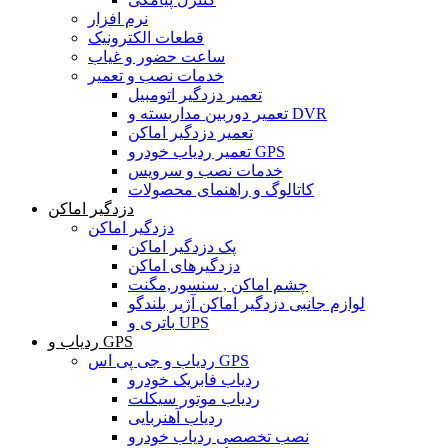
نرم افزار
قطعات الکترونیک
ساعت حضور و غیاب
خدمات نصب و تعمیر
تعمیر دزدگیر اتومبیل
تعمیر دوربین مداربسته و DVR
تعمیر دزدگیر اماکن
تعمیر ردیاب خودرو GPS
خدمات نصب و سرویس
کاتالوگ و راهنمای محصولات
دزدگیر اماکن
دزدگیر اماکن
پک دزدگیر اماکن
دزدگیرهای اماکن
چشم اماکن , سنسور,مگنت
لوازم جانبی دزدگیر اماکن آژیر بلندگو
باتری و UPS
ردیاب و GPS
ردیاب و جی پی اس GPS
ردیاب فابریک خودرو
ردیاب موتور سیکلت
ردیاب آهنربایی
نصب تخصصی ردیاب خودرو