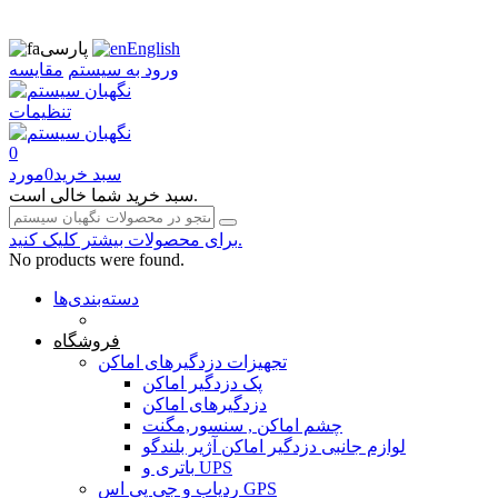
English
پارسی
ورود به سیستم
مقایسه
تنظیمات
0
سبد خرید
0
مورد
سبد خرید شما خالی است.
برای محصولات بیشتر کلیک کنید.
No products were found.
دسته‌بندی‌ها
صفحه محتوا
فروشگاه
تجهیزات دزدگیرهای اماکن
پک دزدگیر اماکن
دزدگیرهای اماکن
چشم اماکن , سنسور,مگنت
لوازم جانبی دزدگیر اماکن آژیر بلندگو
باتری و UPS
ردیاب و جی پی اس GPS