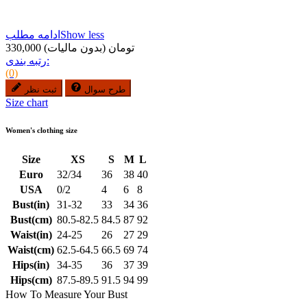
Show less
ادامه مطلب
330,000 تومان
(بدون مالیات)
رتبه بندی:
(0)
طرح سوال
ثبت نظر
Size chart
Women's clothing size
Size
XS
S
M
L
Euro
32/34
36
38
40
USA
0/2
4
6
8
Bust(in)
31-32
33
34
36
Bust(cm)
80.5-82.5
84.5
87
92
Waist(in)
24-25
26
27
29
Waist(cm)
62.5-64.5
66.5
69
74
Hips(in)
34-35
36
37
39
Hips(cm)
87.5-89.5
91.5
94
99
How To Measure Your Bust