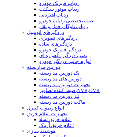
ردیاب فابریک خودرو
ردیاب موتور سیکلت
ردیاب آهنربایی
نصب تخصصی ردیاب خودرو
ردیاب ناوگان حمل و نقل
دزدگیرهای اتومبیل
دزدگیرهای تصویری
دزدگیرهای ساده
دزدگیر فابریک خودرو
نصب دزدگیر ماهواره ای
لوازم جانبی دزدگیر خودرو
دوربین مداربسته
پک دوربین مداربسته
دوربین های مداربسته
تجهیزات دوربین مداربسته
ضبط کننده تصاویر,NVR,DVR
لنز دوربین مداربسته
ماکت دوربین مداربسته
انواع ریموت کنترل
تجهیزات اعلام حریق
اعلام حریق تسلا
اعلام حریق آریاک
هوشمند سازی
کنترل پیامکی