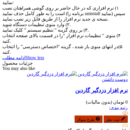
نمایید:
‏۱) نرم افزاری که در حال حاضر بر روی گوشی همراهتان نصب
است را به طور کامل حذف نمایید (برنامه را uninstall نمایید) سپس
نسخه ی جدید نرم افزار را از طریق فایل زیر نصب نمایید.
‏۲) وارد منوی تنظیمات دستگاه شوید.
‏۳) بر روی گزینه ” تنظیم سیستم ” کلیک نمایید.
‏۴) منوی ” تنظیمات نرم افزار “را در قسمت بالای صفحه انتخاب
کنید.
‏ ۵)در انتهای منوی باز شده ، گزینه “اختصاص دسترسی” را انتخاب
کنید.
Show less
ادامه مطلب
جزئیات محصول
You may also like
دوست داشتن
نرم افزار دزدگیر گاردین
0 تومان
(بدون مالیات)
رتبه بندی:
(0)
ثبت نظر
طرح سوال
(1)