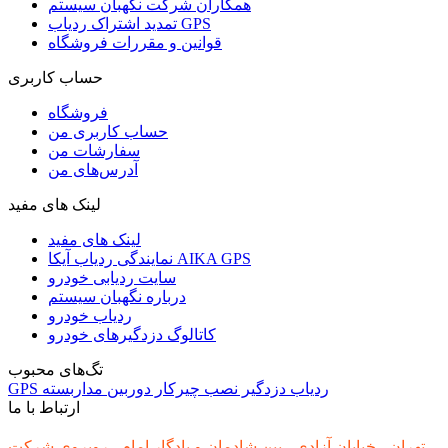
همکاران شرکت نگهبان سیستم
تمدید اشتراک ردیاب GPS
قوانین و مقررات فروشگاه
حساب کاربری
فروشگاه
حساب کاربری من
سفارشات من
آدرس‌های من
لینک های مفید
لینک های مفید
نمایندگی ردیاب آیکا AIKA GPS
سایت ردیابی خودرو
درباره نگهبان سیستم
ردیاب خودرو
کاتالوگ دزدگیرهای خودرو
تگ‌های محبوب
ردیاب
دزدگیر
نصب
چیرکار
دوربین مداربسته
GPS
ارتباط با ما
تهران - خیابان آزادی - بین شادمان و یادگار امام - روبروی شرکت