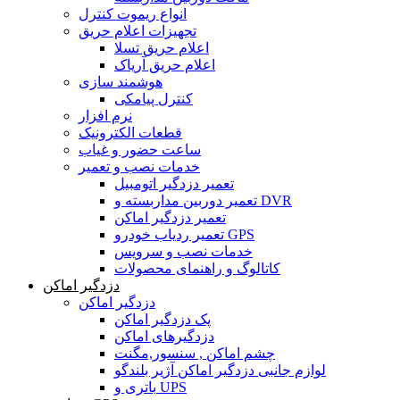
انواع ریموت کنترل
تجهیزات اعلام حریق
اعلام حریق تسلا
اعلام حریق آریاک
هوشمند سازی
کنترل پیامکی
نرم افزار
قطعات الکترونیک
ساعت حضور و غیاب
خدمات نصب و تعمیر
تعمیر دزدگیر اتومبیل
تعمیر دوربین مداربسته و DVR
تعمیر دزدگیر اماکن
تعمیر ردیاب خودرو GPS
خدمات نصب و سرویس
کاتالوگ و راهنمای محصولات
دزدگیر اماکن
دزدگیر اماکن
پک دزدگیر اماکن
دزدگیرهای اماکن
چشم اماکن , سنسور,مگنت
لوازم جانبی دزدگیر اماکن آژیر بلندگو
باتری و UPS