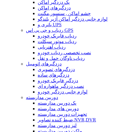
پک دزدگیر اماکن
دزدگیرهای اماکن
چشم اماکن , سنسور,مگنت
لوازم جانبی دزدگیر اماکن آژیر بلندگو
باتری و UPS
ردیاب و جی پی اس GPS
ردیاب فابریک خودرو
ردیاب موتور سیکلت
ردیاب آهنربایی
نصب تخصصی ردیاب خودرو
ردیاب ناوگان حمل و نقل
دزدگیرهای اتومبیل
دزدگیرهای تصویری
دزدگیرهای ساده
دزدگیر فابریک خودرو
نصب دزدگیر ماهواره ای
لوازم جانبی دزدگیر خودرو
دوربین مداربسته
پک دوربین مداربسته
دوربین های مداربسته
تجهیزات دوربین مداربسته
ضبط کننده تصاویر,NVR,DVR
لنز دوربین مداربسته
ماکت دوربین مداربسته