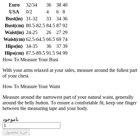
Euro
32/34
36
38
40
USA
0/2
4
6
8
Bust(in)
31-32
33
34
36
Bust(cm)
80.5-82.5
84.5
87
92
Waist(in)
24-25
26
27
29
Waist(cm)
62.5-64.5
66.5
69
74
Hips(in)
34-35
36
37
39
Hips(cm)
87.5-89.5
91.5
94
99
How To Measure Your Bust
With your arms relaxed at your sides, measure around the fullest part
of your chest.
How To Measure Your Waist
Measure around the narrowest part of your natural waist, generally
around the belly button. To ensure a comfortable fit, keep one finger
between the measuring tape and your body.
ناموجود
خرید محصول