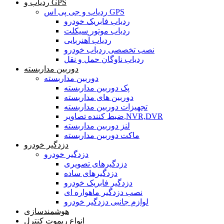
ردیاب و GPS
ردیاب و جی پی اس GPS
ردیاب فابریک خودرو
ردیاب موتور سیکلت
ردیاب آهنربایی
نصب تخصصی ردیاب خودرو
ردیاب ناوگان حمل و نقل
دوربین مداربسته
دوربین مداربسته
پک دوربین مداربسته
دوربین های مداربسته
تجهیزات دوربین مداربسته
ضبط کننده تصاویر,NVR,DVR
لنز دوربین مداربسته
ماکت دوربین مداربسته
دزدگیر خودرو
دزدگیر خودرو
دزدگیرهای تصویری
دزدگیرهای ساده
دزدگیر فابریک خودرو
نصب دزدگیر ماهواره ای
لوازم جانبی دزدگیر خودرو
هوشمندسازی
انواع ریموت کنترل