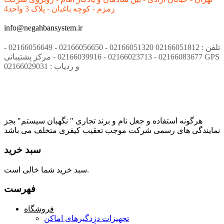
زمزم - کوچه باغبان - پلاک 3 واحد4
info@negahbansystem.ir
تلفن : 02166051812 02166051320 - 02166056650 - 02166056649 -
02166083677 - 02166023713 - 02166039916 - مرکز پشتیبانی GPS
و ردیاب : 02166029031
هرگونه استفاده و جعل نام و برند تجاری " نگهبان سیستم" بجز
نمایندگی های رسمی شرکت موجب تعقیب کیفری متخلف می باشد
سبد خرید
سبد خرید شما خالی است.
فهرست
فروشگاه
تجهیزات دزدگیرهای اماکن