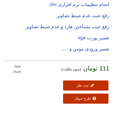
انجام تنظیمات نرم افزاری dvr
رفع عیب عدم ضبط تصاویر
رفع عیب نشناختن هارد و عدم ضبط تصاویر
تعمیر پورت vga
تعمیر ورودی موس و .....
Size
111 تومان
(بدون مالیات)
chart
ثبت نظر
طرح سوال