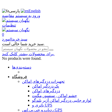
English
پارسی
ورود به سیستم
مقایسه
تنظیمات
0
سبد خرید
0
مورد
سبد خرید شما خالی است.
برای محصولات بیشتر کلیک کنید.
No products were found.
دسته‌بندی‌ها
صفحه محتوا
فروشگاه
تجهیزات دزدگیرهای اماکن
پک دزدگیر اماکن
دزدگیرهای اماکن
چشم اماکن , سنسور,مگنت
لوازم جانبی دزدگیر اماکن آژیر بلندگو
باتری و UPS
ردیاب و جی پی اس GPS