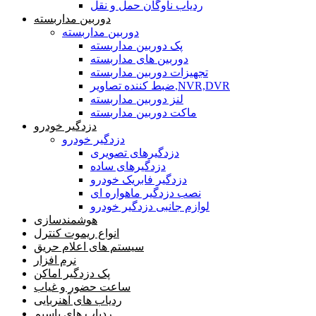
ردیاب ناوگان حمل و نقل
دوربین مداربسته
دوربین مداربسته
پک دوربین مداربسته
دوربین های مداربسته
تجهیزات دوربین مداربسته
ضبط کننده تصاویر,NVR,DVR
لنز دوربین مداربسته
ماکت دوربین مداربسته
دزدگیر خودرو
دزدگیر خودرو
دزدگیرهای تصویری
دزدگیرهای ساده
دزدگیر فابریک خودرو
نصب دزدگیر ماهواره ای
لوازم جانبی دزدگیر خودرو
هوشمندسازی
انواع ریموت کنترل
سیستم های اعلام حریق
نرم افزار
پک دزدگیر اماکن
ساعت حضور و غیاب
ردیاب های آهنربایی
ردیاب های باسیم