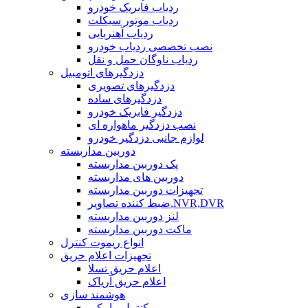
ردیاب فابریک خودرو
ردیاب موتور سیکلت
ردیاب آهنربایی
نصب تخصصی ردیاب خودرو
ردیاب ناوگان حمل و نقل
دزدگیرهای اتومبیل
دزدگیرهای تصویری
دزدگیرهای ساده
دزدگیر فابریک خودرو
نصب دزدگیر ماهواره ای
لوازم جانبی دزدگیر خودرو
دوربین مداربسته
پک دوربین مداربسته
دوربین های مداربسته
تجهیزات دوربین مداربسته
ضبط کننده تصاویر,NVR,DVR
لنز دوربین مداربسته
ماکت دوربین مداربسته
انواع ریموت کنترل
تجهیزات اعلام حریق
اعلام حریق تسلا
اعلام حریق آریاک
هوشمند سازی
کنترل پیامکی