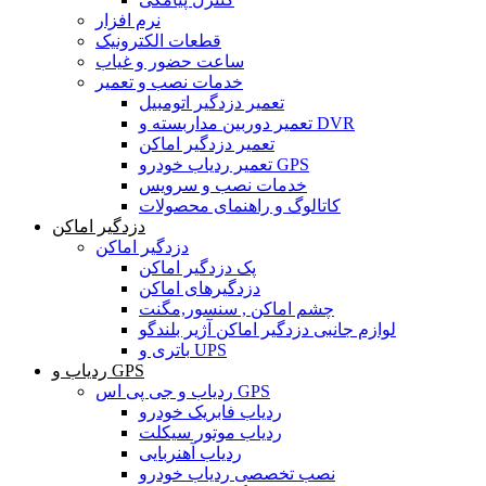
نرم افزار
قطعات الکترونیک
ساعت حضور و غیاب
خدمات نصب و تعمیر
تعمیر دزدگیر اتومبیل
تعمیر دوربین مداربسته و DVR
تعمیر دزدگیر اماکن
تعمیر ردیاب خودرو GPS
خدمات نصب و سرویس
کاتالوگ و راهنمای محصولات
دزدگیر اماکن
دزدگیر اماکن
پک دزدگیر اماکن
دزدگیرهای اماکن
چشم اماکن , سنسور,مگنت
لوازم جانبی دزدگیر اماکن آژیر بلندگو
باتری و UPS
ردیاب و GPS
ردیاب و جی پی اس GPS
ردیاب فابریک خودرو
ردیاب موتور سیکلت
ردیاب آهنربایی
نصب تخصصی ردیاب خودرو