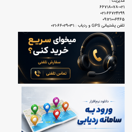
مدیریت :
66718078-021
021-66724299
09121006465
تلفن پشتیبانی GPS و ردیاب : 66029031-021