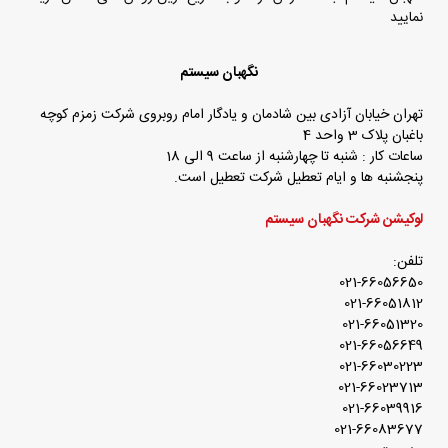
نمایید
نگهبان سیستم
تهران خیابان آزادی بین شادمان و یادگار امام روبروی شرکت زمزم کوچه
باغبان پلاک 3 واحد 4
ساعات کار : شنبه تا چهارشنبه از ساعت 9 الی 18
پنجشنبه ها و ایام تعطیل شرکت تعطیل است.
لوکیشن شرکت نگهبان سیستم
تلفن:
021-66056650
021-66051812
021-66051320
021-66056649
021-66030223
021-66023713
021-66039916
021-66083677