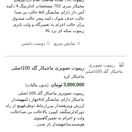
مجیکار سری 702 مشخصات کدلرنینگ 4 دکمه
آنتن دار دارای نمایشگر led حالت بی صدا
حالت حذف شوک دکمه پیجر حالت صندوق
پران حالت اعزام به تعمیرگاه و ولت باتری
ریموت سکه ای برد بالا
نمایش سریع
دوست داشتن
ریموت تصویری ماجیکار گلد 100اصلی
ماجیکار کره
3,800,000 تومان
(بدون مالیات)
ریموت تصویری ماجیکار گلد 100 اصلی
ماجیکار دارای نمایشگر lcdچهار دکمههشدار
لرزش ویبرهشدار بیزرارتباط دوطرفهپیج از راه
دورکدلرنینگضد کپیبرد بالاحالت بی صداحالت
ولت و اعزام به تعمیرگاهمنوی
هوشمندساعتهشدار باز شدن...