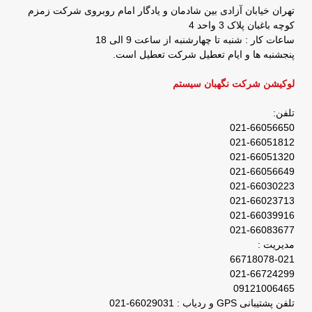
تهران خیابان آزادی بین شادمان و یادگار امام روبروی شرکت زمزم
کوچه باغبان پلاک 3 واحد 4
ساعات کار : شنبه تا چهارشنبه از ساعت 9 الی 18
پنجشنبه ها و ایام تعطیل شرکت تعطیل است.
لوکیشن شرکت نگهبان سیستم
تلفن:
021-66056650
021-66051812
021-66051320
021-66056649
021-66030223
021-66023713
021-66039916
021-66083677
مدیریت :
66718078-021
021-66724299
09121006465
تلفن پشتیبانی GPS و ردیاب : 66029031-021