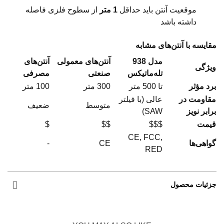
موقعیت آنتن باید حداقل
1 متر
از سطوح فلزی فاصله
داشته باشد
مقایسه با آنتن‌های مشابه
مدل 938
آنتن‌های معمولی
آنتن‌های
ویژگی
تله‌ماتیکس
صنعتی
مصرفی
برد مؤثر
تا 500 متر
300 متر
100 متر
مقاومت در
عالی (با فیلتر
متوسط
ضعیف
برابر نویز
SAW)
قیمت
$$$
$$
$
CE, FCC,
گواهی‌ها
CE
-
RED
جزئیات محصول