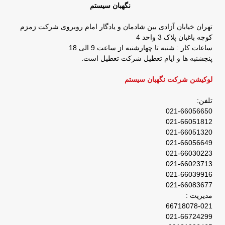
نگهبان سیستم
تهران خیابان آزادی بین شادمان و یادگار امام روبروی شرکت زمزم
کوچه باغبان پلاک 3 واحد 4
ساعات کار : شنبه تا چهارشنبه از ساعت 9 الی 18
پنجشنبه ها و ایام تعطیل شرکت تعطیل است.
لوکیشن شرکت نگهبان سیستم
تلفن:
021-66056650
021-66051812
021-66051320
021-66056649
021-66030223
021-66023713
021-66039916
021-66083677
مدیریت :
66718078-021
021-66724299