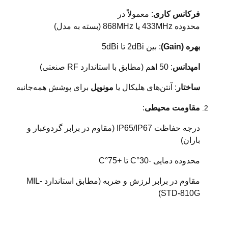
فرکانس کاری
: معمولاً در
محدوده 433MHz یا 868MHz (بسته به مدل)
بهره (Gain)
: بین 2dBi تا 5dBi
امپدانس
: 50 اهم (مطابق با استاندارد RF صنعتی)
ساختار
: آنتن‌های هلیکال یا
مونوپل
برای پوشش همه‌جانبه
مقاومت محیطی
:
درجه حفاظت IP65/IP67 (مقاوم در برابر گردوغبار و
باران)
محدوده دمایی -30°C تا +75°C
مقاوم در برابر لرزش و ضربه (مطابق استاندارد MIL-
STD-810G)