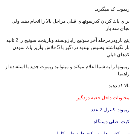
ريموت كد ميگيرد.
براي پاك كردن كدريموتهاي قبلي مراحل بالا را انجام دهيد ولي
بجاي سه بار
پنج بارودرمرحله آخر سوئيچ رابازوبسته وبارپنجم سوئيچ را 2 ثانيه
باز نگهداشته وسپس ببنديد دزدگير با 5 فلاش وآژير پاك نمودن
كدهاي قبلي
ريموتها را به شما اعلام ميكند و ميتوانيد ريموت جديد با استفاده از
راهنما
بالا كد دهيد .
محتویات داخل جعبه دزدگیر:
ریموت کنترل 2 عدد
کیت اصلی دستگاه
سیم کشی ها و سوکت ها به طور کامل