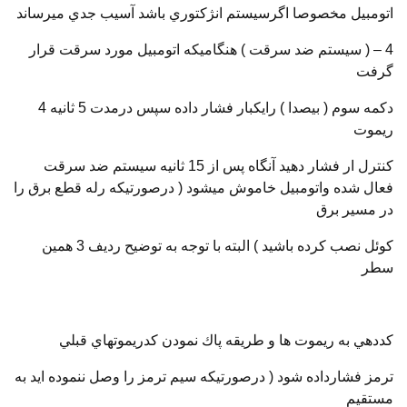
اتومبيل مخصوصا اگرسيستم انژكتوري باشد آسيب جدي ميرساند
4 – ( سيستم ضد سرقت ) هنگاميكه اتومبيل مورد سرقت قرار
گرفت
دكمه سوم ( بيصدا ) رايكبار فشار داده سپس درمدت 5 ثانيه 4
ريموت
كنترل ار فشار دهيد آنگاه پس از 15 ثانيه سيستم ضد سرقت
فعال شده واتومبيل خاموش ميشود ( درصورتيكه رله قطع برق را
در مسير برق
كوئل نصب كرده باشيد ) البته با توجه به توضيح رديف 3 همين
سطر
كددهي به ريموت ها و طريقه پاك نمودن كدريموتهاي قبلي
ترمز فشارداده شود ( درصورتيكه سيم ترمز را وصل ننموده ايد به
مستقيم