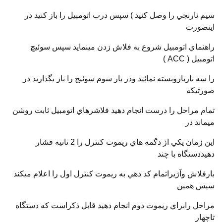
سيم نارنجي را وصل كنيد ) سپس درب اتومبيل را باز كنيد در
اينصورت
راهنماي اتومبيل شروع به فلاش زدن مينمايد سپس سوئيچ
اتومبيل ( ACC )
را سه باربازوبسته نمائيد ودر بار سوم سوئيچ را باز بگذاريد در
صورتيكه
تمام مراحل را درست انجام دهيد فلاشرهاي اتومبيل ثابت روشن
ميماند در
اين زمان يكي از دگمه هاي ريموت كنترل را 2 ثانيه فشار
دهيددستگاه با چند
بارفلاش وآژيراتمام كد دهي به ريموت كنترل اول را اعلام ميكند
سپس همين
مراحل رابراي ريموت دوم انجام دهيد قابل ذكراست كه دستگاه
تاچهار