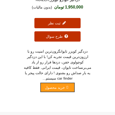
1,950,000 تومان
(بدون مالیات)
ثبت نظر
طرح سوال
دزدگیر کویزر تایوانگرون‌ترین امنیت رو با
ارزون‌ترین قیمت تجربه کن! با این دزدگیر
کوچولوی خفن، دزدها فرار رو از یاد
می‌برنساخت تایوان، قیمت ایرانی. فقط کافیه
یه بار صداش رو بشنوی ! دارای حالت پیجر یا
car finder سیستم...
خرید محصول