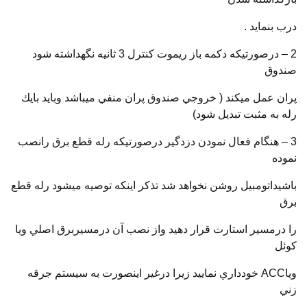
درب بنمايد .
2 – درصورتيكه دكمه باز ريموت كنترل 3 ثانيه نگهداشته شود
صندوق
پران عمل ميكند ( خروجي صندوق پران منفي ميباشد وبايد بايك
رله به مثبت تبديل شود)
3 – هنگام فعال نمودن دزدگير درصورتيكه رله قطع برق رانصب
نموده
باشيداتومبيل روشن نخواهد شد تذكر اينكه توصيه ميشود رله قطع
برق
را درمسير استارت قرار دهيد واز نصب آن درمسيربرق اصلي ويا
كوئل
وياACC خودداري نماييد زيرا درغير اينصورت به سيستم جرقه
زني