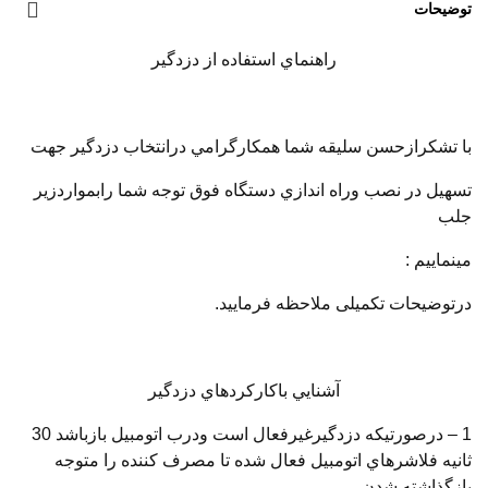
توضیحات
راهنماي استفاده از دزدگير
با تشكرازحسن سليقه شما همكارگرامي درانتخاب دزدگير جهت
تسهيل در نصب وراه اندازي دستگاه فوق توجه شما رابمواردزير
جلب
مينماييم :
درتوضیحات تکمیلی ملاحظه فرمایید.
آشنايي باكاركردهاي دزدگير
1 – درصورتيكه دزدگيرغيرفعال است ودرب اتومبيل بازباشد 30
ثانيه فلاشرهاي اتومبيل فعال شده تا مصرف كننده را متوجه
بازگذاشته شدن