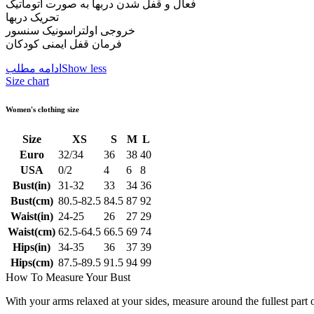
فعال و قفل شدن دربها به صورت اتوماتیک
تحریک دربها
خروجی اولتراسونیک سنسور
فرمان قفل ایمنی کودکان
Show less
ادامه مطلب
Size chart
Women's clothing size
Size
XS
S
M
L
Euro
32/34
36
38
40
USA
0/2
4
6
8
Bust(in)
31-32
33
34
36
Bust(cm)
80.5-82.5
84.5
87
92
Waist(in)
24-25
26
27
29
Waist(cm)
62.5-64.5
66.5
69
74
Hips(in)
34-35
36
37
39
Hips(cm)
87.5-89.5
91.5
94
99
How To Measure Your Bust
With your arms relaxed at your sides, measure around the fullest part 