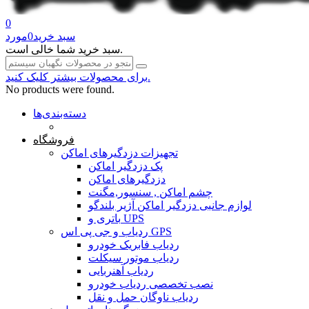
0
سبد خرید
0
مورد
سبد خرید شما خالی است.
برای محصولات بیشتر کلیک کنید.
No products were found.
دسته‌بندی‌ها
صفحه محتوا
فروشگاه
تجهیزات دزدگیرهای اماکن
پک دزدگیر اماکن
دزدگیرهای اماکن
چشم اماکن , سنسور,مگنت
لوازم جانبی دزدگیر اماکن آژیر بلندگو
باتری و UPS
ردیاب و جی پی اس GPS
ردیاب فابریک خودرو
ردیاب موتور سیکلت
ردیاب آهنربایی
نصب تخصصی ردیاب خودرو
ردیاب ناوگان حمل و نقل