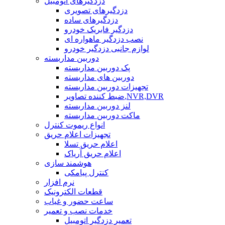
دزدگیرهای اتومبیل
دزدگیرهای تصویری
دزدگیرهای ساده
دزدگیر فابریک خودرو
نصب دزدگیر ماهواره ای
لوازم جانبی دزدگیر خودرو
دوربین مداربسته
پک دوربین مداربسته
دوربین های مداربسته
تجهیزات دوربین مداربسته
ضبط کننده تصاویر,NVR,DVR
لنز دوربین مداربسته
ماکت دوربین مداربسته
انواع ریموت کنترل
تجهیزات اعلام حریق
اعلام حریق تسلا
اعلام حریق آریاک
هوشمند سازی
کنترل پیامکی
نرم افزار
قطعات الکترونیک
ساعت حضور و غیاب
خدمات نصب و تعمیر
تعمیر دزدگیر اتومبیل