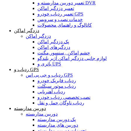
تعمیر دوربین مداربسته و DVR
تعمیر دزدگیر اماکن
تعمیر ردیاب خودرو GPS
خدمات نصب و سرویس
کاتالوگ و راهنمای محصولات
دزدگیر اماکن
دزدگیر اماکن
پک دزدگیر اماکن
دزدگیرهای اماکن
چشم اماکن , سنسور,مگنت
لوازم جانبی دزدگیر اماکن آژیر بلندگو
باتری و UPS
ردیاب و GPS
ردیاب و جی پی اس GPS
ردیاب فابریک خودرو
ردیاب موتور سیکلت
ردیاب آهنربایی
نصب تخصصی ردیاب خودرو
ردیاب ناوگان حمل و نقل
دوربین مداربسته
دوربین مداربسته
پک دوربین مداربسته
دوربین های مداربسته
تجهیزات دوربین مداربسته