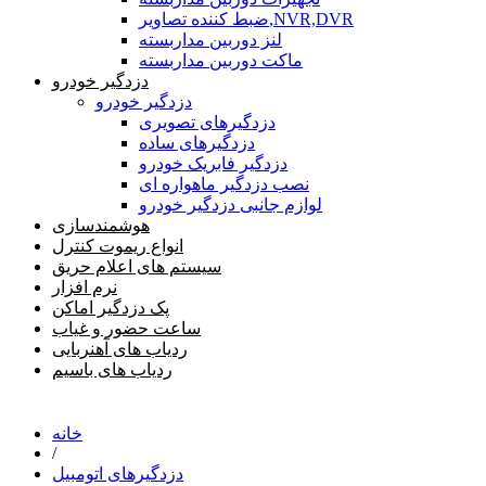
ضبط کننده تصاویر,NVR,DVR
لنز دوربین مداربسته
ماکت دوربین مداربسته
دزدگیر خودرو
دزدگیر خودرو
دزدگیرهای تصویری
دزدگیرهای ساده
دزدگیر فابریک خودرو
نصب دزدگیر ماهواره ای
لوازم جانبی دزدگیر خودرو
هوشمندسازی
انواع ریموت کنترل
سیستم های اعلام حریق
نرم افزار
پک دزدگیر اماکن
ساعت حضور و غیاب
ردیاب های آهنربایی
ردیاب های باسیم
خانه
/
دزدگیرهای اتومبیل