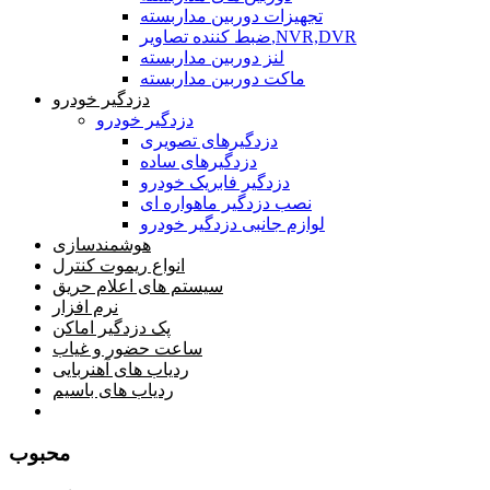
تجهیزات دوربین مداربسته
ضبط کننده تصاویر,NVR,DVR
لنز دوربین مداربسته
ماکت دوربین مداربسته
دزدگیر خودرو
دزدگیر خودرو
دزدگیرهای تصویری
دزدگیرهای ساده
دزدگیر فابریک خودرو
نصب دزدگیر ماهواره ای
لوازم جانبی دزدگیر خودرو
هوشمندسازی
انواع ریموت کنترل
سیستم های اعلام حریق
نرم افزار
پک دزدگیر اماکن
ساعت حضور و غیاب
ردیاب های آهنربایی
ردیاب های باسیم
صفحه محتوا
محبوب