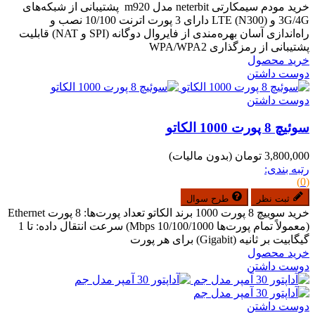
خرید مودم سیمکارتی neterbit مدل m920 پشتیبانی از شبکه‌های
3G/4G و LTE (N300) دارای 3 پورت اترنت 10/100 نصب و
راه‌اندازی آسان بهره‌مندی از فایروال دوگانه (SPI و NAT) قابلیت
پشتیبانی از رمزگذاری WPA/WPA2
خرید محصول
دوست داشتن
دوست داشتن
سوئیچ 8 پورت 1000 الکاتو
3,800,000 تومان
(بدون مالیات)
رتبه بندی:
(0)
ثبت نظر
طرح سوال
خرید سوییچ 8 پورت 1000 برند الکاتو تعداد پورت‌ها: 8 پورت Ethernet
(معمولاً تمام پورت‌ها 10/100/1000 Mbps) سرعت انتقال داده: تا 1
گیگابیت بر ثانیه (Gigabit) برای هر پورت
خرید محصول
دوست داشتن
دوست داشتن