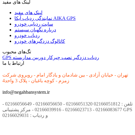
لینک های مفید
لینک های مفید
نمایندگی ردیاب آیکا AIKA GPS
سایت ردیابی خودرو
درباره نگهبان سیستم
ردیاب خودرو
کاتالوگ دزدگیرهای خودرو
تگ‌های محبوب
ردیاب
دزدگیر
نصب
چیرکار
دوربین مداربسته
GPS
ارتباط با ما
تهران - خیابان آزادی - بین شادمان و یادگار امام - روبروی شرکت
زمزم - کوچه باغبان - پلاک 3 واحد4
info@negahbansystem.ir
تلفن : 02166051812 02166051320 - 02166056650 - 02166056649 -
02166083677 - 02166023713 - 02166039916 - مرکز پشتیبانی GPS
و ردیاب : 02166029031