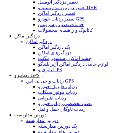
تعمیر دزدگیر اتومبیل
تعمیر دوربین مداربسته و DVR
تعمیر دزدگیر اماکن
تعمیر ردیاب خودرو GPS
خدمات نصب و سرویس
کاتالوگ و راهنمای محصولات
دزدگیر اماکن
دزدگیر اماکن
پک دزدگیر اماکن
دزدگیرهای اماکن
چشم اماکن , سنسور,مگنت
لوازم جانبی دزدگیر اماکن آژیر بلندگو
باتری و UPS
ردیاب و GPS
ردیاب و جی پی اس GPS
ردیاب فابریک خودرو
ردیاب موتور سیکلت
ردیاب آهنربایی
نصب تخصصی ردیاب خودرو
ردیاب ناوگان حمل و نقل
دوربین مداربسته
دوربین مداربسته
پک دوربین مداربسته
دوربین های مداربسته