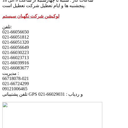
ساعات کار : شنبه تا چهارشنبه از ساعت 9 الی 18
پنجشنبه ها و ایام تعطیل شرکت تعطیل است.
لوکیشن شرکت نگهبان سیستم
تلفن:
021-66056650
021-66051812
021-66051320
021-66056649
021-66030223
021-66023713
021-66039916
021-66083677
مدیریت :
66718078-021
021-66724299
09121006465
تلفن پشتیبانی GPS و ردیاب : 66029031-021