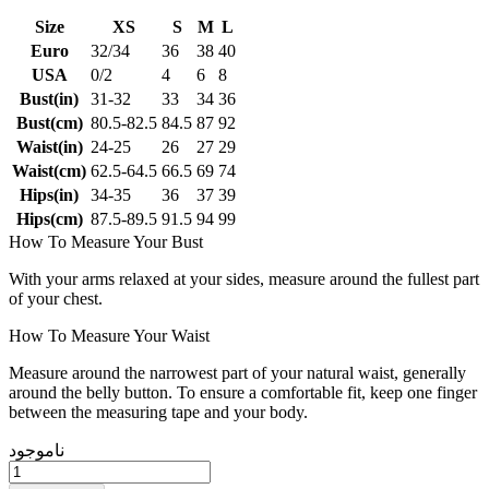
Size
XS
S
M
L
Euro
32/34
36
38
40
USA
0/2
4
6
8
Bust(in)
31-32
33
34
36
Bust(cm)
80.5-82.5
84.5
87
92
Waist(in)
24-25
26
27
29
Waist(cm)
62.5-64.5
66.5
69
74
Hips(in)
34-35
36
37
39
Hips(cm)
87.5-89.5
91.5
94
99
How To Measure Your Bust
With your arms relaxed at your sides, measure around the fullest part
of your chest.
How To Measure Your Waist
Measure around the narrowest part of your natural waist, generally
around the belly button. To ensure a comfortable fit, keep one finger
between the measuring tape and your body.
ناموجود