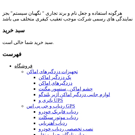
هرگونه استفاده و جعل نام و برند تجاری " نگهبان سیستم" بجز
نمایندگی های رسمی شرکت موجب تعقیب کیفری متخلف می باشد
سبد خرید
سبد خرید شما خالی است.
فهرست
فروشگاه
تجهیزات دزدگیرهای اماکن
پک دزدگیر اماکن
دزدگیرهای اماکن
چشم اماکن , سنسور,مگنت
لوازم جانبی دزدگیر اماکن آژیر بلندگو
باتری و UPS
ردیاب و جی پی اس GPS
ردیاب فابریک خودرو
ردیاب موتور سیکلت
ردیاب آهنربایی
نصب تخصصی ردیاب خودرو
ردیاب ناوگان حمل و نقل