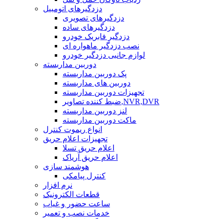
دزدگیرهای اتومبیل
دزدگیرهای تصویری
دزدگیرهای ساده
دزدگیر فابریک خودرو
نصب دزدگیر ماهواره ای
لوازم جانبی دزدگیر خودرو
دوربین مداربسته
پک دوربین مداربسته
دوربین های مداربسته
تجهیزات دوربین مداربسته
ضبط کننده تصاویر,NVR,DVR
لنز دوربین مداربسته
ماکت دوربین مداربسته
انواع ریموت کنترل
تجهیزات اعلام حریق
اعلام حریق تسلا
اعلام حریق آریاک
هوشمند سازی
کنترل پیامکی
نرم افزار
قطعات الکترونیک
ساعت حضور و غیاب
خدمات نصب و تعمیر