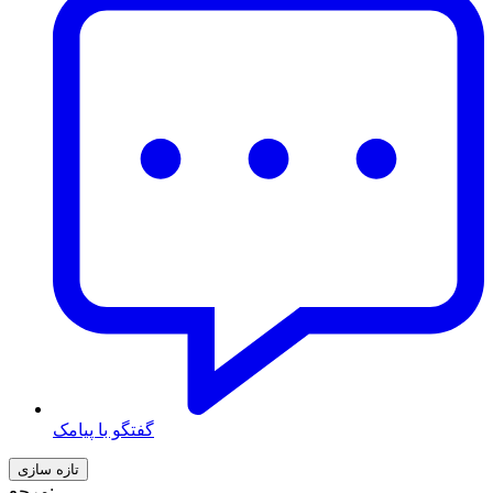
گفتگو با پیامک
مرجع: