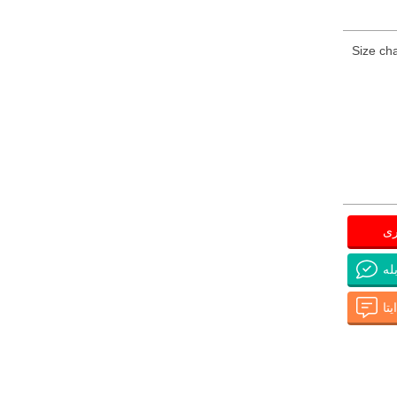
Size cha
ری
له
تا