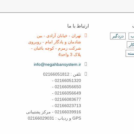
ارتباط با ما
تهران - خیابان آزادی - بین
ب
دزدگیر
شادمان و یادگار امام - روبروی
ار
شرکت زمزم - کوچه باغبان -
سته
پلاک 3 واحد4
info@negahbansystem.ir
تلفن : 02166051812
02166051320 -
02166056650 -
02166056649 -
02166083677 -
02166023713 -
02166039916 - مرکز پشتیبانی
GPS و ردیاب : 02166029031