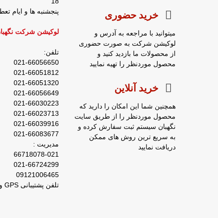
18
پنجشنبه ها و ایام ت
خرید حضوری
لوکیشن شرکت نگهبا
میتوانید با مراجعه به آدرس و
لوکیشن شرکت به صورت حضوری
تلفن:
از محصولات ما بازدید کنید و
021-66056650
محصول موردنظر را تهیه نمایید
021-66051812
021-66051320
خرید آنلاین
021-66056649
021-66030223
همچنین شما این امکان را دارید که
021-66023713
محصول موردنظر را از طریق سایت
021-66039916
نگهبان سیستم ثبت سفارش کرده و
021-66083677
به سریع ترین روش های ممکن
مدیریت :
دریافت نمایید
66718078-021
021-66724299
09121006465
تلفن پشتیبانی GPS و ردیاب : 66029031-021