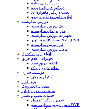
دزدگیرهای ساده
دزدگیر فابریک خودرو
نصب دزدگیر ماهواره ای
لوازم جانبی دزدگیر خودرو
دوربین مداربسته
پک دوربین مداربسته
دوربین های مداربسته
تجهیزات دوربین مداربسته
ضبط کننده تصاویر,NVR,DVR
لنز دوربین مداربسته
ماکت دوربین مداربسته
انواع ریموت کنترل
تجهیزات اعلام حریق
اعلام حریق تسلا
اعلام حریق آریاک
هوشمند سازی
کنترل پیامکی
نرم افزار
قطعات الکترونیک
ساعت حضور و غیاب
خدمات نصب و تعمیر
تعمیر دزدگیر اتومبیل
تعمیر دوربین مداربسته و DVR