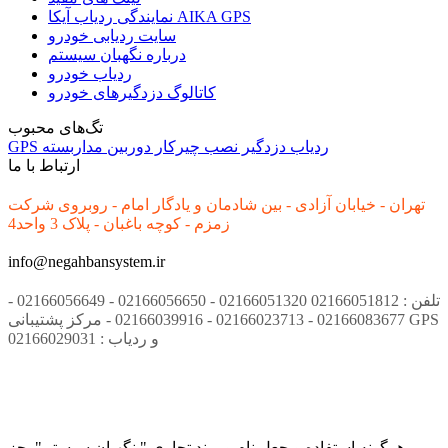
نمایندگی ردیاب آیکا AIKA GPS
سایت ردیابی خودرو
درباره نگهبان سیستم
ردیاب خودرو
کاتالوگ دزدگیرهای خودرو
تگ‌های محبوب
ردیاب
دزدگیر
نصب
چیرکار
دوربین مداربسته
GPS
ارتباط با ما
تهران - خیابان آزادی - بین شادمان و یادگار امام - روبروی شرکت
زمزم - کوچه باغبان - پلاک 3 واحد4
info@negahbansystem.ir
تلفن : 02166051812 02166051320 - 02166056650 - 02166056649 -
02166083677 - 02166023713 - 02166039916 - مرکز پشتیبانی GPS
و ردیاب : 02166029031
هرگونه استفاده و جعل نام و برند تجاری " نگهبان سیستم" بجز