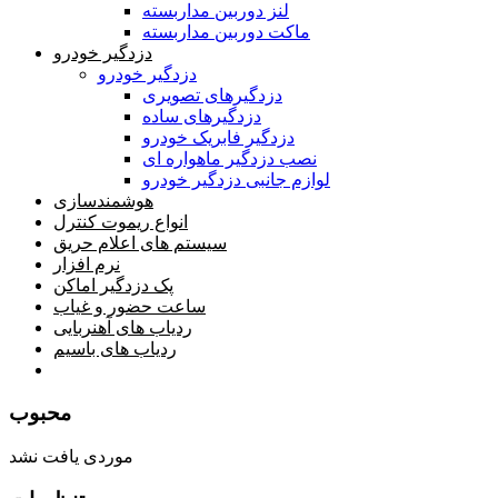
لنز دوربین مداربسته
ماکت دوربین مداربسته
دزدگیر خودرو
دزدگیر خودرو
دزدگیرهای تصویری
دزدگیرهای ساده
دزدگیر فابریک خودرو
نصب دزدگیر ماهواره ای
لوازم جانبی دزدگیر خودرو
هوشمندسازی
انواع ریموت کنترل
سیستم های اعلام حریق
نرم افزار
پک دزدگیر اماکن
ساعت حضور و غیاب
ردیاب های آهنربایی
ردیاب های باسیم
صفحه محتوا
محبوب
موردی یافت نشد