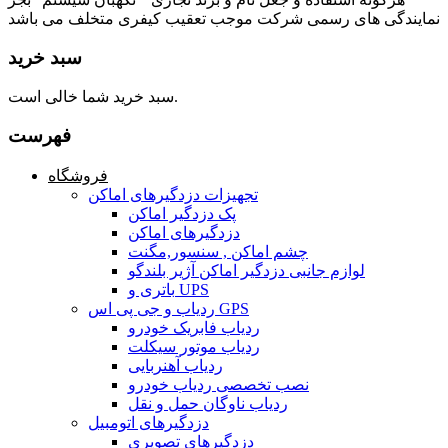
نمایندگی های رسمی شرکت موجب تعقیب کیفری متخلف می باشد
سبد خرید
سبد خرید شما خالی است.
فهرست
فروشگاه
تجهیزات دزدگیرهای اماکن
پک دزدگیر اماکن
دزدگیرهای اماکن
چشم اماکن , سنسور,مگنت
لوازم جانبی دزدگیر اماکن آژیر بلندگو
باتری و UPS
ردیاب و جی پی اس GPS
ردیاب فابریک خودرو
ردیاب موتور سیکلت
ردیاب آهنربایی
نصب تخصصی ردیاب خودرو
ردیاب ناوگان حمل و نقل
دزدگیرهای اتومبیل
دزدگیرهای تصویری