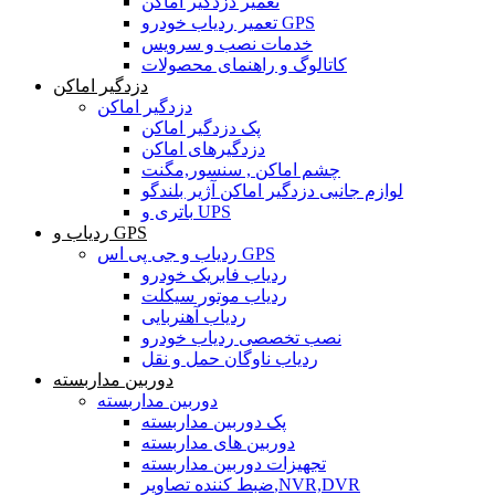
تعمیر دزدگیر اماکن
تعمیر ردیاب خودرو GPS
خدمات نصب و سرویس
کاتالوگ و راهنمای محصولات
دزدگیر اماکن
دزدگیر اماکن
پک دزدگیر اماکن
دزدگیرهای اماکن
چشم اماکن , سنسور,مگنت
لوازم جانبی دزدگیر اماکن آژیر بلندگو
باتری و UPS
ردیاب و GPS
ردیاب و جی پی اس GPS
ردیاب فابریک خودرو
ردیاب موتور سیکلت
ردیاب آهنربایی
نصب تخصصی ردیاب خودرو
ردیاب ناوگان حمل و نقل
دوربین مداربسته
دوربین مداربسته
پک دوربین مداربسته
دوربین های مداربسته
تجهیزات دوربین مداربسته
ضبط کننده تصاویر,NVR,DVR