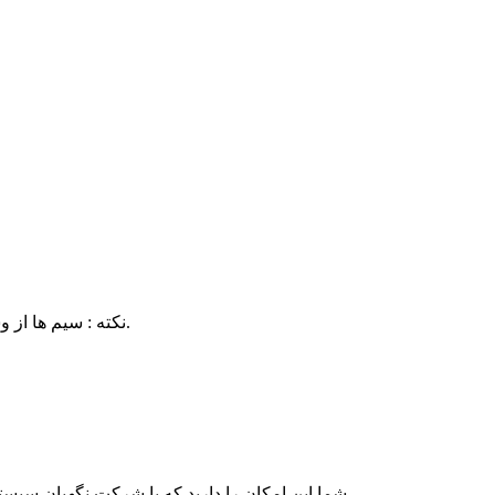
نکته : سیم ها از وسط قیچی شده و با تحریک مثبت مانند 206های قدیمی نصب می سود.
شما این امکان را دارید که با شرکت نگهبان سی