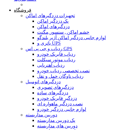
صفحه محتوا
فروشگاه
تجهیزات دزدگیرهای اماکن
پک دزدگیر اماکن
دزدگیرهای اماکن
چشم اماکن , سنسور,مگنت
لوازم جانبی دزدگیر اماکن آژیر بلندگو
باتری و UPS
ردیاب و جی پی اس GPS
ردیاب فابریک خودرو
ردیاب موتور سیکلت
ردیاب آهنربایی
نصب تخصصی ردیاب خودرو
ردیاب ناوگان حمل و نقل
دزدگیرهای اتومبیل
دزدگیرهای تصویری
دزدگیرهای ساده
دزدگیر فابریک خودرو
نصب دزدگیر ماهواره ای
لوازم جانبی دزدگیر خودرو
دوربین مداربسته
پک دوربین مداربسته
دوربین های مداربسته