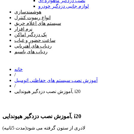
نصب دزدگیر ماهواره ای
لوازم جانبی دزدگیر خودرو
هوشمندسازی
انواع ریموت کنترل
سیستم های اعلام حریق
نرم افزار
پک دزدگیر اماکن
ساعت حضور و غیاب
ردیاب های آهنربایی
ردیاب های باسیم
خانه
/
آموزش نصب سیستم های حفاظتی اتومبیل
/
آموزش نصب دزدگیر هیوندایی, i20
آموزش نصب دزدگیر هیوندایی, i20
لادری از ستون گرفته می شود(مدت 5ثانیه)