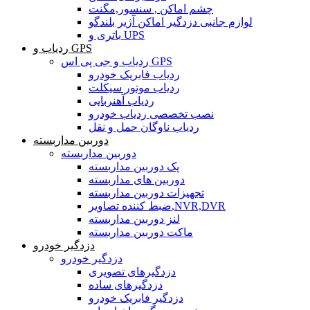
چشم اماکن , سنسور,مگنت
لوازم جانبی دزدگیر اماکن آژیر بلندگو
باتری و UPS
ردیاب و GPS
ردیاب و جی پی اس GPS
ردیاب فابریک خودرو
ردیاب موتور سیکلت
ردیاب آهنربایی
نصب تخصصی ردیاب خودرو
ردیاب ناوگان حمل و نقل
دوربین مداربسته
دوربین مداربسته
پک دوربین مداربسته
دوربین های مداربسته
تجهیزات دوربین مداربسته
ضبط کننده تصاویر,NVR,DVR
لنز دوربین مداربسته
ماکت دوربین مداربسته
دزدگیر خودرو
دزدگیر خودرو
دزدگیرهای تصویری
دزدگیرهای ساده
دزدگیر فابریک خودرو