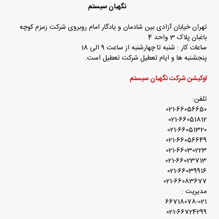
نگهبان سیستم
تهران خیابان آزادی بین شادمان و یادگار امام روبروی شرکت زمزم کوچه
باغبان پلاک 3 واحد 4
ساعات کار : شنبه تا چهارشنبه از ساعت 9 الی 18
پنجشنبه ها و ایام تعطیل شرکت تعطیل است.
لوکیشن شرکت نگهبان سیستم
تلفن:
021-66056650
021-66051812
021-66051320
021-66056649
021-66030223
021-66023713
021-66039916
021-66083677
مدیریت :
66718078-021
021-66724299