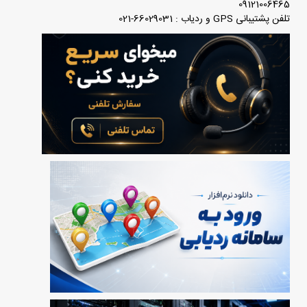
09121006465
تلفن پشتیبانی GPS و ردیاب : 66029031-021