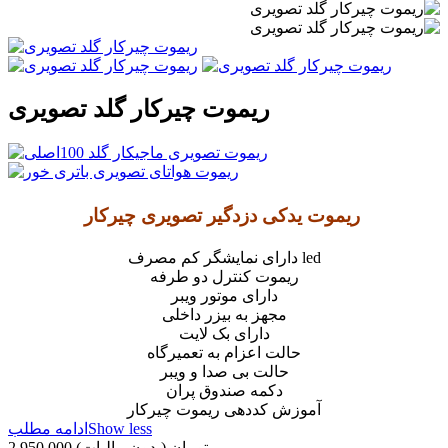
ریموت چیرکار گلد تصویری
ریموت یدکی دزدگیر تصویری چیرکار
دارای نمایشگر کم مصرف led
ریموت کنترل دو طرفه
دارای موتور ویبر
مجهز به بیزر داخلی
دارای بک لایت
حالت اعزام به تعمیرگاه
حالت بی صدا و ویبر
دکمه صندوق پران
آموزش کددهی ریموت چیرکار
Show less
ادامه مطلب
2,950,000 تومان
(بدون مالیات)