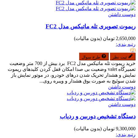
دوست داشتن
ریموت تصویری تله ماتیکس مدل FC2
2,650,000 تومان
(بدون مالیات)
رتبه بندی:
(0)
ثبت نظر
طرح سوال
خرید ریموت تله ماتیکس مدل FC2 برد بیش از 700 متر وضعیت
تعمیرگاه valet وضعیت بی صدا امکان قفل کردن کلیدهای ریموت
نمایش و هشدار تحریک شدن درهای خودرو، در موتور نمایش باز
شدن سوئیچ به صورت بوق هشدار و ویبره روی...
دوست داشتن
دوست داشتن
دستگاه تشخیص دوربین و ردیاب
9,300,000 تومان
(بدون مالیات)
رتبه بندی: