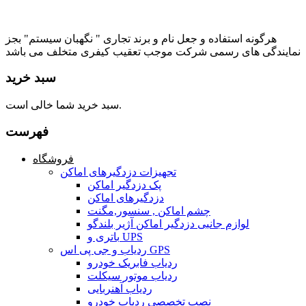
هرگونه استفاده و جعل نام و برند تجاری " نگهبان سیستم" بجز
نمایندگی های رسمی شرکت موجب تعقیب کیفری متخلف می باشد
سبد خرید
سبد خرید شما خالی است.
فهرست
فروشگاه
تجهیزات دزدگیرهای اماکن
پک دزدگیر اماکن
دزدگیرهای اماکن
چشم اماکن , سنسور,مگنت
لوازم جانبی دزدگیر اماکن آژیر بلندگو
باتری و UPS
ردیاب و جی پی اس GPS
ردیاب فابریک خودرو
ردیاب موتور سیکلت
ردیاب آهنربایی
نصب تخصصی ردیاب خودرو