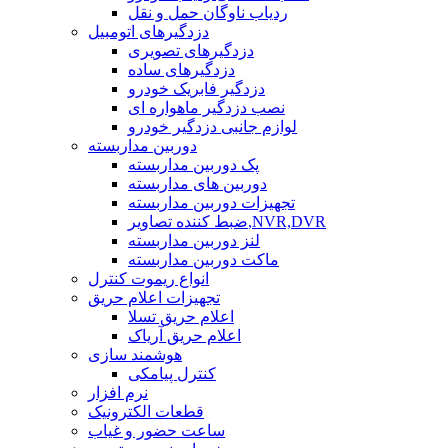
ردیاب ناوگان حمل و نقل
دزدگیرهای اتومبیل
دزدگیرهای تصویری
دزدگیرهای ساده
دزدگیر فابریک خودرو
نصب دزدگیر ماهواره ای
لوازم جانبی دزدگیر خودرو
دوربین مداربسته
پک دوربین مداربسته
دوربین های مداربسته
تجهیزات دوربین مداربسته
ضبط کننده تصاویر,NVR,DVR
لنز دوربین مداربسته
ماکت دوربین مداربسته
انواع ریموت کنترل
تجهیزات اعلام حریق
اعلام حریق تسلا
اعلام حریق آریاک
هوشمند سازی
کنترل پیامکی
نرم افزار
قطعات الکترونیک
ساعت حضور و غیاب