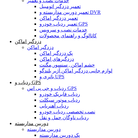
خدمات نصب و تعمیر
تعمیر دزدگیر اتومبیل
تعمیر دوربین مداربسته و DVR
تعمیر دزدگیر اماکن
تعمیر ردیاب خودرو GPS
خدمات نصب و سرویس
کاتالوگ و راهنمای محصولات
دزدگیر اماکن
دزدگیر اماکن
پک دزدگیر اماکن
دزدگیرهای اماکن
چشم اماکن , سنسور,مگنت
لوازم جانبی دزدگیر اماکن آژیر بلندگو
باتری و UPS
ردیاب و GPS
ردیاب و جی پی اس GPS
ردیاب فابریک خودرو
ردیاب موتور سیکلت
ردیاب آهنربایی
نصب تخصصی ردیاب خودرو
ردیاب ناوگان حمل و نقل
دوربین مداربسته
دوربین مداربسته
پک دوربین مداربسته