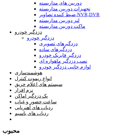
دوربین های مداربسته
تجهیزات دوربین مداربسته
ضبط کننده تصاویر,NVR,DVR
لنز دوربین مداربسته
ماکت دوربین مداربسته
دزدگیر خودرو
دزدگیر خودرو
دزدگیرهای تصویری
دزدگیرهای ساده
دزدگیر فابریک خودرو
نصب دزدگیر ماهواره ای
لوازم جانبی دزدگیر خودرو
هوشمندسازی
انواع ریموت کنترل
سیستم های اعلام حریق
نرم افزار
پک دزدگیر اماکن
ساعت حضور و غیاب
ردیاب های آهنربایی
ردیاب های باسیم
صفحه محتوا
محبوب