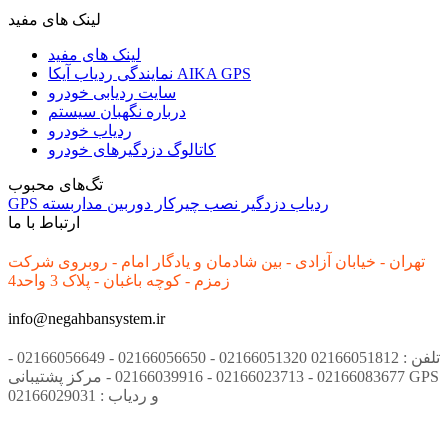
لینک های مفید
لینک های مفید
نمایندگی ردیاب آیکا AIKA GPS
سایت ردیابی خودرو
درباره نگهبان سیستم
ردیاب خودرو
کاتالوگ دزدگیرهای خودرو
تگ‌های محبوب
ردیاب
دزدگیر
نصب
چیرکار
دوربین مداربسته
GPS
ارتباط با ما
تهران - خیابان آزادی - بین شادمان و یادگار امام - روبروی شرکت
زمزم - کوچه باغبان - پلاک 3 واحد4
info@negahbansystem.ir
تلفن : 02166051812 02166051320 - 02166056650 - 02166056649 -
02166083677 - 02166023713 - 02166039916 - مرکز پشتیبانی GPS
و ردیاب : 02166029031