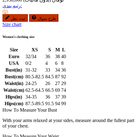
رتبه بندی:
(0)
طرح سوال
ثبت نظر
Size chart
Women's clothing size
Size
XS
S
M
L
Euro
32/34
36
38
40
USA
0/2
4
6
8
Bust(in)
31-32
33
34
36
Bust(cm)
80.5-82.5
84.5
87
92
Waist(in)
24-25
26
27
29
Waist(cm)
62.5-64.5
66.5
69
74
Hips(in)
34-35
36
37
39
Hips(cm)
87.5-89.5
91.5
94
99
How To Measure Your Bust
With your arms relaxed at your sides, measure around the fullest part
of your chest.
How To Measure Your Waist