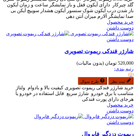
گلد چیرکار دارای آیکون قفل و باز نمایشگر ساعت و زمان آیکون
باز شدن درب آیکون شوک سنسور آیکون هشدار سوییچ آیکن بی
صدا نمایشگر آلارم میزان آنتن دهی
خرید محصول
دوست داشتن
دوست داشتن
شارژر فندکی ریموت تصویری
520,000 تومان
(بدون مالیات)
رتبه بندی:
(0)
ثبت نظر
طرح سوال
خرید شارژر فندکی ریموت تصویری کیفیت بالا و بادوام ولتاژ
متناسب با برق خودرو شارژ سریع قابل استفاده در خودرو یا
هرجای دارای پورت فندکی
خرید محصول
دوست داشتن
دوست داشتن
ریموت دزدگیر فایروال