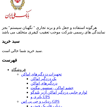
هرگونه استفاده و جعل نام و برند تجاری " نگهبان سیستم" بجز
نمایندگی های رسمی شرکت موجب تعقیب کیفری متخلف می باشد
سبد خرید
سبد خرید شما خالی است.
فهرست
فروشگاه
تجهیزات دزدگیرهای اماکن
پک دزدگیر اماکن
دزدگیرهای اماکن
چشم اماکن , سنسور,مگنت
لوازم جانبی دزدگیر اماکن آژیر بلندگو
باتری و UPS
ردیاب و جی پی اس GPS
ردیاب فابریک خودرو