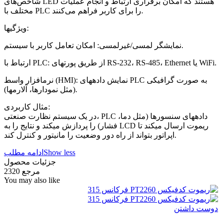
شاخص‌های LED هستند که امکان برقراری ارتباط و انجام عملیات
مختلف با PLC را برای کاربر فراهم می‌کنند.
ویژگیها:
نمایشگر لمسی/غیرلمسی: امکان تعامل کاربر با سیستم.
ارتباط با PLC: از طریق پورتهای RS-232، RS-485، Ethernet یا WiFi.
نرمافزار واسط (HMI): نمایش دادههای PLC به صورت گرافیکی
(مثل نمودارها، آلارمها).
مثال کاربردی:
در یک سیستم نظارت صنعتی، PLC دادههای سنسورها (مثل دما،
فشار) را پردازش میکند و نتایج را به LCD ریموت ارسال میکند تا
اپراتور بتواند از راه دور وضعیت را مانیتور و کنترل کند.
Show less
ادامه مطلب
جزئیات محصول
مرجع
2320
You may also like
دوست داشتن