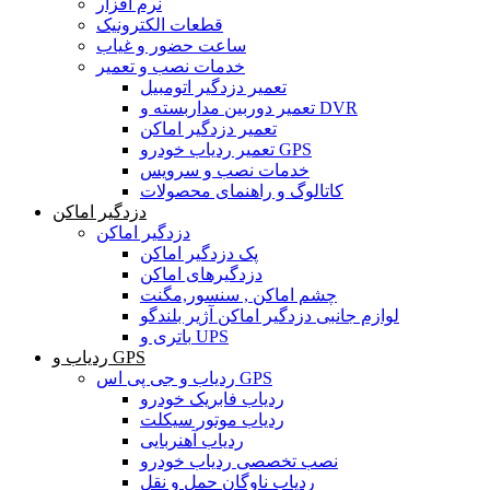
نرم افزار
قطعات الکترونیک
ساعت حضور و غیاب
خدمات نصب و تعمیر
تعمیر دزدگیر اتومبیل
تعمیر دوربین مداربسته و DVR
تعمیر دزدگیر اماکن
تعمیر ردیاب خودرو GPS
خدمات نصب و سرویس
کاتالوگ و راهنمای محصولات
دزدگیر اماکن
دزدگیر اماکن
پک دزدگیر اماکن
دزدگیرهای اماکن
چشم اماکن , سنسور,مگنت
لوازم جانبی دزدگیر اماکن آژیر بلندگو
باتری و UPS
ردیاب و GPS
ردیاب و جی پی اس GPS
ردیاب فابریک خودرو
ردیاب موتور سیکلت
ردیاب آهنربایی
نصب تخصصی ردیاب خودرو
ردیاب ناوگان حمل و نقل