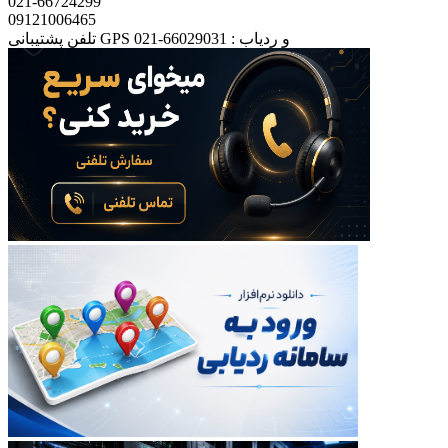
021-66724299
09121006465
تلفن پشتیبانی GPS و ردیاب : 66029031-021