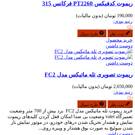
ریموت کدفیکس PT2260 فرکانس 315
190,000 تومان
(بدون مالیات)
رتبه بندی:
(0)
ثبت نظر
طرح سوال
خرید محصول
دوست داشتن
دوست داشتن
ریموت تصویری تله ماتیکس مدل FC2
2,650,000 تومان
(بدون مالیات)
رتبه بندی:
(0)
ثبت نظر
طرح سوال
خرید ریموت تله ماتیکس مدل FC2 برد بیش از 700 متر وضعیت
تعمیرگاه valet وضعیت بی صدا امکان قفل کردن کلیدهای ریموت
نمایش و هشدار تحریک شدن درهای خودرو، در موتور نمایش باز
شدن سوئیچ به صورت بوق هشدار و ویبره روی...
دوست داشتن