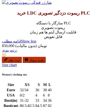
خرید LDC ریموت دزدگیر تصویری PLC
سازگار با دستگاه PLC
ریموت تصویری
قابلیت ارسال آیتم ها هم زمان
قابل تعویض
Show less
ادامه مطلب
850,000 تومان
(بدون مالیات)
رتبه بندی:
(0)
طرح سوال
ثبت نظر
Size chart
Women's clothing size
Size
XS
S
M
L
Euro
32/34
36
38
40
USA
0/2
4
6
8
Bust(in)
31-32
33
34
36
Bust(cm)
80.5-82.5
84.5
87
92