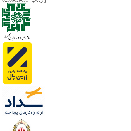
و ردیاب : 02166029031