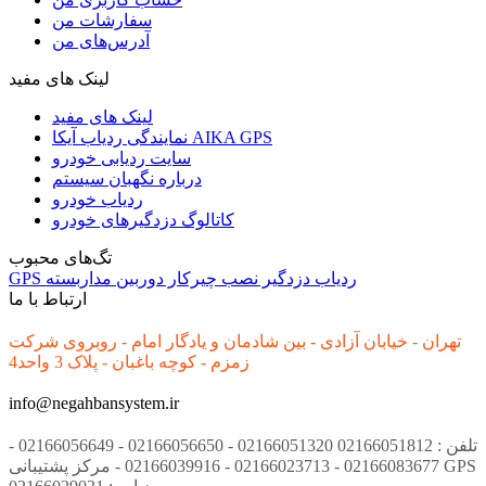
سفارشات من
آدرس‌های من
لینک های مفید
لینک های مفید
نمایندگی ردیاب آیکا AIKA GPS
سایت ردیابی خودرو
درباره نگهبان سیستم
ردیاب خودرو
کاتالوگ دزدگیرهای خودرو
تگ‌های محبوب
ردیاب
دزدگیر
نصب
چیرکار
دوربین مداربسته
GPS
ارتباط با ما
تهران - خیابان آزادی - بین شادمان و یادگار امام - روبروی شرکت
زمزم - کوچه باغبان - پلاک 3 واحد4
info@negahbansystem.ir
تلفن : 02166051812 02166051320 - 02166056650 - 02166056649 -
02166083677 - 02166023713 - 02166039916 - مرکز پشتیبانی GPS