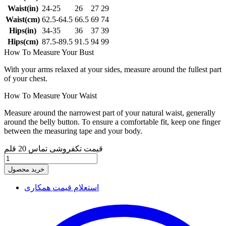
Waist(in)
24-25
26
27
29
Waist(cm)
62.5-64.5
66.5
69
74
Hips(in)
34-35
36
37
39
Hips(cm)
87.5-89.5
91.5
94
99
How To Measure Your Bust
With your arms relaxed at your sides, measure around the fullest part
of your chest.
How To Measure Your Waist
Measure around the narrowest part of your natural waist, generally
around the belly button. To ensure a comfortable fit, keep one finger
between the measuring tape and your body.
قیمت تکفروشی تماس
20 قلم
خرید محصول
استعلام قیمت همکاری