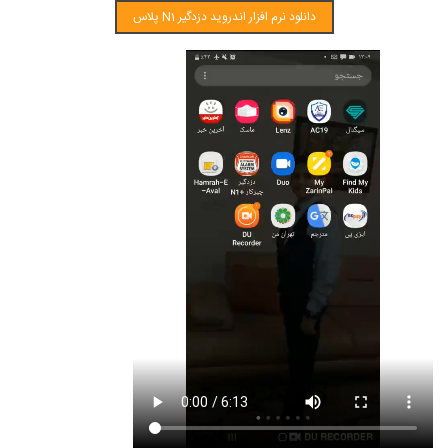
دانلود نرم افزار اندروید دزدگیر N1 پلاس