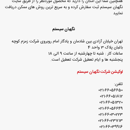
همچنین شما این امکان را دارید که محصول موردنظر را از طریق سایت
نگهبان سیستم ثبت سفارش کرده و به سریع ترین روش های ممکن دریافت
نمایید
نگهبان سیستم
تهران خیابان آزادی بین شادمان و یادگار امام روبروی شرکت زمزم کوچه
باغبان پلاک 3 واحد 4
ساعات کار : شنبه تا چهارشنبه از ساعت 9 الی 18
پنجشنبه ها و ایام تعطیل شرکت تعطیل است.
لوکیشن شرکت نگهبان سیستم
تلفن:
021-66056650
021-66051812
021-66051320
021-66056649
021-66030223
021-66023713
021-66039916