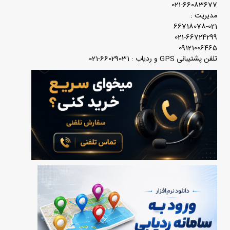
021-66083677
مدیریت :
66718078-021
021-66724299
09121006465
تلفن پشتیبانی GPS و ردیاب : 66029031-021