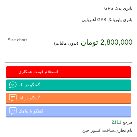
باتری یدک GPS
باتری پاوربانک GPS آهنربایی
Size chart
2,800,000 تومان
(بدون مالیات)
استعلام قیمت همکاری
گفتگو در بله
گفتگو در ایتا
گفتگو با پیامک
مرجع:
2111
نام تجاری:
ساخت کشور چین