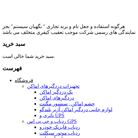
هرگونه استفاده و جعل نام و برند تجاری " نگهبان سیستم" بجز
نمایندگی های رسمی شرکت موجب تعقیب کیفری متخلف می باشد
سبد خرید
سبد خرید شما خالی است.
فهرست
فروشگاه
تجهیزات دزدگیرهای اماکن
پک دزدگیر اماکن
دزدگیرهای اماکن
چشم اماکن , سنسور,مگنت
لوازم جانبی دزدگیر اماکن آژیر بلندگو
باتری و UPS
ردیاب و جی پی اس GPS
ردیاب فابریک خودرو
ردیاب موتور سیکلت