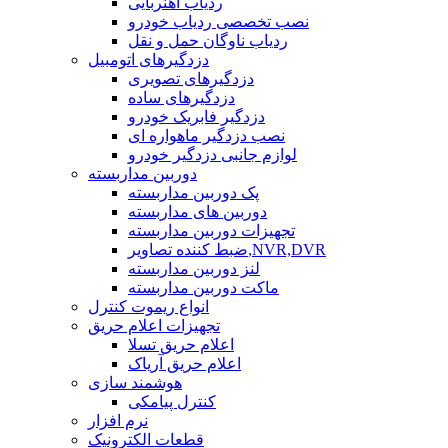
ردیاب آهنربایی
نصب تخصصی ردیاب خودرو
ردیاب ناوگان حمل و نقل
دزدگیرهای اتومبیل
دزدگیرهای تصویری
دزدگیرهای ساده
دزدگیر فابریک خودرو
نصب دزدگیر ماهواره ای
لوازم جانبی دزدگیر خودرو
دوربین مداربسته
پک دوربین مداربسته
دوربین های مداربسته
تجهیزات دوربین مداربسته
ضبط کننده تصاویر,NVR,DVR
لنز دوربین مداربسته
ماکت دوربین مداربسته
انواع ریموت کنترل
تجهیزات اعلام حریق
اعلام حریق تسلا
اعلام حریق آریاک
هوشمند سازی
کنترل پیامکی
نرم افزار
قطعات الکترونیک