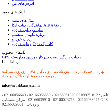
آدرس‌های من
لینک های مفید
لینک های مفید
نمایندگی ردیاب آیکا AIKA GPS
سایت ردیابی خودرو
درباره نگهبان سیستم
ردیاب خودرو
کاتالوگ دزدگیرهای خودرو
تگ‌های محبوب
ردیاب
دزدگیر
نصب
چیرکار
دوربین مداربسته
GPS
ارتباط با ما
تهران - خیابان آزادی - بین شادمان و یادگار امام - روبروی شرکت
زمزم - کوچه باغبان - پلاک 3 واحد4
info@negahbansystem.ir
تلفن : 02166051812 02166051320 - 02166056650 - 02166056649 -
02166083677 - 02166023713 - 02166039916 - مرکز پشتیبانی GPS
و ردیاب : 02166029031