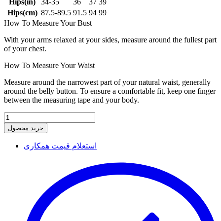
Hips(in)
34-35
36
37
39
Hips(cm)
87.5-89.5
91.5
94
99
How To Measure Your Bust
With your arms relaxed at your sides, measure around the fullest part
of your chest.
How To Measure Your Waist
Measure around the narrowest part of your natural waist, generally
around the belly button. To ensure a comfortable fit, keep one finger
between the measuring tape and your body.
خرید محصول
استعلام قیمت همکاری