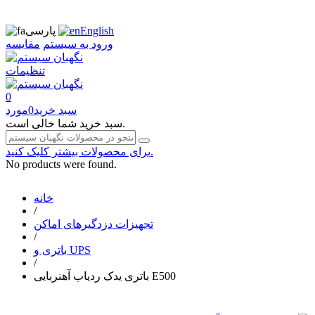
English
پارسی
ورود به سیستم
مقایسه
تنظیمات
0
سبد خرید
0
مورد
سبد خرید شما خالی است.
برای محصولات بیشتر کلیک کنید.
No products were found.
خانه
/
تجهیزات دزدگیرهای اماکن
/
باتری و UPS
/
باتری یدک ردیاب آهنربایی E500