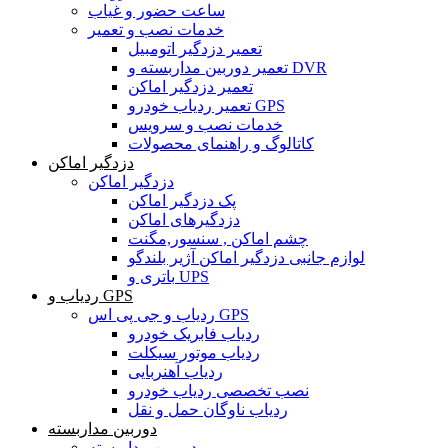
ساعت حضور و غیاب
خدمات نصب و تعمیر
تعمیر دزدگیر اتومبیل
تعمیر دوربین مداربسته و DVR
تعمیر دزدگیر اماکن
تعمیر ردیاب خودرو GPS
خدمات نصب و سرویس
کاتالوگ و راهنمای محصولات
دزدگیر اماکن
دزدگیر اماکن
پک دزدگیر اماکن
دزدگیرهای اماکن
چشم اماکن , سنسور,مگنت
لوازم جانبی دزدگیر اماکن آژیر بلندگو
باتری و UPS
ردیاب و GPS
ردیاب و جی پی اس GPS
ردیاب فابریک خودرو
ردیاب موتور سیکلت
ردیاب آهنربایی
نصب تخصصی ردیاب خودرو
ردیاب ناوگان حمل و نقل
دوربین مداربسته
دوربین مداربسته