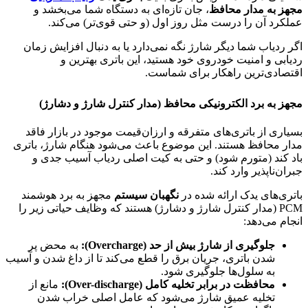
مجهز به مدار محافظ
، جان تازه‌ای به دستگاه شما می‌بخشد و
عملکرد آن را درست مثل روز اول (و حتی قوی‌تر) می‌کند.
اگر ردیاب شما دیگر شارژ نگه نمی‌دارد یا به دنبال افزایش زمان
ردیابی و امنیت خودروی خود هستید، این باتری بهترین و
اقتصادی‌ترین راهکار برای شماست.
مجهز به برد الکترونیکی محافظ (مدار کنترل شارژ و دشارژ)
بسیاری از باتری‌های متفرقه و ارزان‌قیمت موجود در بازار فاقد
مدار محافظ هستند. این موضوع باعث می‌شود هنگام شارژ، باتری
باد کند (متورم شود) و حتی به کیت اصلی ردیاب آسیب جدی و
جبران‌ناپذیر وارد کند.
باتری‌های یدک ارائه شده در
نگهبان سیستم
مجهز به برد هوشمند
PCM (مدار کنترل شارژ و دشارژ) هستند که وظایف حیاتی زیر را
انجام می‌دهد:
جلوگیری از شارژ بیش از حد (Overcharge):
به محض پر
شدن باتری، جریان برق را قطع می‌کند تا از داغ شدن و آسیب
به سلول‌ها جلوگیری شود.
محافظت در برابر تخلیه کامل (Over-discharge):
مانع از
تخلیه عمیق شارژ می‌شود که عامل اصلی خراب شدن