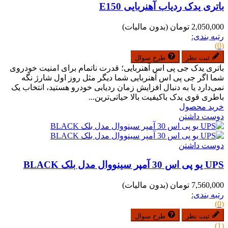
باتری یدک ردیاب آهنربایی E150
2,050,000 تومان
(بدون مالیات)
رتبه بندی:
(0)
ثبت نظر
طرح سوال
باتری یدک جی پی اس آهنربایی؛ قدرت ناتمام برای امنیت خودروی
شما اگر جی پی اس آهنربایی شما دیگر مثل روز اول شارژ نگه
نمی‌دارد یا به دنبال افزایش زمان ردیابی خودرو هستید، انتخاب یک
باطری قوی یدک باکیفیت بالا حیاتی‌ترین...
خرید محصول
دوست داشتن
دوست داشتن
UPS یو پی اس 30 آمپر سینووال مدل بلک BLACK
7,560,000 تومان
(بدون مالیات)
رتبه بندی:
(0)
ثبت نظر
طرح سوال
(1)