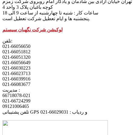
تهران خیابان آزادی بین شادمان و یادگار امام روبروی شرکت زمزم
کوچه باغبان پلاک 3 واحد 4
ساعات کار : شنبه تا چهارشنبه از ساعت 9 الی 18
پنجشنبه ها و ایام تعطیل شرکت تعطیل است.
لوکیشن شرکت نگهبان سیستم
تلفن:
021-66056650
021-66051812
021-66051320
021-66056649
021-66030223
021-66023713
021-66039916
021-66083677
مدیریت :
66718078-021
021-66724299
09121006465
تلفن پشتیبانی GPS و ردیاب : 66029031-021