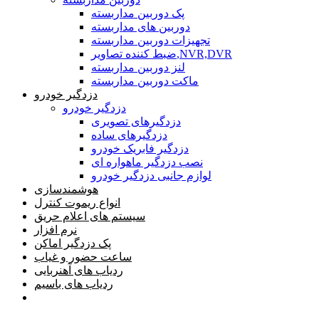
پک دوربین مداربسته
دوربین های مداربسته
تجهیزات دوربین مداربسته
ضبط کننده تصاویر,NVR,DVR
لنز دوربین مداربسته
ماکت دوربین مداربسته
دزدگیر خودرو
دزدگیر خودرو
دزدگیرهای تصویری
دزدگیرهای ساده
دزدگیر فابریک خودرو
نصب دزدگیر ماهواره ای
لوازم جانبی دزدگیر خودرو
هوشمندسازی
انواع ریموت کنترل
سیستم های اعلام حریق
نرم افزار
پک دزدگیر اماکن
ساعت حضور و غیاب
ردیاب های آهنربایی
ردیاب های باسیم
صفحه محتوا