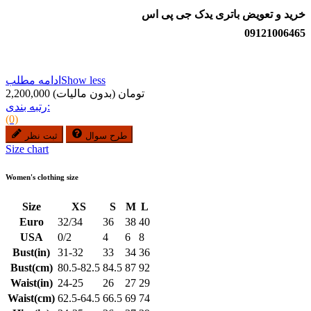
خرید و تعویض باتری یدک جی پی اس
09121006465
Show less
ادامه مطلب
2,200,000 تومان
(بدون مالیات)
رتبه بندی:
(0)
طرح سوال
ثبت نظر
Size chart
Women's clothing size
Size
XS
S
M
L
Euro
32/34
36
38
40
USA
0/2
4
6
8
Bust(in)
31-32
33
34
36
Bust(cm)
80.5-82.5
84.5
87
92
Waist(in)
24-25
26
27
29
Waist(cm)
62.5-64.5
66.5
69
74