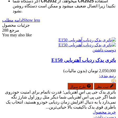
استفاده
CR2025
میخواهد، از
CR2032
اگر دستگاه شما
نکنید! زیرا اتصال ضعیف میشود و ممکن است دستگاه روشن
نشود.
Show less
ادامه مطلب
جزئیات محصول
مرجع
288
You may also like
دوست داشتن
باتری یدک ردیاب آهنربایی E150
2,050,000 تومان
(بدون مالیات)
رتبه بندی:
(0)
ثبت نظر
طرح سوال
باتری یدک جی پی اس آهنربایی؛ قدرت ناتمام برای امنیت خودروی
شما اگر جی پی اس آهنربایی شما دیگر مثل روز اول شارژ نگه
نمی‌دارد یا به دنبال افزایش زمان ردیابی خودرو هستید، انتخاب یک
باطری قوی یدک باکیفیت بالا حیاتی‌ترین...
خرید محصول
دوست داشتن