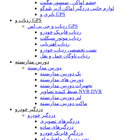
چشم اماکن , سنسور,مگنت
لوازم جانبی دزدگیر اماکن آژیر بلندگو
باتری و UPS
ردیاب و GPS
ردیاب و جی پی اس GPS
ردیاب فابریک خودرو
ردیاب موتور سیکلت
ردیاب آهنربایی
نصب تخصصی ردیاب خودرو
ردیاب ناوگان حمل و نقل
دوربین مداربسته
دوربین مداربسته
پک دوربین مداربسته
دوربین های مداربسته
تجهیزات دوربین مداربسته
ضبط کننده تصاویر,NVR,DVR
لنز دوربین مداربسته
ماکت دوربین مداربسته
دزدگیر خودرو
دزدگیر خودرو
دزدگیرهای تصویری
دزدگیرهای ساده
دزدگیر فابریک خودرو
نصب دزدگیر ماهواره ای