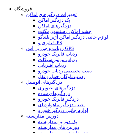
فروشگاه
تجهیزات دزدگیرهای اماکن
پک دزدگیر اماکن
دزدگیرهای اماکن
چشم اماکن , سنسور,مگنت
لوازم جانبی دزدگیر اماکن آژیر بلندگو
باتری و UPS
ردیاب و جی پی اس GPS
ردیاب فابریک خودرو
ردیاب موتور سیکلت
ردیاب آهنربایی
نصب تخصصی ردیاب خودرو
ردیاب ناوگان حمل و نقل
دزدگیرهای اتومبیل
دزدگیرهای تصویری
دزدگیرهای ساده
دزدگیر فابریک خودرو
نصب دزدگیر ماهواره ای
لوازم جانبی دزدگیر خودرو
دوربین مداربسته
پک دوربین مداربسته
دوربین های مداربسته
تجهیزات دوربین مداربسته