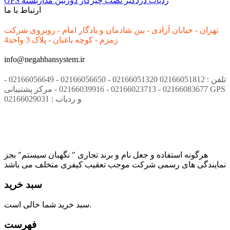
ردیاب
دزدگیر
نصب
چیرکار
دوربین مداربسته
GPS
ارتباط با ما
تهران - خیابان آزادی - بین شادمان و یادگار امام - روبروی شرکت
زمزم - کوچه باغبان - پلاک 3 واحد4
info@negahbansystem.ir
تلفن : 02166051812 02166051320 - 02166056650 - 02166056649 -
02166083677 - 02166023713 - 02166039916 - مرکز پشتیبانی GPS
و ردیاب : 02166029031
هرگونه استفاده و جعل نام و برند تجاری " نگهبان سیستم" بجز
نمایندگی های رسمی شرکت موجب تعقیب کیفری متخلف می باشد
سبد خرید
سبد خرید شما خالی است.
فهرست