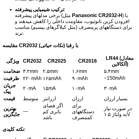
:
ترکیب شیمیایی پیشرفته
) با
Panasonic CR2032-H
برخی مدلهای پیشرفته (مثل
افزودن کربن نانوتیوب، مقاومت داخلی را کاهش میدهند و
برای دستگاههای پرمصرف (مثل کیلاگرهای بیسیم) مناسب
ترند.
مقایسه CR2032 با رقبا (نکات حیاتی)
LR44 (معادل
CR2016
CR2025
CR2032
ویژگی
آلکالاین)
۵.۴mm
۱.۶mm
۲.۵mm
۳.۲mm
ضخامت
~150mAh
۹۰mAh
۱۶۵mAh
۲۲۰mAh
ظرفیت
جریان
۲۰mA
۱۵mA
۱۰mA
۳۰mA
پیک
بسیار ارزان
ارزان
ارزانتر
متوسط
قیمت
برای
اگر فضای
در صورت نیاز
بهترین
—
دستگاههای
باتری کم
به ولتاژ ۱.۵V
جایگزین
کممصرف
باشد
:
نکته کلیدی