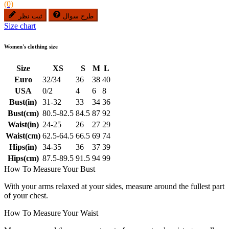
(0)
طرح سوال
ثبت نظر
Size chart
Women's clothing size
Size
XS
S
M
L
Euro
32/34
36
38
40
USA
0/2
4
6
8
Bust(in)
31-32
33
34
36
Bust(cm)
80.5-82.5
84.5
87
92
Waist(in)
24-25
26
27
29
Waist(cm)
62.5-64.5
66.5
69
74
Hips(in)
34-35
36
37
39
Hips(cm)
87.5-89.5
91.5
94
99
How To Measure Your Bust
With your arms relaxed at your sides, measure around the fullest part
of your chest.
How To Measure Your Waist