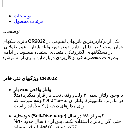
توضیحات
جزئیات محصول
توضیحات
یکی از پرکاربردترین باتریهای لیتیومی در
CR2032
باتری سکهای
جهان است که به دلیل اندازه جمعوجور، ولتاژ پایدار و عمر طولانی،
در دستگاههای الکترونیکی متعددی استفاده میشود. در ادامه،
درباره این باتری ارائه میشود:
توضیحات
منحصربه فرد و کاربردی
ویژگیهای فنی خاص CR2032
:
ولتاژ واقعی تحت بار
با وجود ولتاژ اسمی ۳ ولت، وقتی تحت بار قرار میگیرد (مثلاً
در مادربرد کامپیوتر)، ولتاژ آن به
~۲.۸ تا ۲.۹ ولت
میرسد که
برای مدارهای دیجیتال کاملاً پایدار است.
:
خودتخلیه (Self-Discharge) کمتر از ۱% در سال
حتی اگر از باتری استفاده نکنید، پس از ۱۰ سال حدود
۹۰%
باقی میماند! (در دمای ۲۰°C).
شارژ