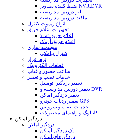
ضبط کننده تصاویر,NVR,DVR
لنز دوربین مداربسته
ماکت دوربین مداربسته
انواع ریموت کنترل
تجهیزات اعلام حریق
اعلام حریق تسلا
اعلام حریق آریاک
هوشمند سازی
کنترل پیامکی
نرم افزار
قطعات الکترونیک
ساعت حضور و غیاب
خدمات نصب و تعمیر
تعمیر دزدگیر اتومبیل
تعمیر دوربین مداربسته و DVR
تعمیر دزدگیر اماکن
تعمیر ردیاب خودرو GPS
خدمات نصب و سرویس
کاتالوگ و راهنمای محصولات
دزدگیر اماکن
دزدگیر اماکن
پک دزدگیر اماکن
دزدگیرهای اماکن