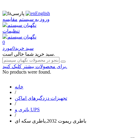
English
پارسی
ورود به سیستم
مقایسه
تنظیمات
0
سبد خرید
0
مورد
سبد خرید شما خالی است.
برای محصولات بیشتر کلیک کنید.
No products were found.
خانه
/
تجهیزات دزدگیرهای اماکن
/
باتری و UPS
/
باطری ریموت 2032,باطری سکه ای