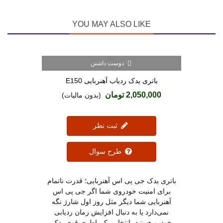
YOU MAY ALSO LIKE
دوست داشتن
باتری یدک ردیاب آهنربایی E150
2,050,000 تومان
(بدون مالیات)
ثبت نظر
طرح سوال
باتری یدک جی پی اس آهنربایی؛ قدرت ناتمام
برای امنیت خودروی شما اگر جی پی اس
آهنربایی شما دیگر مثل روز اول شارژ نگه
نمی‌دارد یا به دنبال افزایش زمان ردیابی
خودرو هستید، انتخاب یک باطری قوی یدک