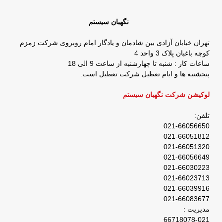
نگهبان سیستم
تهران خیابان آزادی بین شادمان و یادگار امام روبروی شرکت زمزم
کوچه باغبان پلاک 3 واحد 4
ساعات کار : شنبه تا چهارشنبه از ساعت 9 الی 18
پنجشنبه ها و ایام تعطیل شرکت تعطیل است.
لوکیشن شرکت نگهبان سیستم
تلفن:
021-66056650
021-66051812
021-66051320
021-66056649
021-66030223
021-66023713
021-66039916
021-66083677
مدیریت :
66718078-021