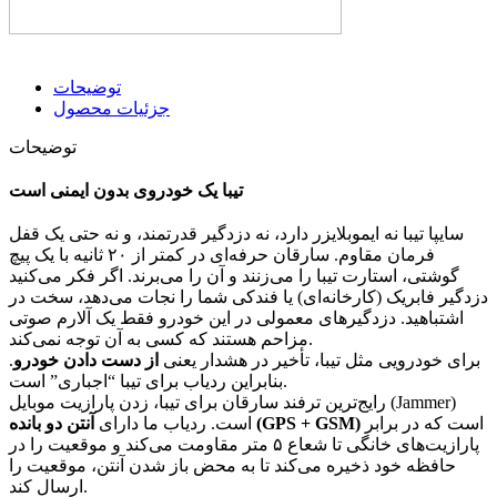
توضیحات
جزئیات محصول
توضیحات
تیبا یک خودروی بدون ایمنی است
سایپا تیبا نه ایموبلایزر دارد، نه دزدگیر قدرتمند، و نه حتی یک قفل
فرمان مقاوم. سارقان حرفه‌ای در کمتر از ۲۰ ثانیه با یک پیچ
گوشتی، استارت تیبا را می‌زنند و آن را می‌برند. اگر فکر می‌کنید
دزدگیر فابریک (کارخانه‌ای) یا فندکی شما را نجات می‌دهد، سخت در
اشتباهید. دزدگیرهای معمولی در این خودرو فقط یک آلارم صوتی
مزاحم هستند که کسی به آن توجه نمی‌کند.
برای خودرویی مثل تیبا، تأخیر در هشدار یعنی
از دست دادن خودرو
.
بنابراین ردیاب برای تیبا “اجباری” است.
رایج‌ترین ترفند سارقان برای تیبا، زدن پارازیت موبایل (Jammer)
است که در برابر
آنتن دو بانده (GPS + GSM)
است. ردیاب ما دارای
پارازیت‌های خانگی تا شعاع ۵ متر مقاومت می‌کند و موقعیت را در
حافظه خود ذخیره می‌کند تا به محض باز شدن آنتن، موقعیت را
ارسال کند.