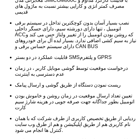
مخابراتی مدل SIMCOM800C با قابیلت کارکرد مداوم و
مصرف کمتر انژی و کارایی بیشتر نسبت به ماژول های
قدیمی
نصب بسیار آسان بدون کوچکترین تداخل در سیستم برقی
اتومبیل ، تنها دارای دورشته سیم، دارای حسگر داخلی
ACCکه روشن بودن اتومبیل را از تغییر ولتاژ حس می کند و
نیاز به سیم کشی اضافی ندارد. بسیار ایده آل برای خودروهای
دارای سیستم حساس برقی و CAN BUS
قابلیت عملکرد در دو بستر SMSو پلتفرم GPRS
درخواست موقعیت توسط گوشی موبایل کاربر ، در زمان
عدم دسترسی به اینترنت
ریست نمودن دستگاه از طریق گوشی و ارسال پیامک
تعیین تعداد ارسال موقعیت در زمان روشن و خاموش بودن
اتومبیل بطور جداگانه جهت صرفه جویی در هزینه شارژ سیم
کارت
ردیابی از طریق تخصیص کاربری از طرف شرکت که با همان
نام کاربری هم از طریق اپلیکیشن و هم از طرق وب سایت
کنترل ها انجام می شود.