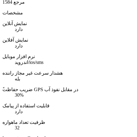
مرجع
1584
مشخصات
نمایش آنلاین
دارد
نمایش آفلاین
دارد
نرم افزار موبایل
اندروید/ios/sms
هشدار سرعت غیر مجاز راننده
بله
ًضریب حفاظت GPS در مقابل نفوذ آب
30%
قابلیت استفاده از پیامک
دارد
ظرفیت تعداد ماهواره
32