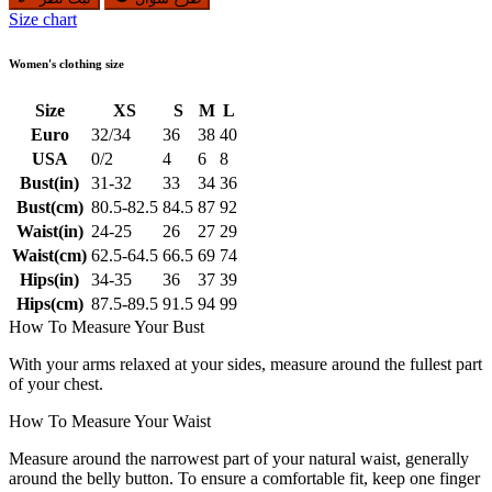
Size chart
Women's clothing size
Size
XS
S
M
L
Euro
32/34
36
38
40
USA
0/2
4
6
8
Bust(in)
31-32
33
34
36
Bust(cm)
80.5-82.5
84.5
87
92
Waist(in)
24-25
26
27
29
Waist(cm)
62.5-64.5
66.5
69
74
Hips(in)
34-35
36
37
39
Hips(cm)
87.5-89.5
91.5
94
99
How To Measure Your Bust
With your arms relaxed at your sides, measure around the fullest part
of your chest.
How To Measure Your Waist
Measure around the narrowest part of your natural waist, generally
around the belly button. To ensure a comfortable fit, keep one finger