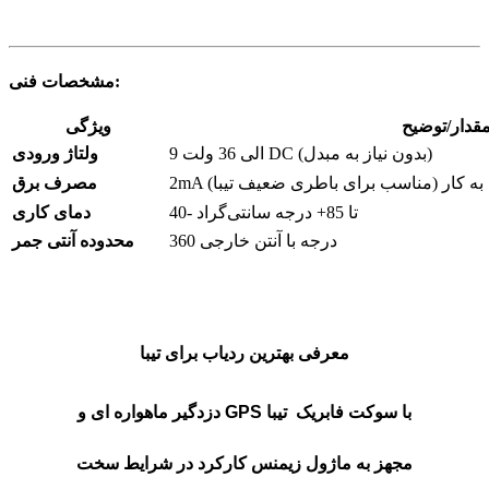
مشخصات فنی:
قدار/توضیح
ویژگی
9 الی 36 ولت DC (بدون نیاز به مبدل)
ولتاژ ورودی
اده به کار (مناسب برای باطری ضعیف تیبا)
مصرف برق
40- تا 85+ درجه سانتی‌گراد
دمای کاری
360 درجه با آنتن خارجی
محدوده آنتی جمر
معرفی بهترین ردیاب برای تیبا
دزدگیر ماهواره ای و GPS با سوکت فابریک تیبا
مجهز به ماژول زیمنس کارکرد در شرایط سخت