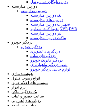
ردیاب ناوگان حمل و نقل
دوربین مداربسته
دوربین مداربسته
پک دوربین مداربسته
دوربین های مداربسته
تجهیزات دوربین مداربسته
ضبط کننده تصاویر,NVR,DVR
لنز دوربین مداربسته
ماکت دوربین مداربسته
دزدگیر خودرو
دزدگیر خودرو
دزدگیرهای تصویری
دزدگیرهای ساده
دزدگیر فابریک خودرو
نصب دزدگیر ماهواره ای
لوازم جانبی دزدگیر خودرو
هوشمندسازی
انواع ریموت کنترل
سیستم های اعلام حریق
نرم افزار
پک دزدگیر اماکن
ساعت حضور و غیاب
ردیاب های آهنربایی
ردیاب های باسیم