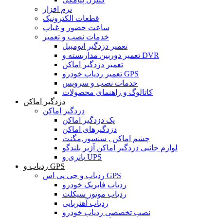
نرم افزار
قطعات الکترونیک
ساعت حضور و غیاب
خدمات نصب و تعمیر
تعمیر دزدگیر اتومبیل
تعمیر دوربین مداربسته و DVR
تعمیر دزدگیر اماکن
تعمیر ردیاب خودرو GPS
خدمات نصب و سرویس
کاتالوگ و راهنمای محصولات
دزدگیر اماکن
دزدگیر اماکن
پک دزدگیر اماکن
دزدگیرهای اماکن
چشم اماکن , سنسور,مگنت
لوازم جانبی دزدگیر اماکن آژیر بلندگو
باتری و UPS
ردیاب و GPS
ردیاب و جی پی اس GPS
ردیاب فابریک خودرو
ردیاب موتور سیکلت
ردیاب آهنربایی
نصب تخصصی ردیاب خودرو