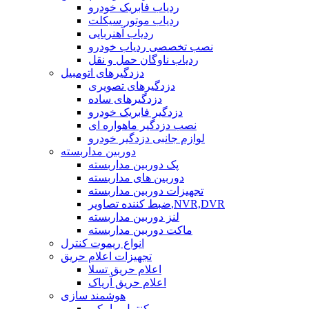
ردیاب فابریک خودرو
ردیاب موتور سیکلت
ردیاب آهنربایی
نصب تخصصی ردیاب خودرو
ردیاب ناوگان حمل و نقل
دزدگیرهای اتومبیل
دزدگیرهای تصویری
دزدگیرهای ساده
دزدگیر فابریک خودرو
نصب دزدگیر ماهواره ای
لوازم جانبی دزدگیر خودرو
دوربین مداربسته
پک دوربین مداربسته
دوربین های مداربسته
تجهیزات دوربین مداربسته
ضبط کننده تصاویر,NVR,DVR
لنز دوربین مداربسته
ماکت دوربین مداربسته
انواع ریموت کنترل
تجهیزات اعلام حریق
اعلام حریق تسلا
اعلام حریق آریاک
هوشمند سازی
کنترل پیامکی