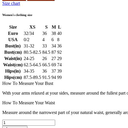
Size chart
Women's clothing size
Size
XS
S
M
L
Euro
32/34
36
38
40
USA
0/2
4
6
8
Bust(in)
31-32
33
34
36
Bust(cm)
80.5-82.5
84.5
87
92
Waist(in)
24-25
26
27
29
Waist(cm)
62.5-64.5
66.5
69
74
Hips(in)
34-35
36
37
39
Hips(cm)
87.5-89.5
91.5
94
99
How To Measure Your Bust
With your arms relaxed at your sides, measure around the fullest part 
How To Measure Your Waist
Measure around the narrowest part of your natural waist, generally ar