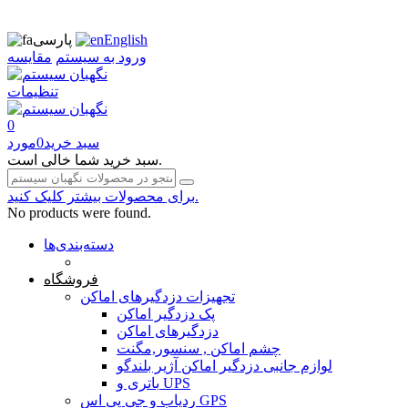
English
پارسی
ورود به سیستم
مقایسه
تنظیمات
0
سبد خرید
0
مورد
سبد خرید شما خالی است.
برای محصولات بیشتر کلیک کنید.
No products were found.
دسته‌بندی‌ها
صفحه محتوا
فروشگاه
تجهیزات دزدگیرهای اماکن
پک دزدگیر اماکن
دزدگیرهای اماکن
چشم اماکن , سنسور,مگنت
لوازم جانبی دزدگیر اماکن آژیر بلندگو
باتری و UPS
ردیاب و جی پی اس GPS