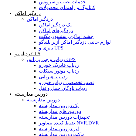
خدمات نصب و سرویس
کاتالوگ و راهنمای محصولات
دزدگیر اماکن
دزدگیر اماکن
پک دزدگیر اماکن
دزدگیرهای اماکن
چشم اماکن , سنسور,مگنت
لوازم جانبی دزدگیر اماکن آژیر بلندگو
باتری و UPS
ردیاب و GPS
ردیاب و جی پی اس GPS
ردیاب فابریک خودرو
ردیاب موتور سیکلت
ردیاب آهنربایی
نصب تخصصی ردیاب خودرو
ردیاب ناوگان حمل و نقل
دوربین مداربسته
دوربین مداربسته
پک دوربین مداربسته
دوربین های مداربسته
تجهیزات دوربین مداربسته
ضبط کننده تصاویر,NVR,DVR
لنز دوربین مداربسته
ماکت دوربین مداربسته