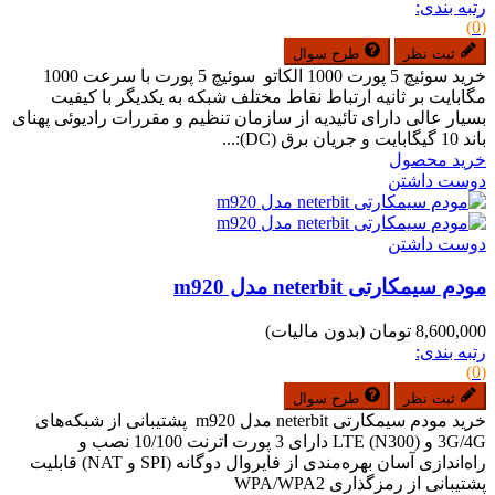
رتبه بندی:
(0)
ثبت نظر
طرح سوال
خرید سوئیچ 5 پورت 1000 الکاتو سوئیچ 5 پورت با سرعت 1000
مگابایت بر ثانیه ارتباط نقاط مختلف شبکه به یکدیگر با کیفیت
بسیار عالی دارای تائیدیه از سازمان تنظیم و مقررات رادیوئی پهنای
باند 10 گیگابایت و جریان برق (DC):...
خرید محصول
دوست داشتن
دوست داشتن
مودم سیمکارتی neterbit مدل m920
8,600,000 تومان
(بدون مالیات)
رتبه بندی:
(0)
ثبت نظر
طرح سوال
خرید مودم سیمکارتی neterbit مدل m920 پشتیبانی از شبکه‌های
3G/4G و LTE (N300) دارای 3 پورت اترنت 10/100 نصب و
راه‌اندازی آسان بهره‌مندی از فایروال دوگانه (SPI و NAT) قابلیت
پشتیبانی از رمزگذاری WPA/WPA2