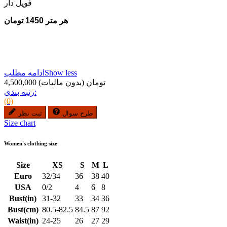
فویل دار
هر متر 1450 تومان
Show less
ادامه مطلب
4,500,000 تومان
(بدون مالیات)
رتبه بندی:
(0)
طرح سوال
ثبت نظر
Size chart
Women's clothing size
Size
XS
S
M
L
Euro
32/34
36
38
40
USA
0/2
4
6
8
Bust(in)
31-32
33
34
36
Bust(cm)
80.5-82.5
84.5
87
92
Waist(in)
24-25
26
27
29