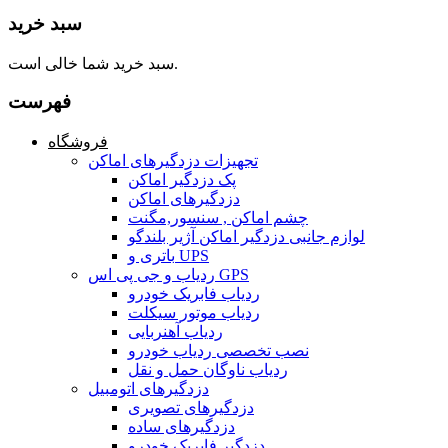
سبد خرید
سبد خرید شما خالی است.
فهرست
فروشگاه
تجهیزات دزدگیرهای اماکن
پک دزدگیر اماکن
دزدگیرهای اماکن
چشم اماکن , سنسور,مگنت
لوازم جانبی دزدگیر اماکن آژیر بلندگو
باتری و UPS
ردیاب و جی پی اس GPS
ردیاب فابریک خودرو
ردیاب موتور سیکلت
ردیاب آهنربایی
نصب تخصصی ردیاب خودرو
ردیاب ناوگان حمل و نقل
دزدگیرهای اتومبیل
دزدگیرهای تصویری
دزدگیرهای ساده
دزدگیر فابریک خودرو