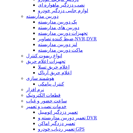
نصب دزدگیر ماهواره ای
لوازم جانبی دزدگیر خودرو
دوربین مداربسته
پک دوربین مداربسته
دوربین های مداربسته
تجهیزات دوربین مداربسته
ضبط کننده تصاویر,NVR,DVR
لنز دوربین مداربسته
ماکت دوربین مداربسته
انواع ریموت کنترل
تجهیزات اعلام حریق
اعلام حریق تسلا
اعلام حریق آریاک
هوشمند سازی
کنترل پیامکی
نرم افزار
قطعات الکترونیک
ساعت حضور و غیاب
خدمات نصب و تعمیر
تعمیر دزدگیر اتومبیل
تعمیر دوربین مداربسته و DVR
تعمیر دزدگیر اماکن
تعمیر ردیاب خودرو GPS