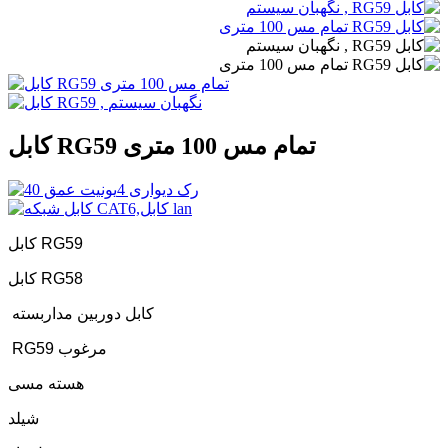
کابل RG59 تمام مس 100 متری
کابل RG59
کابل RG58
کابل دوربین مداربسته
RG59 مرغوب
هسته مسی
شیلد