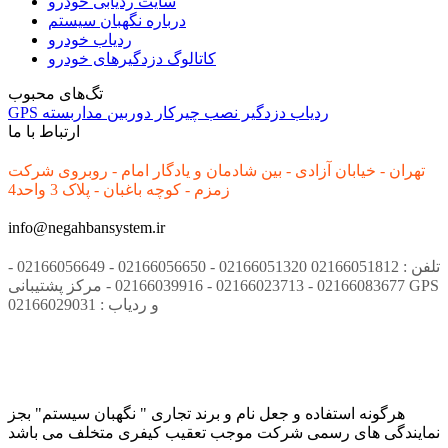
سایت ردیابی خودرو
درباره نگهبان سیستم
ردیاب خودرو
کاتالوگ دزدگیرهای خودرو
تگ‌های محبوب
ردیاب
دزدگیر
نصب
چیرکار
دوربین مداربسته
GPS
ارتباط با ما
تهران - خیابان آزادی - بین شادمان و یادگار امام - روبروی شرکت
زمزم - کوچه باغبان - پلاک 3 واحد4
info@negahbansystem.ir
تلفن : 02166051812 02166051320 - 02166056650 - 02166056649 -
02166083677 - 02166023713 - 02166039916 - مرکز پشتیبانی GPS
و ردیاب : 02166029031
هرگونه استفاده و جعل نام و برند تجاری " نگهبان سیستم" بجز
نمایندگی های رسمی شرکت موجب تعقیب کیفری متخلف می باشد