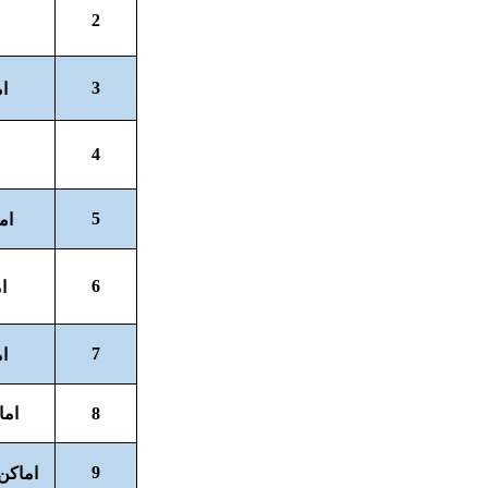
2
3
ا
4
5
ام
6
ا
7
ام
8
اما
9
اماکن-