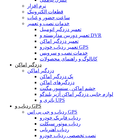
نرم افزار
قطعات الکترونیک
ساعت حضور و غیاب
خدمات نصب و تعمیر
تعمیر دزدگیر اتومبیل
تعمیر دوربین مداربسته و DVR
تعمیر دزدگیر اماکن
تعمیر ردیاب خودرو GPS
خدمات نصب و سرویس
کاتالوگ و راهنمای محصولات
دزدگیر اماکن
دزدگیر اماکن
پک دزدگیر اماکن
دزدگیرهای اماکن
چشم اماکن , سنسور,مگنت
لوازم جانبی دزدگیر اماکن آژیر بلندگو
باتری و UPS
ردیاب و GPS
ردیاب و جی پی اس GPS
ردیاب فابریک خودرو
ردیاب موتور سیکلت
ردیاب آهنربایی
نصب تخصصی ردیاب خودرو