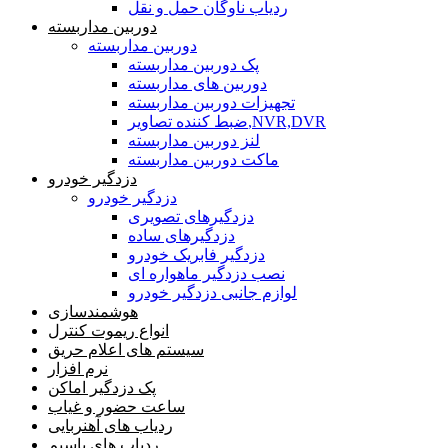
ردیاب ناوگان حمل و نقل
دوربین مداربسته
دوربین مداربسته
پک دوربین مداربسته
دوربین های مداربسته
تجهیزات دوربین مداربسته
ضبط کننده تصاویر,NVR,DVR
لنز دوربین مداربسته
ماکت دوربین مداربسته
دزدگیر خودرو
دزدگیر خودرو
دزدگیرهای تصویری
دزدگیرهای ساده
دزدگیر فابریک خودرو
نصب دزدگیر ماهواره ای
لوازم جانبی دزدگیر خودرو
هوشمندسازی
انواع ریموت کنترل
سیستم های اعلام حریق
نرم افزار
پک دزدگیر اماکن
ساعت حضور و غیاب
ردیاب های آهنربایی
ردیاب های باسیم