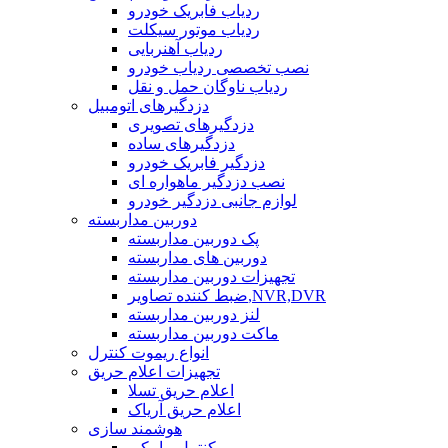
ردیاب فابریک خودرو
ردیاب موتور سیکلت
ردیاب آهنربایی
نصب تخصصی ردیاب خودرو
ردیاب ناوگان حمل و نقل
دزدگیرهای اتومبیل
دزدگیرهای تصویری
دزدگیرهای ساده
دزدگیر فابریک خودرو
نصب دزدگیر ماهواره ای
لوازم جانبی دزدگیر خودرو
دوربین مداربسته
پک دوربین مداربسته
دوربین های مداربسته
تجهیزات دوربین مداربسته
ضبط کننده تصاویر,NVR,DVR
لنز دوربین مداربسته
ماکت دوربین مداربسته
انواع ریموت کنترل
تجهیزات اعلام حریق
اعلام حریق تسلا
اعلام حریق آریاک
هوشمند سازی
کنترل پیامکی