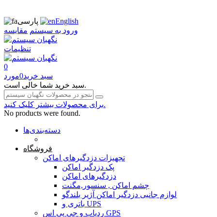
English
پارسی
ورود به سیستم
مقایسه
تنظیمات
0
سبد خرید
0
مورد
سبد خرید شما خالی است.
برای محصولات بیشتر کلیک کنید.
No products were found.
دسته‌بندی‌ها
صفحه محتوا
فروشگاه
تجهیزات دزدگیرهای اماکن
پک دزدگیر اماکن
دزدگیرهای اماکن
چشم اماکن , سنسور,مگنت
لوازم جانبی دزدگیر اماکن آژیر بلندگو
باتری و UPS
ردیاب و جی پی اس GPS