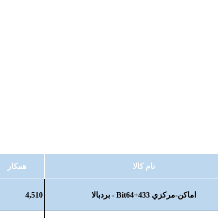
نام كالا
همکار
اماکن-مرکزي Bit64+433 - بردبالا
4,510