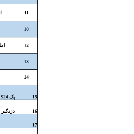
11
ا
10
12
اما
13
14
15
پک NS24
16
دزدگیر س
17