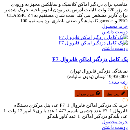
مناسب برای دزدگیر اماکن کلاسیک و سایلکس مجهز به ورودی
شارژر 220 ولت قابلیت آدرس پذیر بودن آندونو ناحیه تحریک شده را
برای کاربر مشخص می کند. ست شدن مستقیم به CLASSIC Z4
PRO و Gigacode نمایشگر ضعف باطری برد مستقیم 100...
خرید محصول
دوست داشتن
دوست داشتن
پک کامل دزدگیر اماکن فایروال F7
نمایندگی دزدگیر فایروال تهران
19,950,000 تومان
(بدون مالیات)
رتبه بندی:
(0)
ثبت نظر
طرح سوال
(1)
خرید پک دزدگیر اماکن فایروال F7 1 عدد پنل مرکزی دستگاه
فایروال F7 1 عدد چشمی باسیم 477 1 عدد باتری 5 آمپر 12 ولت 1
عدد بلندگو دزدگیر اماکن 1 عدد کاور بلندگو
خرید محصول
دوست داشتن