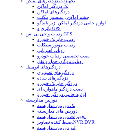
تجهیزات دزدگیرهای اماکن
پک دزدگیر اماکن
دزدگیرهای اماکن
چشم اماکن , سنسور,مگنت
لوازم جانبی دزدگیر اماکن آژیر بلندگو
باتری و UPS
ردیاب و جی پی اس GPS
ردیاب فابریک خودرو
ردیاب موتور سیکلت
ردیاب آهنربایی
نصب تخصصی ردیاب خودرو
ردیاب ناوگان حمل و نقل
دزدگیرهای اتومبیل
دزدگیرهای تصویری
دزدگیرهای ساده
دزدگیر فابریک خودرو
نصب دزدگیر ماهواره ای
لوازم جانبی دزدگیر خودرو
دوربین مداربسته
پک دوربین مداربسته
دوربین های مداربسته
تجهیزات دوربین مداربسته
ضبط کننده تصاویر,NVR,DVR
لنز دوربین مداربسته