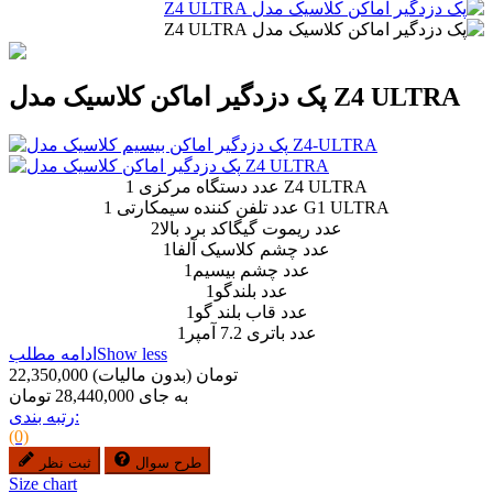
پک دزدگیر اماکن کلاسیک مدل Z4 ULTRA
1 عدد دستگاه مرکزی Z4 ULTRA
1 عدد تلفن کننده سیمکارتی G1 ULTRA
2عدد ریموت گیگاکد برد بالا
1عدد چشم کلاسیک آلفا
1عدد چشم بیسیم
1عدد بلندگو
1عدد قاب بلند گو
1عدد باتری 7.2 آمپر
Show less
ادامه مطلب
22,350,000 تومان
(بدون مالیات)
به جای 28,440,000 تومان
رتبه بندی:
(0)
طرح سوال
ثبت نظر
Size chart