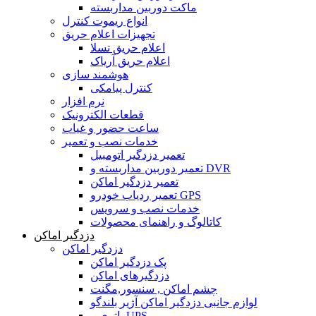
ماکت دوربین مداربسته
انواع ریموت کنترل
تجهیزات اعلام حریق
اعلام حریق تسلا
اعلام حریق آریاک
هوشمند سازی
کنترل پیامکی
نرم افزار
قطعات الکترونیک
ساعت حضور و غیاب
خدمات نصب و تعمیر
تعمیر دزدگیر اتومبیل
تعمیر دوربین مداربسته و DVR
تعمیر دزدگیر اماکن
تعمیر ردیاب خودرو GPS
خدمات نصب و سرویس
کاتالوگ و راهنمای محصولات
دزدگیر اماکن
دزدگیر اماکن
پک دزدگیر اماکن
دزدگیرهای اماکن
چشم اماکن , سنسور,مگنت
لوازم جانبی دزدگیر اماکن آژیر بلندگو
باتری و UPS