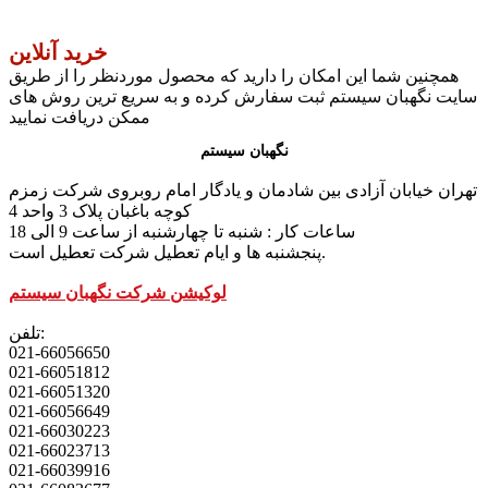
خرید آنلاین
همچنین شما این امکان را دارید که محصول موردنظر را از طریق
سایت نگهبان سیستم ثبت سفارش کرده و به سریع ترین روش های
ممکن دریافت نمایید
نگهبان سیستم
تهران خیابان آزادی بین شادمان و یادگار امام روبروی شرکت زمزم
کوچه باغبان پلاک 3 واحد 4
ساعات کار : شنبه تا چهارشنبه از ساعت 9 الی 18
پنجشنبه ها و ایام تعطیل شرکت تعطیل است.
لوکیشن شرکت نگهبان سیستم
تلفن:
021-66056650
021-66051812
021-66051320
021-66056649
021-66030223
021-66023713
021-66039916