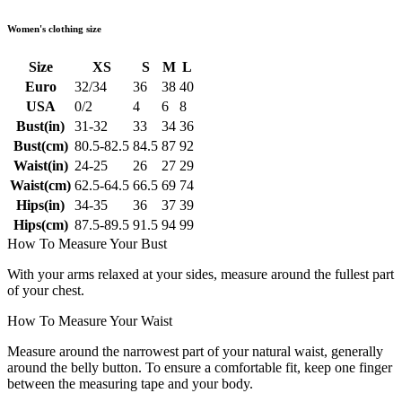
Women's clothing size
Size
XS
S
M
L
Euro
32/34
36
38
40
USA
0/2
4
6
8
Bust(in)
31-32
33
34
36
Bust(cm)
80.5-82.5
84.5
87
92
Waist(in)
24-25
26
27
29
Waist(cm)
62.5-64.5
66.5
69
74
Hips(in)
34-35
36
37
39
Hips(cm)
87.5-89.5
91.5
94
99
How To Measure Your Bust
With your arms relaxed at your sides, measure around the fullest part
of your chest.
How To Measure Your Waist
Measure around the narrowest part of your natural waist, generally
around the belly button. To ensure a comfortable fit, keep one finger
between the measuring tape and your body.