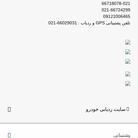
66718078-021
021-66724299
09121006465
تلفن پشتیبانی GPS و ردیاب : 66029031-021
سایت ردیابی خودرو
پشتیبانی