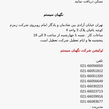
ممکن دریافت نمایید
نگهبان سیستم
تهران خیابان آزادی بین شادمان و یادگار امام روبروی شرکت زمزم
کوچه باغبان پلاک 3 واحد 4
ساعات کار : شنبه تا چهارشنبه از ساعت 9 الی 18
پنجشنبه ها و ایام تعطیل شرکت تعطیل است.
لوکیشن شرکت نگهبان سیستم
تلفن:
021-66056650
021-66051812
021-66051320
021-66056649
021-66030223
021-66023713
021-66039916
021-66083677
مدیریت :