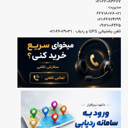
021-66083677
مدیریت :
66718078-021
021-66724299
09121006465
تلفن پشتیبانی GPS و ردیاب : 66029031-021