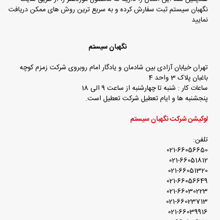
نگهبان سیستم ثبت سفارش کرده و به سریع ترین روش های ممکن دریافت
نمایید
نگهبان سیستم
تهران خیابان آزادی بین شادمان و یادگار امام روبروی شرکت زمزم کوچه
باغبان پلاک 3 واحد 4
ساعات کار : شنبه تا چهارشنبه از ساعت 9 الی 18
پنجشنبه ها و ایام تعطیل شرکت تعطیل است.
لوکیشن شرکت نگهبان سیستم
تلفن:
021-66056650
021-66051812
021-66051320
021-66056649
021-66030223
021-66023713
021-66039916