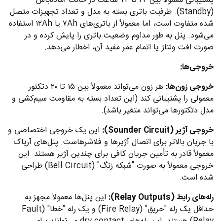
پشتیبانی معمولاً بین ۲۴ تا ۷۲ ساعت در حالت آماده‌باش
(Standby). ظرفیت باتری بسته به مدل و تعداد تجهیزات متصل
شده متفاوت است، اما معمولاً از باتری‌های ۷Ah یا ۱۲Ah استفاده
می‌شود. پنل به طور مداوم وضعیت باتری را پایش کرده و در
صورت افت ولتاژ یا اتمام عمر مفید آن، اخطار می‌دهد.
خروجی‌ها:
خروجی زون‌ها:
هر زون می‌تواند معمولاً بین ۱۵ تا ۲۰ دتکتور
معمولی را پشتیبانی کند (این تعداد بسته به مقاومت سیم‌کشی و
مدل دتکتورها می‌تواند متغیر باشد).
خروجی آژیر (Sounder Circuit):
این یک خروجی اختصاصی و
با جریان بالاتر برای اتصال آژیرها و فلاشرهاست. پنل‌های آریاک
معمولاً قادر به تأمین جریان کافی برای چندین آژیر هستند. این
خروجی معمولاً به صورت "شبکه زنگ" (Bell Circuit) طراحی
شده است.
رله‌های رابط (Relay Outputs):
این پنل‌ها معمولاً مجهز به
حداقل یک رله "حریق" (Fire Relay) و یک رله "خطا" (Fault