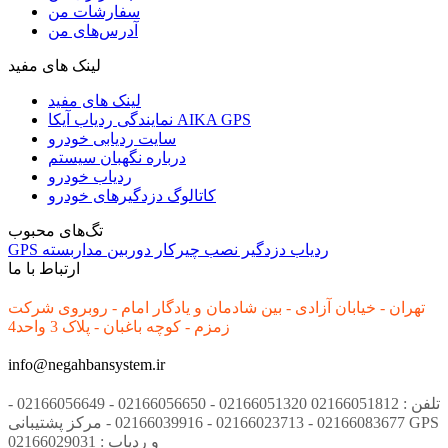
سفارشات من
آدرس‌های من
لینک های مفید
لینک های مفید
نمایندگی ردیاب آیکا AIKA GPS
سایت ردیابی خودرو
درباره نگهبان سیستم
ردیاب خودرو
کاتالوگ دزدگیرهای خودرو
تگ‌های محبوب
ردیاب
دزدگیر
نصب
چیرکار
دوربین مداربسته
GPS
ارتباط با ما
تهران - خیابان آزادی - بین شادمان و یادگار امام - روبروی شرکت
زمزم - کوچه باغبان - پلاک 3 واحد4
info@negahbansystem.ir
تلفن : 02166051812 02166051320 - 02166056650 - 02166056649 -
02166083677 - 02166023713 - 02166039916 - مرکز پشتیبانی GPS
و ردیاب : 02166029031