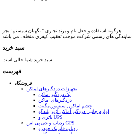
هرگونه استفاده و جعل نام و برند تجاری " نگهبان سیستم" بجز
نمایندگی های رسمی شرکت موجب تعقیب کیفری متخلف می باشد
سبد خرید
سبد خرید شما خالی است.
فهرست
فروشگاه
تجهیزات دزدگیرهای اماکن
پک دزدگیر اماکن
دزدگیرهای اماکن
چشم اماکن , سنسور,مگنت
لوازم جانبی دزدگیر اماکن آژیر بلندگو
باتری و UPS
ردیاب و جی پی اس GPS
ردیاب فابریک خودرو