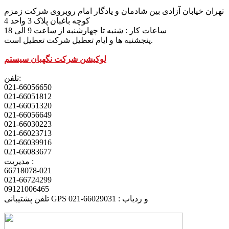
تهران خیابان آزادی بین شادمان و یادگار امام روبروی شرکت زمزم
کوچه باغبان پلاک 3 واحد 4
ساعات کار : شنبه تا چهارشنبه از ساعت 9 الی 18
پنجشنبه ها و ایام تعطیل شرکت تعطیل است.
لوکیشن شرکت نگهبان سیستم
تلفن:
021-66056650
021-66051812
021-66051320
021-66056649
021-66030223
021-66023713
021-66039916
021-66083677
مدیریت :
66718078-021
021-66724299
09121006465
تلفن پشتیبانی GPS و ردیاب : 66029031-021