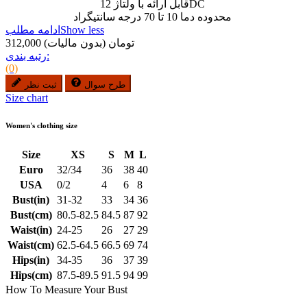
قابل ارائه با ولتاژ 12DC
محدوده دما 10 تا 70 درجه سانتیگراد
Show less
ادامه مطلب
312,000 تومان
(بدون مالیات)
رتبه بندی:
(0)
طرح سوال
ثبت نظر
Size chart
Women's clothing size
Size
XS
S
M
L
Euro
32/34
36
38
40
USA
0/2
4
6
8
Bust(in)
31-32
33
34
36
Bust(cm)
80.5-82.5
84.5
87
92
Waist(in)
24-25
26
27
29
Waist(cm)
62.5-64.5
66.5
69
74
Hips(in)
34-35
36
37
39
Hips(cm)
87.5-89.5
91.5
94
99
How To Measure Your Bust