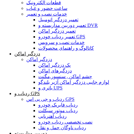
قطعات الکترونیک
ساعت حضور و غیاب
خدمات نصب و تعمیر
تعمیر دزدگیر اتومبیل
تعمیر دوربین مداربسته و DVR
تعمیر دزدگیر اماکن
تعمیر ردیاب خودرو GPS
خدمات نصب و سرویس
کاتالوگ و راهنمای محصولات
دزدگیر اماکن
دزدگیر اماکن
پک دزدگیر اماکن
دزدگیرهای اماکن
چشم اماکن , سنسور,مگنت
لوازم جانبی دزدگیر اماکن آژیر بلندگو
باتری و UPS
ردیاب و GPS
ردیاب و جی پی اس GPS
ردیاب فابریک خودرو
ردیاب موتور سیکلت
ردیاب آهنربایی
نصب تخصصی ردیاب خودرو
ردیاب ناوگان حمل و نقل
دوربین مداربسته