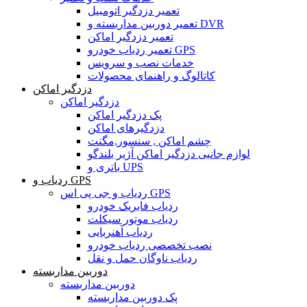
تعمیر دزدگیر اتومبیل
تعمیر دوربین مداربسته و DVR
تعمیر دزدگیر اماکن
تعمیر ردیاب خودرو GPS
خدمات نصب و سرویس
کاتالوگ و راهنمای محصولات
دزدگیر اماکن
دزدگیر اماکن
پک دزدگیر اماکن
دزدگیرهای اماکن
چشم اماکن , سنسور,مگنت
لوازم جانبی دزدگیر اماکن آژیر بلندگو
باتری و UPS
ردیاب و GPS
ردیاب و جی پی اس GPS
ردیاب فابریک خودرو
ردیاب موتور سیکلت
ردیاب آهنربایی
نصب تخصصی ردیاب خودرو
ردیاب ناوگان حمل و نقل
دوربین مداربسته
دوربین مداربسته
پک دوربین مداربسته