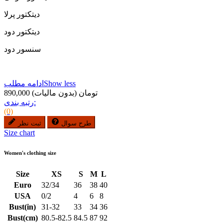
دیتکتور پرلا
دیتکتور دود
سنسور دود
Show less
ادامه مطلب
890,000 تومان
(بدون مالیات)
رتبه بندی:
(0)
طرح سوال
ثبت نظر
Size chart
Women's clothing size
Size
XS
S
M
L
Euro
32/34
36
38
40
USA
0/2
4
6
8
Bust(in)
31-32
33
34
36
Bust(cm)
80.5-82.5
84.5
87
92