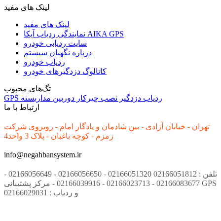
لینک های مفید
لینک های مفید
نمایندگی ردیاب آیکا AIKA GPS
سایت ردیابی خودرو
درباره نگهبان سیستم
ردیاب خودرو
کاتالوگ دزدگیرهای خودرو
تگ‌های محبوب
ردیاب
دزدگیر
نصب
چیرکار
دوربین مداربسته
GPS
ارتباط با ما
تهران - خیابان آزادی - بین شادمان و یادگار امام - روبروی شرکت
زمزم - کوچه باغبان - پلاک 3 واحد4
info@negahbansystem.ir
تلفن : 02166051812 02166051320 - 02166056650 - 02166056649 -
02166083677 - 02166023713 - 02166039916 - مرکز پشتیبانی GPS
و ردیاب : 02166029031