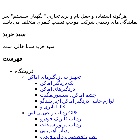
هرگونه استفاده و جعل نام و برند تجاری " نگهبان سیستم" بجز
نمایندگی های رسمی شرکت موجب تعقیب کیفری متخلف می باشد
سبد خرید
سبد خرید شما خالی است.
فهرست
فروشگاه
تجهیزات دزدگیرهای اماکن
پک دزدگیر اماکن
دزدگیرهای اماکن
چشم اماکن , سنسور,مگنت
لوازم جانبی دزدگیر اماکن آژیر بلندگو
باتری و UPS
ردیاب و جی پی اس GPS
ردیاب فابریک خودرو
ردیاب موتور سیکلت
ردیاب آهنربایی
نصب تخصصی ردیاب خودرو