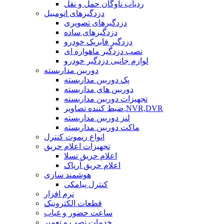
ردیاب ناوگان حمل و نقل
دزدگیرهای اتومبیل
دزدگیرهای تصویری
دزدگیرهای ساده
دزدگیر فابریک خودرو
نصب دزدگیر ماهواره ای
لوازم جانبی دزدگیر خودرو
دوربین مداربسته
پک دوربین مداربسته
دوربین های مداربسته
تجهیزات دوربین مداربسته
ضبط کننده تصاویر,NVR,DVR
لنز دوربین مداربسته
ماکت دوربین مداربسته
انواع ریموت کنترل
تجهیزات اعلام حریق
اعلام حریق تسلا
اعلام حریق آریاک
هوشمند سازی
کنترل پیامکی
نرم افزار
قطعات الکترونیک
ساعت حضور و غیاب
خدمات نصب و تعمیر