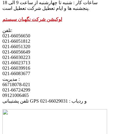
ساعات کار : شنبه تا چهارشنبه از ساعت 9 الی 18
پنجشنبه ها و ایام تعطیل شرکت تعطیل است.
لوکیشن شرکت نگهبان سیستم
تلفن:
021-66056650
021-66051812
021-66051320
021-66056649
021-66030223
021-66023713
021-66039916
021-66083677
مدیریت :
66718078-021
021-66724299
09121006465
تلفن پشتیبانی GPS و ردیاب : 66029031-021