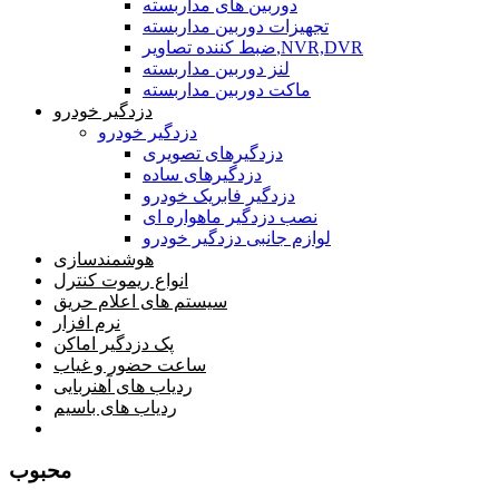
دوربین های مداربسته
تجهیزات دوربین مداربسته
ضبط کننده تصاویر,NVR,DVR
لنز دوربین مداربسته
ماکت دوربین مداربسته
دزدگیر خودرو
دزدگیر خودرو
دزدگیرهای تصویری
دزدگیرهای ساده
دزدگیر فابریک خودرو
نصب دزدگیر ماهواره ای
لوازم جانبی دزدگیر خودرو
هوشمندسازی
انواع ریموت کنترل
سیستم های اعلام حریق
نرم افزار
پک دزدگیر اماکن
ساعت حضور و غیاب
ردیاب های آهنربایی
ردیاب های باسیم
صفحه محتوا
محبوب