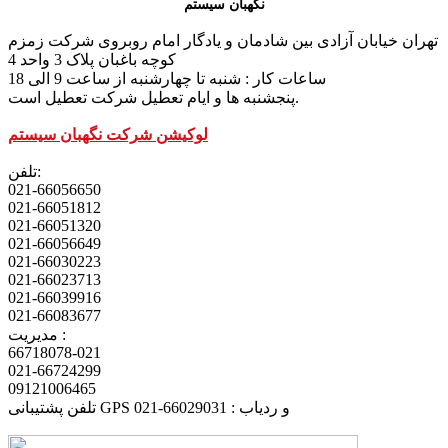
نگهبان سیستم
تهران خیابان آزادی بین شادمان و یادگار امام روبروی شرکت زمزم
کوچه باغبان پلاک 3 واحد 4
ساعات کار : شنبه تا چهارشنبه از ساعت 9 الی 18
پنجشنبه ها و ایام تعطیل شرکت تعطیل است.
لوکیشن شرکت نگهبان سیستم
تلفن:
021-66056650
021-66051812
021-66051320
021-66056649
021-66030223
021-66023713
021-66039916
021-66083677
مدیریت :
66718078-021
021-66724299
09121006465
تلفن پشتیبانی GPS و ردیاب : 66029031-021