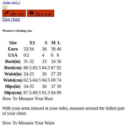
رتبه بندی:
(0)
طرح سوال
ثبت نظر
Size chart
Women's clothing size
Size
XS
S
M
L
Euro
32/34
36
38
40
USA
0/2
4
6
8
Bust(in)
31-32
33
34
36
Bust(cm)
80.5-82.5
84.5
87
92
Waist(in)
24-25
26
27
29
Waist(cm)
62.5-64.5
66.5
69
74
Hips(in)
34-35
36
37
39
Hips(cm)
87.5-89.5
91.5
94
99
How To Measure Your Bust
With your arms relaxed at your sides, measure around the fullest part
of your chest.
How To Measure Your Waist