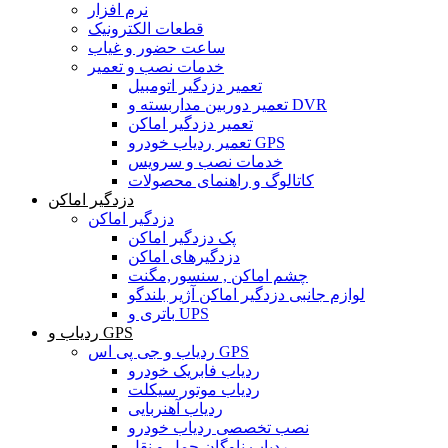
نرم افزار
قطعات الکترونیک
ساعت حضور و غیاب
خدمات نصب و تعمیر
تعمیر دزدگیر اتومبیل
تعمیر دوربین مداربسته و DVR
تعمیر دزدگیر اماکن
تعمیر ردیاب خودرو GPS
خدمات نصب و سرویس
کاتالوگ و راهنمای محصولات
دزدگیر اماکن
دزدگیر اماکن
پک دزدگیر اماکن
دزدگیرهای اماکن
چشم اماکن , سنسور,مگنت
لوازم جانبی دزدگیر اماکن آژیر بلندگو
باتری و UPS
ردیاب و GPS
ردیاب و جی پی اس GPS
ردیاب فابریک خودرو
ردیاب موتور سیکلت
ردیاب آهنربایی
نصب تخصصی ردیاب خودرو
ردیاب ناوگان حمل و نقل