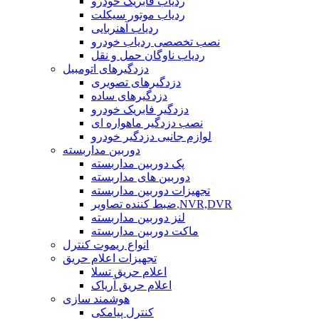
ردیاب فابریک خودرو
ردیاب موتور سیکلت
ردیاب آهنربایی
نصب تخصصی ردیاب خودرو
ردیاب ناوگان حمل و نقل
دزدگیرهای اتومبیل
دزدگیرهای تصویری
دزدگیرهای ساده
دزدگیر فابریک خودرو
نصب دزدگیر ماهواره ای
لوازم جانبی دزدگیر خودرو
دوربین مداربسته
پک دوربین مداربسته
دوربین های مداربسته
تجهیزات دوربین مداربسته
ضبط کننده تصاویر,NVR,DVR
لنز دوربین مداربسته
ماکت دوربین مداربسته
انواع ریموت کنترل
تجهیزات اعلام حریق
اعلام حریق تسلا
اعلام حریق آریاک
هوشمند سازی
کنترل پیامکی