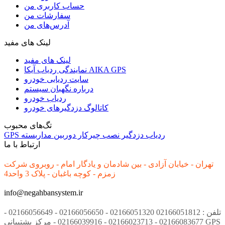
حساب کاربری من
سفارشات من
آدرس‌های من
لینک های مفید
لینک های مفید
نمایندگی ردیاب آیکا AIKA GPS
سایت ردیابی خودرو
درباره نگهبان سیستم
ردیاب خودرو
کاتالوگ دزدگیرهای خودرو
تگ‌های محبوب
ردیاب
دزدگیر
نصب
چیرکار
دوربین مداربسته
GPS
ارتباط با ما
تهران - خیابان آزادی - بین شادمان و یادگار امام - روبروی شرکت
زمزم - کوچه باغبان - پلاک 3 واحد4
info@negahbansystem.ir
تلفن : 02166051812 02166051320 - 02166056650 - 02166056649 -
02166083677 - 02166023713 - 02166039916 - مرکز پشتیبانی GPS