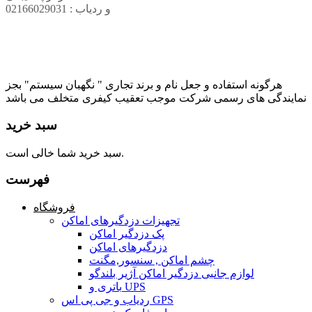
و ردیاب : 02166029031
هرگونه استفاده و جعل نام و برند تجاری " نگهبان سیستم" بجز
نمایندگی های رسمی شرکت موجب تعقیب کیفری متخلف می باشد
سبد خرید
سبد خرید شما خالی است.
فهرست
فروشگاه
تجهیزات دزدگیرهای اماکن
پک دزدگیر اماکن
دزدگیرهای اماکن
چشم اماکن , سنسور,مگنت
لوازم جانبی دزدگیر اماکن آژیر بلندگو
باتری و UPS
ردیاب و جی پی اس GPS