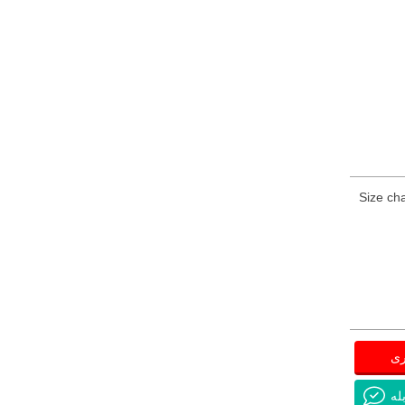
Size cha
ری
له