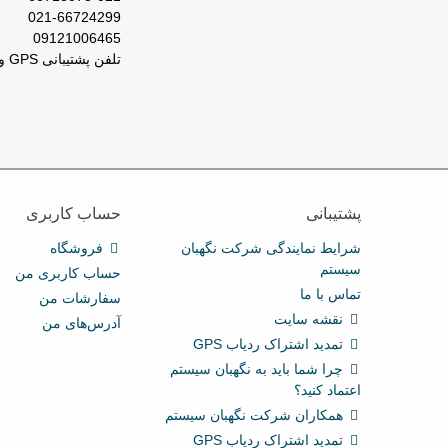
021-66724299
09121006465
تلفن پشتیبانی GPS و ردیاب : 66029031-021
پشتیبانی
حساب کاربری
شرایط نمایندگی شرکت نگهبان
فروشگاه
سیستم
حساب کاربری من
تماس با ما
سفارشات من
نقشه سایت
آدرس‌های من
تمدید اشتراک ردیاب GPS
چرا شما باید به نگهبان سیستم
اعتماد کنید؟
همکاران شرکت نگهبان سیستم
تمدید اشتراک ردیاب GPS