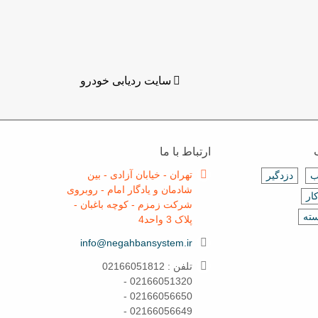
سایت ردیابی خودرو
ارتباط با ما
تهران - خیابان آزادی - بین
ب
دزدگیر
شادمان و یادگار امام - روبروی
ار
شرکت زمزم - کوچه باغبان -
سته
پلاک 3 واحد4
info@negahbansystem.ir
تلفن : 02166051812
02166051320 -
02166056650 -
02166056649 -