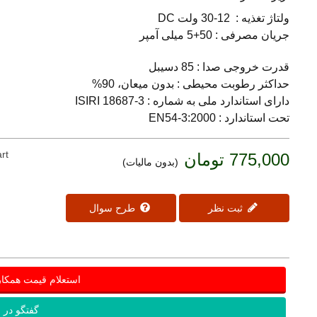
ولتاژ تغذیه : 12-30 ولت DC
جریان مصرفی : 50+5 میلی آمپر
قدرت خروجی صدا : 85 دسیبل
حداکثر رطوبت محیطی : بدون میعان، 90%
دارای استاندارد ملی به شماره : ISIRI 18687-3
تحت استاندارد : EN54-3:2000
rt
775,000 تومان
(بدون مالیات)
ثبت نظر
طرح سوال
استعلام قیمت همکا
گفتگو در ب