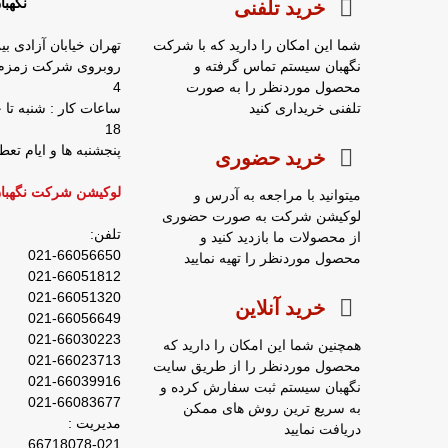
نگهب
خرید تلفنی
شما این امکان را دارید که با شرکت
تهران خیابان آزادی بی
نگهبان سیستم تماس گرفته و
محصول موردنظر را به صورت
4
تلفنی خریداری کنید
18
پنجشنبه ها و ایام ت
خرید حضوری
لوکیشن شرکت نگهبا
میتوانید با مراجعه به آدرس و
لوکیشن شرکت به صورت حضوری
تلفن:
از محصولات ما بازدید کنید و
021-66056650
محصول موردنظر را تهیه نمایید
021-66051812
021-66051320
خرید آنلاین
021-66056649
021-66030223
همچنین شما این امکان را دارید که
021-66023713
محصول موردنظر را از طریق سایت
021-66039916
نگهبان سیستم ثبت سفارش کرده و
021-66083677
به سریع ترین روش های ممکن
مدیریت :
دریافت نمایید
66718078-021