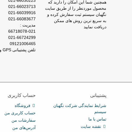
021-66030223
همچنین شما این امکان را دارید که
021-66023713
محصول موردنظر را از طریق سایت
021-66039916
نگهبان سیستم ثبت سفارش کرده و
021-66083677
به سریع ترین روش های ممکن
مدیریت :
دریافت نمایید
66718078-021
021-66724299
09121006465
تلفن پشتیبانی GPS و ردیاب : 66029031-021
پشتیبانی
حساب کاربری
شرایط نمایندگی شرکت نگهبان
فروشگاه
سیستم
حساب کاربری من
تماس با ما
سفارشات من
نقشه سایت
آدرس‌های من