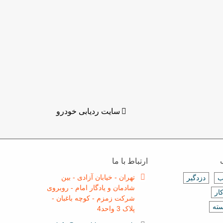
سایت ردیابی خودرو
ارتباط با ما
تهران - خیابان آزادی - بین
ب
دزدگیر
شادمان و یادگار امام - روبروی
ار
شرکت زمزم - کوچه باغبان -
سته
پلاک 3 واحد4