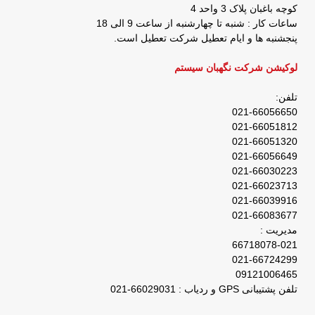
کوچه باغبان پلاک 3 واحد 4
ساعات کار : شنبه تا چهارشنبه از ساعت 9 الی 18
پنجشنبه ها و ایام تعطیل شرکت تعطیل است.
لوکیشن شرکت نگهبان سیستم
تلفن:
021-66056650
021-66051812
021-66051320
021-66056649
021-66030223
021-66023713
021-66039916
021-66083677
مدیریت :
66718078-021
021-66724299
09121006465
تلفن پشتیبانی GPS و ردیاب : 66029031-021