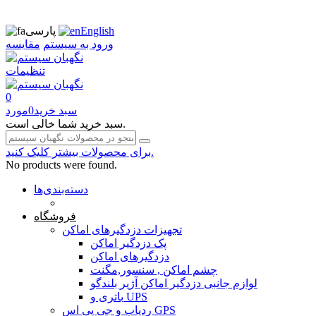
English
پارسی
ورود به سیستم
مقایسه
تنظیمات
0
سبد خرید
0
مورد
سبد خرید شما خالی است.
برای محصولات بیشتر کلیک کنید.
No products were found.
دسته‌بندی‌ها
صفحه محتوا
فروشگاه
تجهیزات دزدگیرهای اماکن
پک دزدگیر اماکن
دزدگیرهای اماکن
چشم اماکن , سنسور,مگنت
لوازم جانبی دزدگیر اماکن آژیر بلندگو
باتری و UPS
ردیاب و جی پی اس GPS