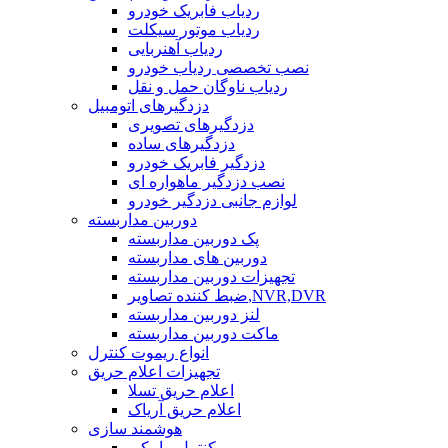
ردیاب فابریک خودرو
ردیاب موتور سیکلت
ردیاب آهنربایی
نصب تخصصی ردیاب خودرو
ردیاب ناوگان حمل و نقل
دزدگیرهای اتومبیل
دزدگیرهای تصویری
دزدگیرهای ساده
دزدگیر فابریک خودرو
نصب دزدگیر ماهواره ای
لوازم جانبی دزدگیر خودرو
دوربین مداربسته
پک دوربین مداربسته
دوربین های مداربسته
تجهیزات دوربین مداربسته
ضبط کننده تصاویر,NVR,DVR
لنز دوربین مداربسته
ماکت دوربین مداربسته
انواع ریموت کنترل
تجهیزات اعلام حریق
اعلام حریق تسلا
اعلام حریق آریاک
هوشمند سازی
کنترل پیامکی