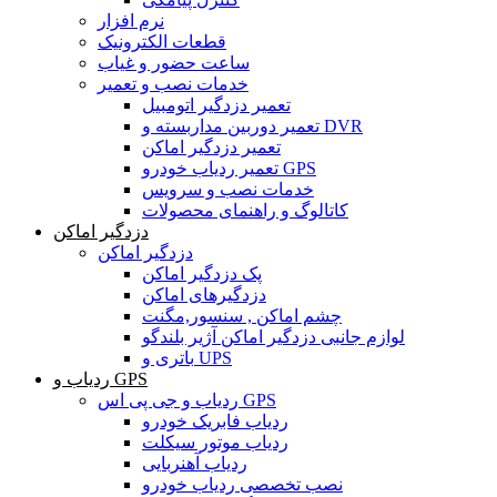
نرم افزار
قطعات الکترونیک
ساعت حضور و غیاب
خدمات نصب و تعمیر
تعمیر دزدگیر اتومبیل
تعمیر دوربین مداربسته و DVR
تعمیر دزدگیر اماکن
تعمیر ردیاب خودرو GPS
خدمات نصب و سرویس
کاتالوگ و راهنمای محصولات
دزدگیر اماکن
دزدگیر اماکن
پک دزدگیر اماکن
دزدگیرهای اماکن
چشم اماکن , سنسور,مگنت
لوازم جانبی دزدگیر اماکن آژیر بلندگو
باتری و UPS
ردیاب و GPS
ردیاب و جی پی اس GPS
ردیاب فابریک خودرو
ردیاب موتور سیکلت
ردیاب آهنربایی
نصب تخصصی ردیاب خودرو