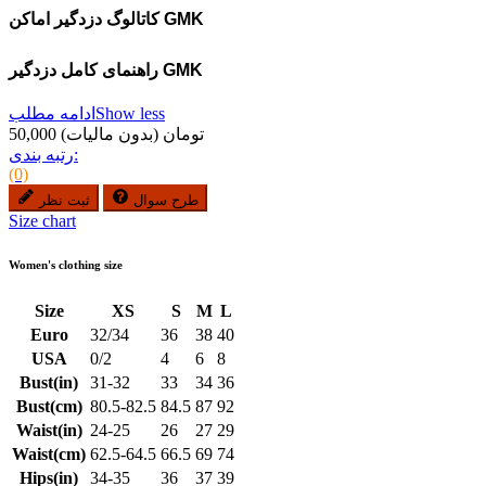
کاتالوگ دزدگیر اماکن GMK
راهنمای کامل دزدگیر GMK
Show less
ادامه مطلب
50,000 تومان
(بدون مالیات)
رتبه بندی:
(0)
طرح سوال
ثبت نظر
Size chart
Women's clothing size
Size
XS
S
M
L
Euro
32/34
36
38
40
USA
0/2
4
6
8
Bust(in)
31-32
33
34
36
Bust(cm)
80.5-82.5
84.5
87
92
Waist(in)
24-25
26
27
29
Waist(cm)
62.5-64.5
66.5
69
74
Hips(in)
34-35
36
37
39