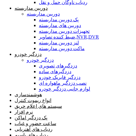
ردیاب ناوگان حمل و نقل
دوربین مداربسته
دوربین مداربسته
پک دوربین مداربسته
دوربین های مداربسته
تجهیزات دوربین مداربسته
ضبط کننده تصاویر,NVR,DVR
لنز دوربین مداربسته
ماکت دوربین مداربسته
دزدگیر خودرو
دزدگیر خودرو
دزدگیرهای تصویری
دزدگیرهای ساده
دزدگیر فابریک خودرو
نصب دزدگیر ماهواره ای
لوازم جانبی دزدگیر خودرو
هوشمندسازی
انواع ریموت کنترل
سیستم های اعلام حریق
نرم افزار
پک دزدگیر اماکن
ساعت حضور و غیاب
ردیاب های آهنربایی
ردیاب های باسیم