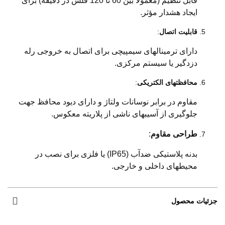
قابل تنظیم (معمولاً بین 60 تا 120 فلش در دقیقه) برای
ایجاد هشدار مؤثر.
قابلیت اتصال
:
دارای ترمینالهای سیمپیچی برای اتصال به خروجی رله
دزدگیر یا سیستم مرکزی.
محافظتهای الکتریکی
:
مقاوم در برابر نوسانات ولتاژ و دارای دیود محافظ جهت
جلوگیری از آسیبهای ناشی از پلاریته معکوس.
طراحی مقاوم
:
بدنه پلاستیکی ضدآب (IP65) یا فلزی برای نصب در
محیطهای داخلی و خارجی.
جزئیات محصول