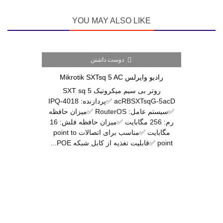
YOU MAY ALSO LIKE
دوست داشتن
رادیو وایرلس Mikrotik SXTsq 5 AC
روتر بی سیم میکروتیک SXT sq 5
acRBSXTsqG-5acD ✅پردازنده: IPQ-4018
✅سیستم عامل: RouterOS ✅میزان حافظه
رم: 256 مگابایت ✅میزان حافظه فلش: 16
مگابایت ✅مناسب برای اتصالات point to
point ✅قابلیت تغذیه از کابل شبکه POE...