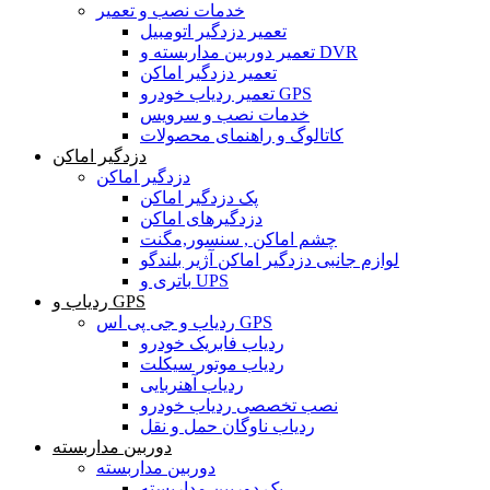
خدمات نصب و تعمیر
تعمیر دزدگیر اتومبیل
تعمیر دوربین مداربسته و DVR
تعمیر دزدگیر اماکن
تعمیر ردیاب خودرو GPS
خدمات نصب و سرویس
کاتالوگ و راهنمای محصولات
دزدگیر اماکن
دزدگیر اماکن
پک دزدگیر اماکن
دزدگیرهای اماکن
چشم اماکن , سنسور,مگنت
لوازم جانبی دزدگیر اماکن آژیر بلندگو
باتری و UPS
ردیاب و GPS
ردیاب و جی پی اس GPS
ردیاب فابریک خودرو
ردیاب موتور سیکلت
ردیاب آهنربایی
نصب تخصصی ردیاب خودرو
ردیاب ناوگان حمل و نقل
دوربین مداربسته
دوربین مداربسته
پک دوربین مداربسته