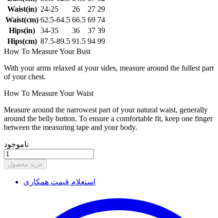
Waist(in)
24-25
26
27
29
Waist(cm)
62.5-64.5
66.5
69
74
Hips(in)
34-35
36
37
39
Hips(cm)
87.5-89.5
91.5
94
99
How To Measure Your Bust
With your arms relaxed at your sides, measure around the fullest part
of your chest.
How To Measure Your Waist
Measure around the narrowest part of your natural waist, generally
around the belly button. To ensure a comfortable fit, keep one finger
between the measuring tape and your body.
ناموجود
خرید محصول
استعلام قیمت همکاری