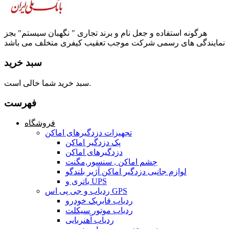
هرگونه استفاده و جعل نام و برند تجاری " نگهبان سیستم" بجز
نمایندگی های رسمی شرکت موجب تعقیب کیفری متخلف می باشد
سبد خرید
سبد خرید شما خالی است.
فهرست
فروشگاه
تجهیزات دزدگیرهای اماکن
پک دزدگیر اماکن
دزدگیرهای اماکن
چشم اماکن , سنسور,مگنت
لوازم جانبی دزدگیر اماکن آژیر بلندگو
باتری و UPS
ردیاب و جی پی اس GPS
ردیاب فابریک خودرو
ردیاب موتور سیکلت
ردیاب آهنربایی