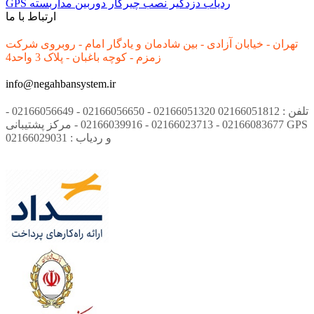
ردیاب
دزدگیر
نصب
چیرکار
دوربین مداربسته
GPS
ارتباط با ما
تهران - خیابان آزادی - بین شادمان و یادگار امام - روبروی شرکت
زمزم - کوچه باغبان - پلاک 3 واحد4
info@negahbansystem.ir
تلفن : 02166051812 02166051320 - 02166056650 - 02166056649 -
02166083677 - 02166023713 - 02166039916 - مرکز پشتیبانی GPS
و ردیاب : 02166029031