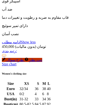
اسپیکر قوی
ضد آب
قاب مقاوم به ضربه و رطوبت و تغییرات دما
دارای تمپر سوئیچ
نصب آسان
Show less
ادامه مطلب
450,000 تومان
(بدون مالیات)
رتبه بندی:
(1)
ثبت نظر
طرح سوال
Size chart
Women's clothing size
Size
XS
S
M
L
Euro
32/34
36
38
40
USA
0/2
4
6
8
Bust(in)
31-32
33
34
36
Bust(cm)
80.5-82.5
84.5
87
92