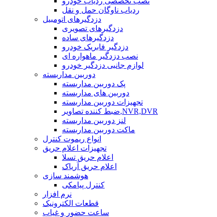
نصب تخصصی ردیاب خودرو
ردیاب ناوگان حمل و نقل
دزدگیرهای اتومبیل
دزدگیرهای تصویری
دزدگیرهای ساده
دزدگیر فابریک خودرو
نصب دزدگیر ماهواره ای
لوازم جانبی دزدگیر خودرو
دوربین مداربسته
پک دوربین مداربسته
دوربین های مداربسته
تجهیزات دوربین مداربسته
ضبط کننده تصاویر,NVR,DVR
لنز دوربین مداربسته
ماکت دوربین مداربسته
انواع ریموت کنترل
تجهیزات اعلام حریق
اعلام حریق تسلا
اعلام حریق آریاک
هوشمند سازی
کنترل پیامکی
نرم افزار
قطعات الکترونیک
ساعت حضور و غیاب