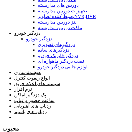
دوربین های مداربسته
تجهیزات دوربین مداربسته
ضبط کننده تصاویر,NVR,DVR
لنز دوربین مداربسته
ماکت دوربین مداربسته
دزدگیر خودرو
دزدگیر خودرو
دزدگیرهای تصویری
دزدگیرهای ساده
دزدگیر فابریک خودرو
نصب دزدگیر ماهواره ای
لوازم جانبی دزدگیر خودرو
هوشمندسازی
انواع ریموت کنترل
سیستم های اعلام حریق
نرم افزار
پک دزدگیر اماکن
ساعت حضور و غیاب
ردیاب های آهنربایی
ردیاب های باسیم
صفحه محتوا
محبوب