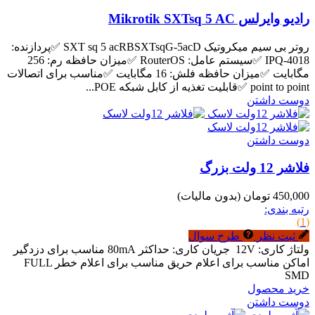
رادیو وایرلس Mikrotik SXTsq 5 AC
روتر بی سیم میکروتیک SXT sq 5 acRBSXTsqG-5acD ✅پردازنده:
IPQ-4018 ✅سیستم عامل: RouterOS ✅میزان حافظه رم: 256
مگابایت ✅میزان حافظه فلش: 16 مگابایت ✅مناسب برای اتصالات
point to point ✅قابلیت تغذیه از کابل شبکه POE...
دوست داشتن
دوست داشتن
فلاشر 12 ولت بزرگ
450,000 تومان
(بدون مالیات)
رتبه بندی:
(1)
ثبت نظر
طرح سوال
ولتاژ کاری: 12V جریان کاری: حداکثر 80mA مناسب برای دزدگیر
اماکن مناسب برای اعلام حریق مناسب برای اعلام خطر FULL
SMD
خرید محصول
دوست داشتن