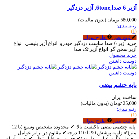
آژیر 6 صدا,6tone, آژیر دزدگیر
580,000 تومان
(بدون مالیات)
رتبه بندی:
(1)
ثبت نظر
طرح سوال
خرید آژیر 6 صدا مناسب دزدگیر خودرو انواع آژیر پلیسی انواع
آژیر سخن گو انواع آژیر تک صدا
خرید محصول
دوست داشتن
دوست داشتن
پایه چشم بیضی
ساخت ایران
25,000 تومان
(بدون مالیات)
رتبه بندی:
(1)
ثبت نظر
طرح سوال
پایه چشمی بیضی باکیفیت بالا: ✔ محدوده تشخیص وسیع (تا 12
متر)✔ زاویه پوشش 90 تا 110 درجه✔ مقاوم در برابر عوامل
محیطی (گردوغبار، رطوبت)✔ حساسیت قابل تنظیم✔ نصب آسان