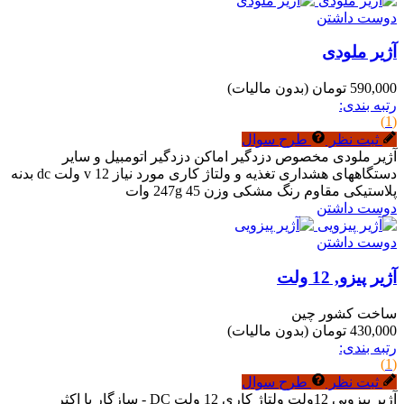
دوست داشتن
آژیر ملودی
590,000 تومان
(بدون مالیات)
رتبه بندی:
(1)
ثبت نظر
طرح سوال
آژیر ملودی مخصوص دزدگیر اماکن دزدگیر اتومبیل و سایر
دستگاههای هشداری تغذیه و ولتاژ کاری مورد نیاز 12 v ولت dc بدنه
پلاستیکی مقاوم رنگ مشکی وزن 247g 45 وات
دوست داشتن
دوست داشتن
آژیر پیزو, 12 ولت
ساخت کشور چین
430,000 تومان
(بدون مالیات)
رتبه بندی:
(1)
ثبت نظر
طرح سوال
آژیر پیزویی 12ولت ولتاژ کاری 12 ولت DC - سازگار با اکثر