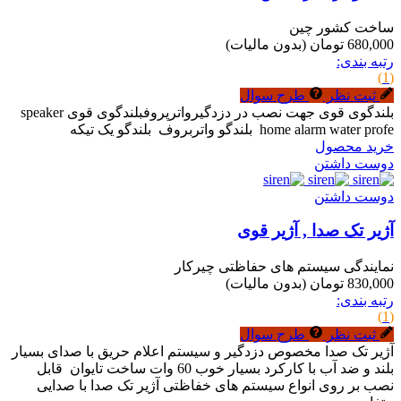
ساخت کشور چین
680,000 تومان
(بدون مالیات)
رتبه بندی:
(1)
ثبت نظر
طرح سوال
بلندگوی قوی جهت نصب در دزدگیرواترپروفبلندگوی قوی speaker
home alarm water profe بلندگو واتربروف بلندگو یک تیکه
خرید محصول
دوست داشتن
دوست داشتن
آژیر تک صدا , آژیر قوی
نمایندگی سیستم های حفاظتی چیرکار
830,000 تومان
(بدون مالیات)
رتبه بندی:
(1)
ثبت نظر
طرح سوال
آژیر تک صدا مخصوص دزدگیر و سیستم اعلام حریق با صدای بسیار
بلند و ضد آب با کارکرد بسیار خوب 60 وات ساخت تایوان قابل
نصب بر روی انواع سیستم های خفاظتی آژیر تک صدا با صدایی