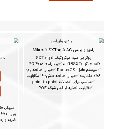
رادیو وایرلس Mikrotik SXTsq 5 AC
دوست داشتن
روتر بی سیم میکروتیک SXT sq 5
,000
acRBSXTsqG-5acD ✅پردازنده: IPQ-4018
✅سیستم عامل: RouterOS ✅میزان حافظه رم:
256 مگابایت ✅میزان حافظه فلش: 16 مگابایت
✅مناسب برای اتصالات point to point
✅قابلیت تغذیه از کابل شبکه POE...
و
ضربه و رطو