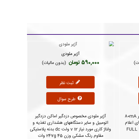
آژیر ملودی
دوست داشتن
590,000 تومان
ت)
(بدون مالیات)
30,000
ثبت نظر
طرح سوال
ولتاژ کاری: 12V جریان کاری: حداکثر 80mA
آژیر ملودی مخصوص دزدگیر اماکن دزدگیر
ی اعلام
اتومبیل و سایر دستگاههای هشداری تغذیه و
ولتاژ کاری مورد نیاز 12 v ولت dc بدنه پلاستیکی
سازگار با
مقاوم رنگ مشکی وزن 247g 45 وات