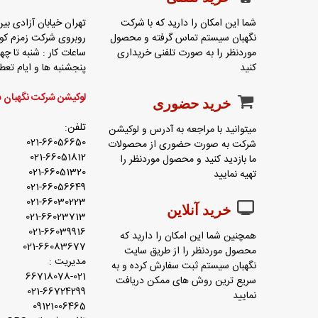
شما این امکان را دارید که با شرکت
تهران خیابان آزادی بین
نگهبان سیستم تماس گرفته و محصول
روبروی شرکت زمزم کوچه باغ
موردنظر را به صورت تلفنی خریداری
ساعات کار : شنبه تا چهارشنب
کنید
پنجشنبه ها و ایام ت
لوکیشن شرکت نگهبان 
خرید حضوری
تلفن:
میتوانید با مراجعه به آدرس و لوکیشن
021-66056650
شرکت به صورت حضوری از محصولات
021-66051812
ما بازدید کنید و محصول موردنظر را
021-66051320
تهیه نمایید
021-66056649
021-66030223
خرید آنلاین
021-66023713
021-66039916
همچنین شما این امکان را دارید که
021-66083677
محصول موردنظر را از طریق سایت
مدیریت :
نگهبان سیستم ثبت سفارش کرده و به
66718078-021
سریع ترین روش های ممکن دریافت
021-66724299
نمایید
09121006465