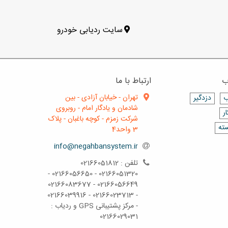
سایت ردیابی خودرو
ب
ارتباط با ما
تهران - خیابان آزادی - بین
ب
دزدگیر
شادمان و یادگار امام - روبروی
ر
شرکت زمزم - کوچه باغبان - پلاک
سته
3 واحد4
info@negahbansystem.ir
تلفن : 02166051812
02166051320 - 02166056650 -
02166056649 - 02166083677
- 02166023713 - 02166039916
- مرکز پشتیبانی GPS و ردیاب :
02166029031