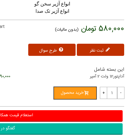
انواع آژیر
سخن گو
انواع آژیر
تک صدا
580,000 تومان
art
(بدون مالیات)
ثبت نظر
طرح سوال
این بسته شامل
آداپتور12 ولت 2 آمپر
290,000 توم
خرید محصول
+
-
استعلام قیمت همکا
گفتگو در ب