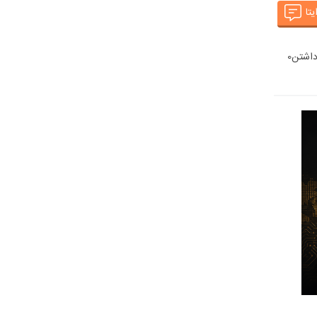
یتا
اشتن
0