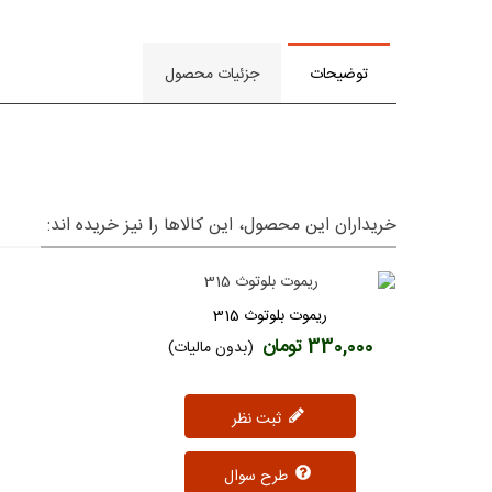
توضیحات
جزئیات محصول
خریداران این محصول، این کالاها را نیز خریده اند:
ریموت بلوتوث 315
دوست داشتن
330,000 تومان
(بدون مالیات)
ثبت نظر
طرح سوال