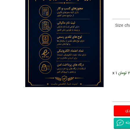
Size ch
ان
x 1
ری
له