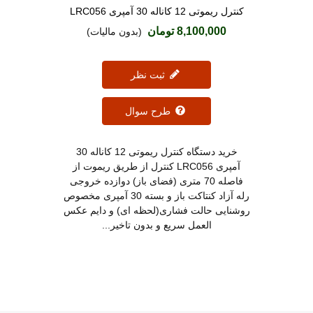
کنترل ریموتی 12 کاناله 30 آمپری LRC056
دوست داشتن
8,100,000 تومان
(بدون مالیات)
ثبت نظر
طرح سوال
خرید دستگاه کنترل ریموتی 12 کاناله 30
آمپری LRC056 کنترل از طریق ریموت از
فاصله 70 متری (فضای باز) دوازده خروجی
رله آزاد کنتاکت باز و بسته 30 آمپری مخصوص
روشنایی حالت فشاری(لحظه ای) و دایم عکس
العمل سریع و بدون تاخیر...