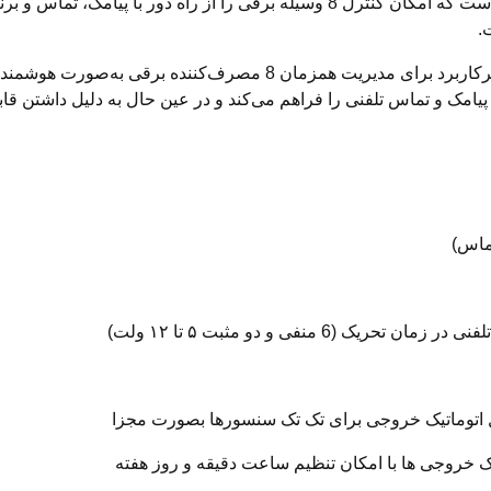
LG8816 یک کنترلر پیامکی 8 کاناله تایمردار از برند لودا است که امکان کنترل 8 وسی
.
کنترل پیامکی لودا مدل LG8816 یک دستگاه حرفه‌ای و پرکاربرد برای مدیر
یق پیامک و تماس تلفنی را فراهم می‌کند و در عین حال به دلیل داشتن ق
تماس)
 منفی و دو مثبت ۵ تا ۱۲ ولت)
ل اتوماتیک خروجی برای تک تک سنسورها بصورت مجزا