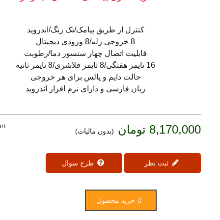
کنترل از طریق پیامک/تک زنگ/اندروید
8 خروجی رله/8 ورودی دیجیتال
قابلیت اتصال چهار سنسور دما/رطوبت
16 تایمر هفتگی/8 تایمر فلاشری/8 تایمر ثانیه
حالت دایم و پالس برای هر خروجی
زبان فارسی و دارای نرم افزار اندروید
rt
8,170,000 تومان
(بدون مالیات)
ثبت نظر
طرح سوال
خرید محصول