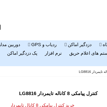
ه
دزدگیر اماکن
ردیاب و GPS
دوربین مدا
م های اعلام حریق
نرم افزار
پک دزدگیر اماکن
کنترل پیامکی 8 کاناله تایمردار LG8816
خرید کنترل پیامکی 8 کانال تایمردار