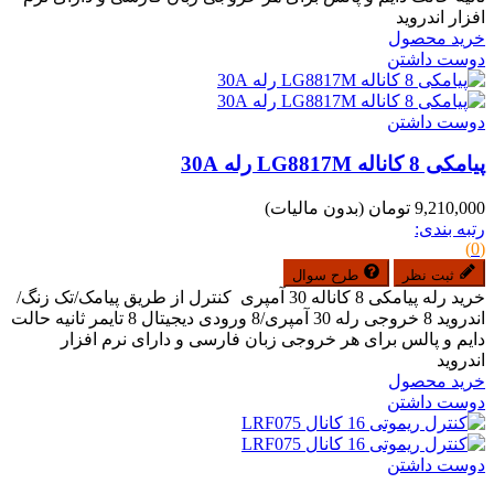
افزار اندروید
خرید محصول
دوست داشتن
دوست داشتن
پیامکی 8 کاناله LG8817M رله 30A
9,210,000 تومان
(بدون مالیات)
رتبه بندی:
(0)
ثبت نظر
طرح سوال
خرید رله پیامکی 8 کاناله 30 آمپری کنترل از طریق پیامک/تک زنگ/
اندروید 8 خروجی رله 30 آمپری/8 ورودی دیجیتال 8 تایمر ثانیه حالت
دایم و پالس برای هر خروجی زبان فارسی و دارای نرم افزار
اندروید
خرید محصول
دوست داشتن
دوست داشتن