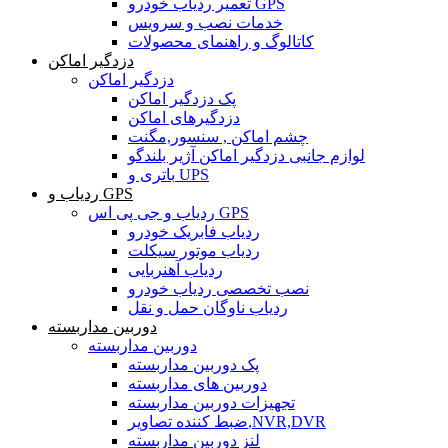
تعمیر ردیاب خودرو GPS
خدمات نصب و سرویس
کاتالوگ و راهنمای محصولات
دزدگیر اماکن
دزدگیر اماکن
پک دزدگیر اماکن
دزدگیرهای اماکن
چشم اماکن , سنسور,مگنت
لوازم جانبی دزدگیر اماکن آژیر بلندگو
باتری و UPS
ردیاب و GPS
ردیاب و جی پی اس GPS
ردیاب فابریک خودرو
ردیاب موتور سیکلت
ردیاب آهنربایی
نصب تخصصی ردیاب خودرو
ردیاب ناوگان حمل و نقل
دوربین مداربسته
دوربین مداربسته
پک دوربین مداربسته
دوربین های مداربسته
تجهیزات دوربین مداربسته
ضبط کننده تصاویر,NVR,DVR
لنز دوربین مداربسته