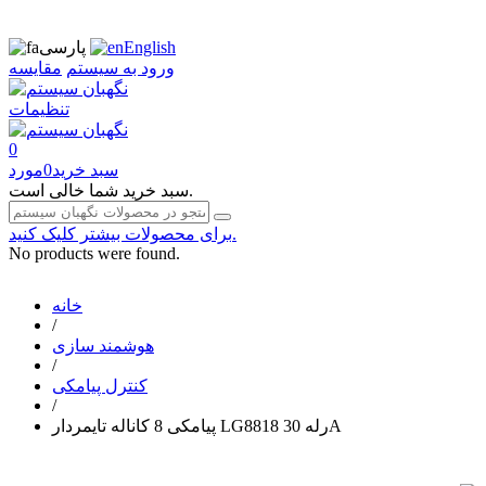
English
پارسی
ورود به سیستم
مقایسه
تنظیمات
0
سبد خرید
0
مورد
سبد خرید شما خالی است.
برای محصولات بیشتر کلیک کنید.
No products were found.
خانه
/
هوشمند سازی
/
کنترل پیامکی
/
پیامکی 8 کاناله تایمردار LG8818 رله 30A