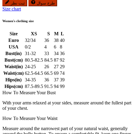
طرح سوال
ثبت نظر
Size chart
Women's clothing size
Size
XS
S
M
L
Euro
32/34
36
38
40
USA
0/2
4
6
8
Bust(in)
31-32
33
34
36
Bust(cm)
80.5-82.5
84.5
87
92
Waist(in)
24-25
26
27
29
Waist(cm)
62.5-64.5
66.5
69
74
Hips(in)
34-35
36
37
39
Hips(cm)
87.5-89.5
91.5
94
99
How To Measure Your Bust
With your arms relaxed at your sides, measure around the fullest part
of your chest.
How To Measure Your Waist
Measure around the narrowest part of your natural waist, generally
around the belly button. To ensure a comfortable fit, keep one finger