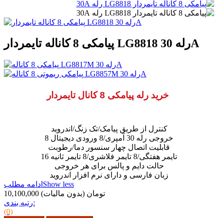
پیامکی 8 کاناله تایمردار LG8818 رله 30A
خرید رله پیامکی 8 کانال تایمردار
کنترل از طریق پیامک/تک زنگ/اندروید
8 خروجی رله 30 آمپری/8 ورودی دیجیتال
قابلیت اتصال چهار سنسور دما/رطوبت
16 تایمر هفتگی/8 تایمر فلاشری/8 تایمر ثانیه
حالت دایم و پالس برای هر خروجی
زبان فارسی و دارای نرم افزار اندروید
Show less
ادامه مطلب
10,100,000 تومان
(بدون مالیات)
رتبه بندی:
(0)