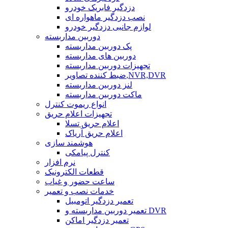
دزدگیر فابریک خودرو
نصب دزدگیر ماهواره ای
لوازم جانبی دزدگیر خودرو
دوربین مداربسته
پک دوربین مداربسته
دوربین های مداربسته
تجهیزات دوربین مداربسته
ضبط کننده تصاویر,NVR,DVR
لنز دوربین مداربسته
ماکت دوربین مداربسته
انواع ریموت کنترل
تجهیزات اعلام حریق
اعلام حریق تسلا
اعلام حریق آریاک
هوشمند سازی
کنترل پیامکی
نرم افزار
قطعات الکترونیک
ساعت حضور و غیاب
خدمات نصب و تعمیر
تعمیر دزدگیر اتومبیل
تعمیر دوربین مداربسته و DVR
تعمیر دزدگیر اماکن