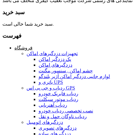
نمایندگی های رسمی شرکت موجب تعقیب کیفری متخلف می باشد
سبد خرید
سبد خرید شما خالی است.
فهرست
فروشگاه
تجهیزات دزدگیرهای اماکن
پک دزدگیر اماکن
دزدگیرهای اماکن
چشم اماکن , سنسور,مگنت
لوازم جانبی دزدگیر اماکن آژیر بلندگو
باتری و UPS
ردیاب و جی پی اس GPS
ردیاب فابریک خودرو
ردیاب موتور سیکلت
ردیاب آهنربایی
نصب تخصصی ردیاب خودرو
ردیاب ناوگان حمل و نقل
دزدگیرهای اتومبیل
دزدگیرهای تصویری
دزدگیرهای ساده