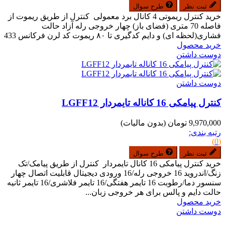
ثبت نظر
طرح سوال
خرید کنترل ریموتی 4 کانال برد معمولی کنترل از طریق ریموت از
فاصله 70 متری (فضای باز) چهار خروجی رله آزاد حالت
فشاری(لحظه ای) و دایم کدگیری تا ۸۰ ریموت کد لرن فرکانس 433
خرید محصول
دوست داشتن
دوست داشتن
کنترل پیامکی 16 کاناله تایمردار LGFF12
9,970,000 تومان
(بدون مالیات)
رتبه بندی:
(0)
ثبت نظر
طرح سوال
خرید کنترل پیامکی 16 کانال تایمردار کنترل از طریق پیامک/تک
زنگ/اندروید 16 خروجی رله/16 ورودی دیجیتال قابلیت اتصال چهار
سنسور دما/رطوبت 16 تایمر هفتگی/16 تایمر فلاشری/16 تایمر ثانیه
حالت دایم و پالس برای هر خروجی زبان...
خرید محصول
دوست داشتن