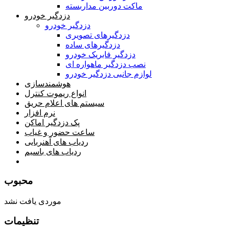
ماکت دوربین مداربسته
دزدگیر خودرو
دزدگیر خودرو
دزدگیرهای تصویری
دزدگیرهای ساده
دزدگیر فابریک خودرو
نصب دزدگیر ماهواره ای
لوازم جانبی دزدگیر خودرو
هوشمندسازی
انواع ریموت کنترل
سیستم های اعلام حریق
نرم افزار
پک دزدگیر اماکن
ساعت حضور و غیاب
ردیاب های آهنربایی
ردیاب های باسیم
صفحه محتوا
محبوب
موردی یافت نشد
تنظیمات