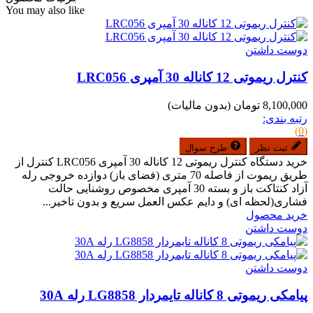
You may also like
دوست داشتن
کنترل ریموتی 12 کاناله 30 آمپری LRC056
8,100,000 تومان
(بدون مالیات)
رتبه بندی:
(0)
ثبت نظر
طرح سوال
خرید دستگاه کنترل ریموتی 12 کاناله 30 آمپری LRC056 کنترل از
طریق ریموت از فاصله 70 متری (فضای باز) دوازده خروجی رله
آزاد کنتاکت باز و بسته 30 آمپری مخصوص روشنایی حالت
فشاری(لحظه ای) و دایم عکس العمل سریع و بدون تاخیر...
خرید محصول
دوست داشتن
دوست داشتن
پیامکی ریموتی 8 کاناله تایمردار LG8858 رله 30A