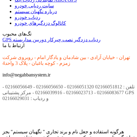
سایت ردیابی خودرو
درباره نگهبان سیستم
ردیاب خودرو
کاتالوگ دزدگیرهای خودرو
تگ‌های محبوب
ردیاب
دزدگیر
نصب
چیرکار
دوربین مداربسته
GPS
ارتباط با ما
تهران - خیابان آزادی - بین شادمان و یادگار امام - روبروی شرکت
زمزم - کوچه باغبان - پلاک 3 واحد4
info@negahbansystem.ir
تلفن : 02166051812 02166051320 - 02166056650 - 02166056649 -
02166083677 - 02166023713 - 02166039916 - مرکز پشتیبانی GPS
و ردیاب : 02166029031
هرگونه استفاده و جعل نام و برند تجاری " نگهبان سیستم" بجز