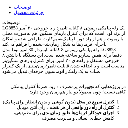
توضیحات
جزئیات محصول
توضیحات
LG8858 یک رله پیامکی ریموتی ۸ کاناله تایمردار با خروجی ۳۰ آمپر
از برند لودا است که برای کنترل بارهای سنگین، هم به‌صورت محلی
با ریموت و هم از راه دور با پیامک/سیم‌کارت طراحی شده و امکان
اجرای فرمان‌ها به شکل زمان‌بندی‌شده را فراهم می‌کند.
رله پیامکی ریموتی 8 کاناله تایمردار 30 آمپر لودا مدل LG8858
دقیقاً برای همین سناریو ساخته شده است. این دستگاه با داشتن ۸
خروجی مستقل و رله‌های ۳۰ آمپر، برای کنترل بارهای سنگین‌تر
مناسب است و با اضافه شدن قابلیت تایمر/زمان‌بندی، از یک کنترلر
ساده به یک راهکار اتوماسیون حرفه‌ای تبدیل می‌شود.
در پروژه‌هایی که تجهیزات پرمصرف دارید، صرفاً کنترل پیامکی
کافی نیست؛ چون معمولاً دو نیاز هم‌زمان وجود دارد:
کنترل سریع در محل
(بدون گوشی و بدون انتظار برای پیامک)
کنترل از راه دور واقعی
از هر نقطه دارای آنتن موبایل
اجرای خودکار فرمان‌ها طبق زمان‌بندی
برای نظم‌دهی،
کاهش خطای انسانی و مدیریت مصرف