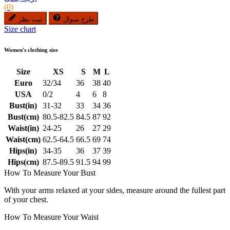
(0)
طرح سوال
ثبت نظر
Size chart
Women's clothing size
Size
XS
S
M
L
Euro
32/34
36
38
40
USA
0/2
4
6
8
Bust(in)
31-32
33
34
36
Bust(cm)
80.5-82.5
84.5
87
92
Waist(in)
24-25
26
27
29
Waist(cm)
62.5-64.5
66.5
69
74
Hips(in)
34-35
36
37
39
Hips(cm)
87.5-89.5
91.5
94
99
How To Measure Your Bust
With your arms relaxed at your sides, measure around the fullest part
of your chest.
How To Measure Your Waist