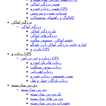
تعمیر دزدگیر اماکن
تعمیر ردیاب خودرو GPS
خدمات نصب و سرویس
کاتالوگ و راهنمای محصولات
دزدگیر اماکن
دزدگیر اماکن
پک دزدگیر اماکن
دزدگیرهای اماکن
چشم اماکن , سنسور,مگنت
لوازم جانبی دزدگیر اماکن آژیر بلندگو
باتری و UPS
ردیاب و GPS
ردیاب و جی پی اس GPS
ردیاب فابریک خودرو
ردیاب موتور سیکلت
ردیاب آهنربایی
نصب تخصصی ردیاب خودرو
ردیاب ناوگان حمل و نقل
دوربین مداربسته
دوربین مداربسته
پک دوربین مداربسته
دوربین های مداربسته
تجهیزات دوربین مداربسته