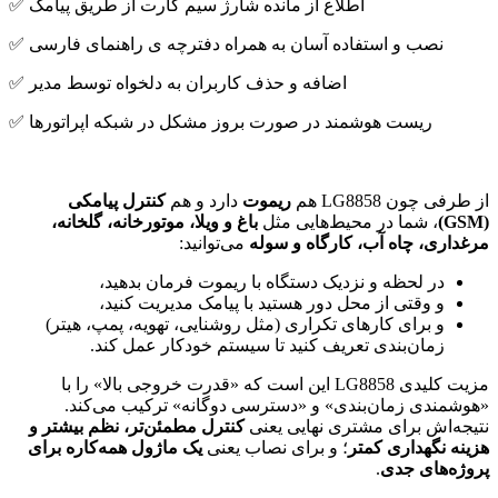
✅ اطلاع از مانده شارژ سیم کارت از طریق پیامک
✅ نصب و استفاده آسان به همراه دفترچه ی راهنمای فارسی
✅ اضافه و حذف کاربران به دلخواه توسط مدیر
✅ ریست هوشمند در صورت بروز مشکل در شبکه اپراتورها
از طرفی چون LG8858 هم
ریموت
دارد و هم
کنترل پیامکی
(GSM)
، شما در محیط‌هایی مثل
باغ و ویلا، موتورخانه، گلخانه،
مرغداری، چاه آب، کارگاه و سوله
می‌توانید:
در لحظه و نزدیک دستگاه با ریموت فرمان بدهید،
و وقتی از محل دور هستید با پیامک مدیریت کنید،
و برای کارهای تکراری (مثل روشنایی، تهویه، پمپ، هیتر)
زمان‌بندی تعریف کنید تا سیستم خودکار عمل کند.
مزیت کلیدی LG8858 این است که «قدرت خروجی بالا» را با
«هوشمندی زمان‌بندی» و «دسترسی دوگانه» ترکیب می‌کند.
نتیجه‌اش برای مشتری نهایی یعنی
کنترل مطمئن‌تر، نظم بیشتر و
هزینه نگهداری کمتر
؛ و برای نصاب یعنی
یک ماژول همه‌کاره برای
پروژه‌های جدی
.