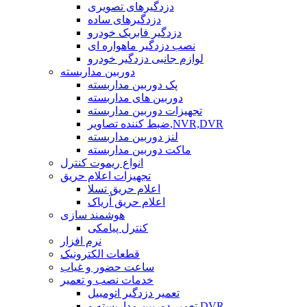
دزدگیرهای تصویری
دزدگیرهای ساده
دزدگیر فابریک خودرو
نصب دزدگیر ماهواره ای
لوازم جانبی دزدگیر خودرو
دوربین مداربسته
پک دوربین مداربسته
دوربین های مداربسته
تجهیزات دوربین مداربسته
ضبط کننده تصاویر,NVR,DVR
لنز دوربین مداربسته
ماکت دوربین مداربسته
انواع ریموت کنترل
تجهیزات اعلام حریق
اعلام حریق تسلا
اعلام حریق آریاک
هوشمند سازی
کنترل پیامکی
نرم افزار
قطعات الکترونیک
ساعت حضور و غیاب
خدمات نصب و تعمیر
تعمیر دزدگیر اتومبیل
تعمیر دوربین مداربسته و DVR