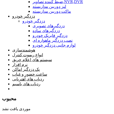
ضبط کننده تصاویر,NVR,DVR
لنز دوربین مداربسته
ماکت دوربین مداربسته
دزدگیر خودرو
دزدگیر خودرو
دزدگیرهای تصویری
دزدگیرهای ساده
دزدگیر فابریک خودرو
نصب دزدگیر ماهواره ای
لوازم جانبی دزدگیر خودرو
هوشمندسازی
انواع ریموت کنترل
سیستم های اعلام حریق
نرم افزار
پک دزدگیر اماکن
ساعت حضور و غیاب
ردیاب های آهنربایی
ردیاب های باسیم
صفحه محتوا
محبوب
موردی یافت نشد