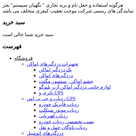
هرگونه استفاده و جعل نام و برند تجاری " نگهبان سیستم" بجز
نمایندگی های رسمی شرکت موجب تعقیب کیفری متخلف می باشد
سبد خرید
سبد خرید شما خالی است.
فهرست
فروشگاه
تجهیزات دزدگیرهای اماکن
پک دزدگیر اماکن
دزدگیرهای اماکن
چشم اماکن , سنسور,مگنت
لوازم جانبی دزدگیر اماکن آژیر بلندگو
باتری و UPS
ردیاب و جی پی اس GPS
ردیاب فابریک خودرو
ردیاب موتور سیکلت
ردیاب آهنربایی
نصب تخصصی ردیاب خودرو
ردیاب ناوگان حمل و نقل
دزدگیرهای اتومبیل