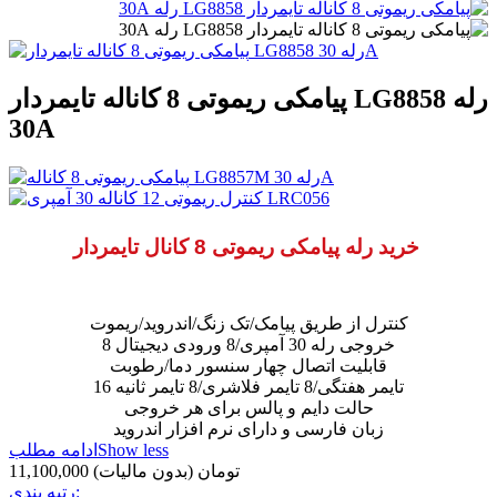
پیامکی ریموتی 8 کاناله تایمردار LG8858 رله
30A
خرید رله پیامکی ریموتی 8 کانال تایمردار
کنترل از طریق پیامک/تک زنگ/اندروید/ریموت
8 خروجی رله 30 آمپری/8 ورودی دیجیتال
قابلیت اتصال چهار سنسور دما/رطوبت
16 تایمر هفتگی/8 تایمر فلاشری/8 تایمر ثانیه
حالت دایم و پالس برای هر خروجی
زبان فارسی و دارای نرم افزار اندروید
Show less
ادامه مطلب
11,100,000 تومان
(بدون مالیات)
رتبه بندی: