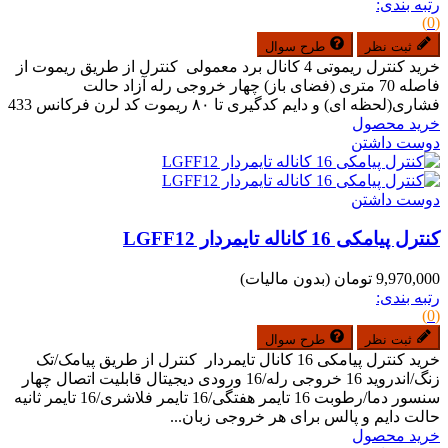
رتبه بندی:
(0)
ثبت نظر
طرح سوال
خرید کنترل ریموتی 4 کانال برد معمولی کنترل از طریق ریموت از
فاصله 70 متری (فضای باز) چهار خروجی رله آزاد حالت
فشاری(لحظه ای) و دایم کدگیری تا ۸۰ ریموت کد لرن فرکانس 433
خرید محصول
دوست داشتن
دوست داشتن
کنترل پیامکی 16 کاناله تایمردار LGFF12
9,970,000 تومان
(بدون مالیات)
رتبه بندی:
(0)
ثبت نظر
طرح سوال
خرید کنترل پیامکی 16 کانال تایمردار کنترل از طریق پیامک/تک
زنگ/اندروید 16 خروجی رله/16 ورودی دیجیتال قابلیت اتصال چهار
سنسور دما/رطوبت 16 تایمر هفتگی/16 تایمر فلاشری/16 تایمر ثانیه
حالت دایم و پالس برای هر خروجی زبان...
خرید محصول