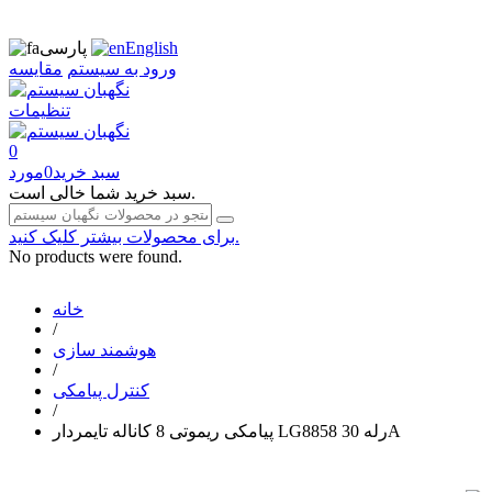
English
پارسی
ورود به سیستم
مقایسه
تنظیمات
0
سبد خرید
0
مورد
سبد خرید شما خالی است.
برای محصولات بیشتر کلیک کنید.
No products were found.
خانه
/
هوشمند سازی
/
کنترل پیامکی
/
پیامکی ریموتی 8 کاناله تایمردار LG8858 رله 30A