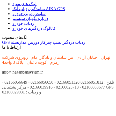
لینک های مفید
نمایندگی ردیاب آیکا AIKA GPS
سایت ردیابی خودرو
درباره نگهبان سیستم
ردیاب خودرو
کاتالوگ دزدگیرهای خودرو
تگ‌های محبوب
ردیاب
دزدگیر
نصب
چیرکار
دوربین مداربسته
GPS
ارتباط با ما
تهران - خیابان آزادی - بین شادمان و یادگار امام - روبروی شرکت
زمزم - کوچه باغبان - پلاک 3 واحد4
info@negahbansystem.ir
تلفن : 02166051812 02166051320 - 02166056650 - 02166056649 -
02166083677 - 02166023713 - 02166039916 - مرکز پشتیبانی GPS
و ردیاب : 02166029031