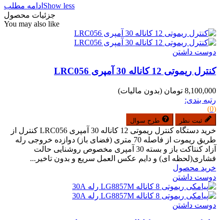
Show less
ادامه مطلب
جزئیات محصول
You may also like
دوست داشتن
کنترل ریموتی 12 کاناله 30 آمپری LRC056
8,100,000 تومان
(بدون مالیات)
رتبه بندی:
(0)
ثبت نظر
طرح سوال
خرید دستگاه کنترل ریموتی 12 کاناله 30 آمپری LRC056 کنترل از
طریق ریموت از فاصله 70 متری (فضای باز) دوازده خروجی رله
آزاد کنتاکت باز و بسته 30 آمپری مخصوص روشنایی حالت
فشاری(لحظه ای) و دایم عکس العمل سریع و بدون تاخیر...
خرید محصول
دوست داشتن
دوست داشتن