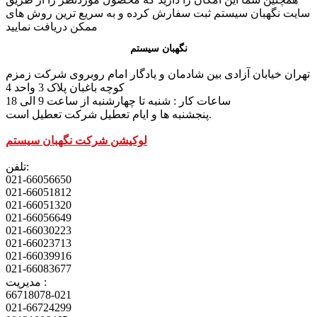
سایت نگهبان سیستم ثبت سفارش کرده و به سریع ترین روش های
ممکن دریافت نمایید
نگهبان سیستم
تهران خیابان آزادی بین شادمان و یادگار امام روبروی شرکت زمزم
کوچه باغبان پلاک 3 واحد 4
ساعات کار : شنبه تا چهارشنبه از ساعت 9 الی 18
پنجشنبه ها و ایام تعطیل شرکت تعطیل است.
لوکیشن شرکت نگهبان سیستم
تلفن:
021-66056650
021-66051812
021-66051320
021-66056649
021-66030223
021-66023713
021-66039916
021-66083677
مدیریت :
66718078-021
021-66724299