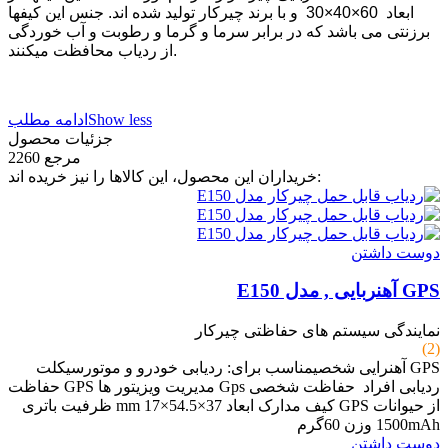
ابعاد 60×40×30 و با برند چیرکار تولید شده اند. جنس این کیفها
برزنتی می باشد که در برابر سرما و گرما و رطوبت و آب خوردگی
از ردیاب محافظت میکنند.
Show less
ادامه مطلب
جزئیات محصول
مرجع
2260
خریداران این محصول، این کالاها را نیز خریده اند:
دوست داشتن
GPS آهنربایی , مدل E150
نمایندگی سیستم های حفاظتی چیرکار
(2)
GPS آهنرایی شخصیمناسب برای: ردیابی خودرو و موتورسیکلت
ردیابی افراد حفاظت شخصی Gps مدیریت ویزیتور ها GPS حفاظت
از حیوانات GPS کیف مدارک ابعاد mm 17×54.5×37 ظرفیت باتری
1500mAh وزن 60گرم
دوست داشتن