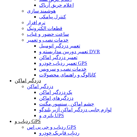
اعلام حریق آریاک
هوشمند سازی
کنترل پیامکی
نرم افزار
قطعات الکترونیک
ساعت حضور و غیاب
خدمات نصب و تعمیر
تعمیر دزدگیر اتومبیل
تعمیر دوربین مداربسته و DVR
تعمیر دزدگیر اماکن
تعمیر ردیاب خودرو GPS
خدمات نصب و سرویس
کاتالوگ و راهنمای محصولات
دزدگیر اماکن
دزدگیر اماکن
پک دزدگیر اماکن
دزدگیرهای اماکن
چشم اماکن , سنسور,مگنت
لوازم جانبی دزدگیر اماکن آژیر بلندگو
باتری و UPS
ردیاب و GPS
ردیاب و جی پی اس GPS
ردیاب فابریک خودرو