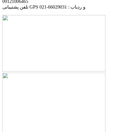
09121006465
تلفن پشتیبانی GPS و ردیاب : 66029031-021