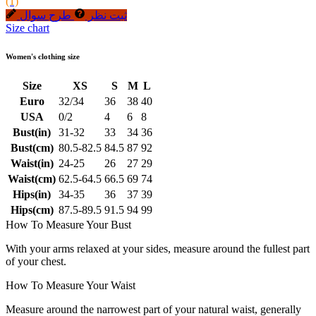
(1)
ثبت نظر
طرح سوال
Size chart
Women's clothing size
Size
XS
S
M
L
Euro
32/34
36
38
40
USA
0/2
4
6
8
Bust(in)
31-32
33
34
36
Bust(cm)
80.5-82.5
84.5
87
92
Waist(in)
24-25
26
27
29
Waist(cm)
62.5-64.5
66.5
69
74
Hips(in)
34-35
36
37
39
Hips(cm)
87.5-89.5
91.5
94
99
How To Measure Your Bust
With your arms relaxed at your sides, measure around the fullest part
of your chest.
How To Measure Your Waist
Measure around the narrowest part of your natural waist, generally