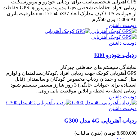
GPS آهنرایی شخصیمناسب برای: ردیابی خودرو و موتورسیکلت
ردیابی افراد حفاظت شخصی Gps مدیریت ویزیتور ها GPS حفاظت
از حیوانات GPS کیف مدارک ابعاد mm 17×54.5×37 ظرفیت باتری
1500mAh وزن 60گرم
دوست داشتن
دوست داشتن
ردیاب خودرو E80
نمایندگی سیستم های حفاظتی چیرکار
GPS آهنربایی کوچک جهت ردیابی افراد ,کودکان,سالمندان و لوازم
مثل کیف و چمدان ردیاب مخصوص کودکان و سالمندان (قابل
استفاده برای حیوانات خانگی) 3 روز شارژ مستمر سیستم شنود
ردیابی لحظه به لحظه و آنلاین موقعیت یابی روی...
دوست داشتن
دوست داشتن
ردیاب آهنربایی 4G مدل G300
8,600,000 تومان
(بدون مالیات)
رتبه بندی: