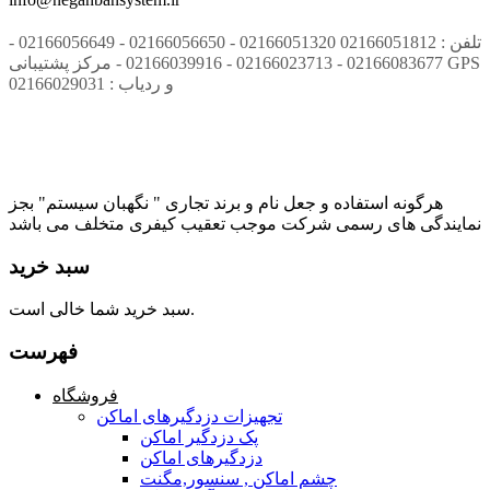
تلفن : 02166051812 02166051320 - 02166056650 - 02166056649 -
02166083677 - 02166023713 - 02166039916 - مرکز پشتیبانی GPS
و ردیاب : 02166029031
هرگونه استفاده و جعل نام و برند تجاری " نگهبان سیستم" بجز
نمایندگی های رسمی شرکت موجب تعقیب کیفری متخلف می باشد
سبد خرید
سبد خرید شما خالی است.
فهرست
فروشگاه
تجهیزات دزدگیرهای اماکن
پک دزدگیر اماکن
دزدگیرهای اماکن
چشم اماکن , سنسور,مگنت