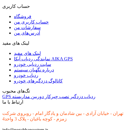
حساب کاربری
فروشگاه
حساب کاربری من
سفارشات من
آدرس‌های من
لینک های مفید
لینک های مفید
نمایندگی ردیاب آیکا AIKA GPS
سایت ردیابی خودرو
درباره نگهبان سیستم
ردیاب خودرو
کاتالوگ دزدگیرهای خودرو
تگ‌های محبوب
ردیاب
دزدگیر
نصب
چیرکار
دوربین مداربسته
GPS
ارتباط با ما
تهران - خیابان آزادی - بین شادمان و یادگار امام - روبروی شرکت
زمزم - کوچه باغبان - پلاک 3 واحد4
info@negahbansystem.ir