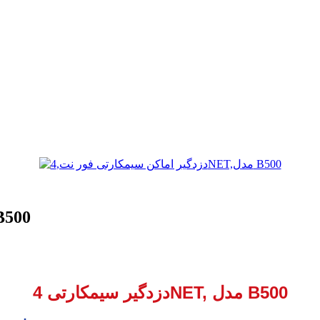
دزدگیر اماکن سیمکارتی فور نت,NET
دزدگیر سیمکارتی 4NET, مدل B500