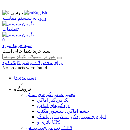
English
پارسی
ورود به سیستم
مقایسه
تنظیمات
0
سبد خرید
0
مورد
سبد خرید شما خالی است.
برای محصولات بیشتر کلیک کنید.
No products were found.
دسته‌بندی‌ها
صفحه محتوا
فروشگاه
تجهیزات دزدگیرهای اماکن
پک دزدگیر اماکن
دزدگیرهای اماکن
چشم اماکن , سنسور,مگنت
لوازم جانبی دزدگیر اماکن آژیر بلندگو
باتری و UPS
ردیاب و جی پی اس GPS