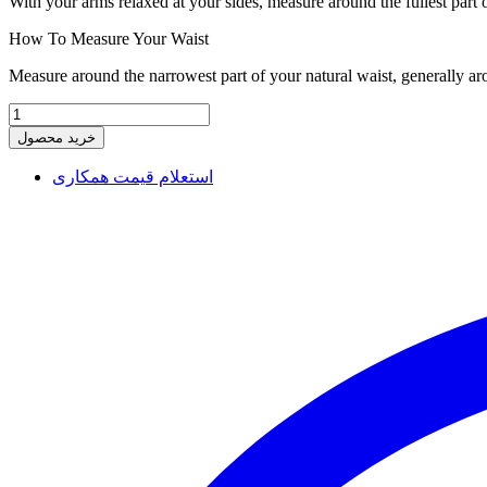
With your arms relaxed at your sides, measure around the fullest part 
How To Measure Your Waist
Measure around the narrowest part of your natural waist, generally ar
خرید محصول
استعلام قیمت همکاری