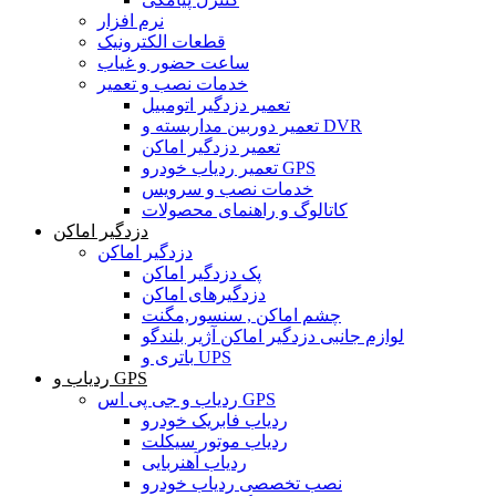
نرم افزار
قطعات الکترونیک
ساعت حضور و غیاب
خدمات نصب و تعمیر
تعمیر دزدگیر اتومبیل
تعمیر دوربین مداربسته و DVR
تعمیر دزدگیر اماکن
تعمیر ردیاب خودرو GPS
خدمات نصب و سرویس
کاتالوگ و راهنمای محصولات
دزدگیر اماکن
دزدگیر اماکن
پک دزدگیر اماکن
دزدگیرهای اماکن
چشم اماکن , سنسور,مگنت
لوازم جانبی دزدگیر اماکن آژیر بلندگو
باتری و UPS
ردیاب و GPS
ردیاب و جی پی اس GPS
ردیاب فابریک خودرو
ردیاب موتور سیکلت
ردیاب آهنربایی
نصب تخصصی ردیاب خودرو