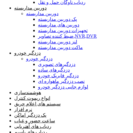
ردیاب ناوگان حمل و نقل
دوربین مداربسته
دوربین مداربسته
پک دوربین مداربسته
دوربین های مداربسته
تجهیزات دوربین مداربسته
ضبط کننده تصاویر,NVR,DVR
لنز دوربین مداربسته
ماکت دوربین مداربسته
دزدگیر خودرو
دزدگیر خودرو
دزدگیرهای تصویری
دزدگیرهای ساده
دزدگیر فابریک خودرو
نصب دزدگیر ماهواره ای
لوازم جانبی دزدگیر خودرو
هوشمندسازی
انواع ریموت کنترل
سیستم های اعلام حریق
نرم افزار
پک دزدگیر اماکن
ساعت حضور و غیاب
ردیاب های آهنربایی
ردیاب های باسیم