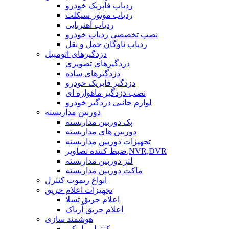
ردیاب فابریک خودرو
ردیاب موتور سیکلت
ردیاب آهنربایی
نصب تخصصی ردیاب خودرو
ردیاب ناوگان حمل و نقل
دزدگیرهای اتومبیل
دزدگیرهای تصویری
دزدگیرهای ساده
دزدگیر فابریک خودرو
نصب دزدگیر ماهواره ای
لوازم جانبی دزدگیر خودرو
دوربین مداربسته
پک دوربین مداربسته
دوربین های مداربسته
تجهیزات دوربین مداربسته
ضبط کننده تصاویر,NVR,DVR
لنز دوربین مداربسته
ماکت دوربین مداربسته
انواع ریموت کنترل
تجهیزات اعلام حریق
اعلام حریق تسلا
اعلام حریق آریاک
هوشمند سازی
کنترل پیامکی