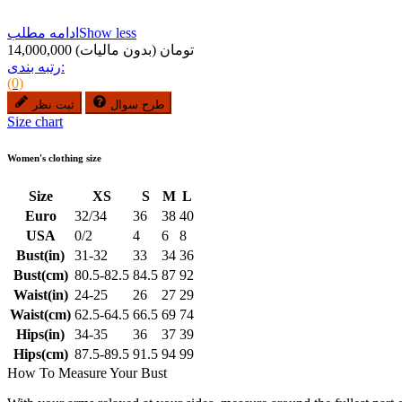
Show less
ادامه مطلب
14,000,000 تومان
(بدون مالیات)
رتبه بندی:
(0)
طرح سوال
ثبت نظر
Size chart
Women's clothing size
Size
XS
S
M
L
Euro
32/34
36
38
40
USA
0/2
4
6
8
Bust(in)
31-32
33
34
36
Bust(cm)
80.5-82.5
84.5
87
92
Waist(in)
24-25
26
27
29
Waist(cm)
62.5-64.5
66.5
69
74
Hips(in)
34-35
36
37
39
Hips(cm)
87.5-89.5
91.5
94
99
How To Measure Your Bust