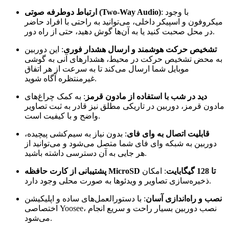
: با وجود
ارتباط دوطرفه صوتی (Two-Way Audio)
میکروفون و اسپیکر داخلی، می‌توانید به راحتی با افراد حاضر
در محل صحبت کنید یا به آن‌ها گوش دهید، حتی از راه دور.
تشخیص حرکت هوشمند و ارسال هشدار فوری
: این دوربین
به محض تشخیص حرکت در محیط، هشدارهای آنی به گوشی
موبایل شما ارسال می‌کند تا به سرعت از هر اتفاق
غیرمنتظره آگاه شوید.
دید در شب با استفاده از مادون قرمز
: به کمک چراغ‌های
مادون قرمز، دوربین در تاریکی مطلق نیز قادر به ثبت تصاویر
واضح و با کیفیت است.
قابلیت اتصال به وای فای
: بدون نیاز به سیم‌کشی پیچیده،
دوربین به شبکه وای فای شما متصل می‌شود و می‌توانید از
هر جایی به آن دسترسی داشته باشید.
پشتیبانی از کارت حافظه MicroSD تا 128 گیگابایت
: امکان
ذخیره‌سازی تصاویر و ویدئوها به صورت محلی وجود دارد.
نصب و راه‌اندازی آسان
: با دستورالعمل‌های ساده و اپلیکیشن
اختصاصی Yoosee، نصب دوربین بسیار راحت و سریع انجام
می‌شود.