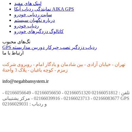
لینک های مفید
نمایندگی ردیاب آیکا AIKA GPS
سایت ردیابی خودرو
درباره نگهبان سیستم
ردیاب خودرو
کاتالوگ دزدگیرهای خودرو
تگ‌های محبوب
ردیاب
دزدگیر
نصب
چیرکار
دوربین مداربسته
GPS
ارتباط با ما
تهران - خیابان آزادی - بین شادمان و یادگار امام - روبروی شرکت
زمزم - کوچه باغبان - پلاک 3 واحد4
info@negahbansystem.ir
تلفن : 02166051812 02166051320 - 02166056650 - 02166056649 -
02166083677 - 02166023713 - 02166039916 - مرکز پشتیبانی GPS
و ردیاب : 02166029031