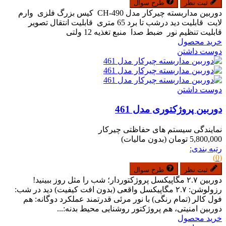
ثبت نظر
طرح سوال
دوربین مداربسته چیرکار مدل CH-490 کیس بزرگ فلزی وارم
لایت قابلیت دید درشب تا برد 65 متری قابلیت انتقال تصویر
قابلیت تنظیم نور ضبط صدا منبع تغذیه 12 ولتی
خرید محصول
دوست داشتن
دوست داشتن
دوربین پروژکتوری مدل 461
نمایندگی سیستم های حفاظتی چیرکار
5,800,000 تومان
(بدون مالیات)
رتبه بندی:
(0)
ثبت نظر
طرح سوال
دوربین ۲.۷ مگاپیکسل پروژکتوردار؛ شب را مثل روز ببینید!
رزولوشن: ۲.۷ مگاپیکسل واقعی (بدون افت کیفیت) دید در شب:
فول کالر (تمام رنگی) با نور مرئی قدرتمند عملکرد دوگانه: هم
دوربین امنیتی، هم پروژکتور روشنایی محیط بدنه:...
خرید محصول