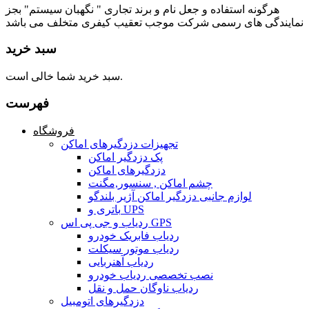
هرگونه استفاده و جعل نام و برند تجاری " نگهبان سیستم" بجز
نمایندگی های رسمی شرکت موجب تعقیب کیفری متخلف می باشد
سبد خرید
سبد خرید شما خالی است.
فهرست
فروشگاه
تجهیزات دزدگیرهای اماکن
پک دزدگیر اماکن
دزدگیرهای اماکن
چشم اماکن , سنسور,مگنت
لوازم جانبی دزدگیر اماکن آژیر بلندگو
باتری و UPS
ردیاب و جی پی اس GPS
ردیاب فابریک خودرو
ردیاب موتور سیکلت
ردیاب آهنربایی
نصب تخصصی ردیاب خودرو
ردیاب ناوگان حمل و نقل
دزدگیرهای اتومبیل