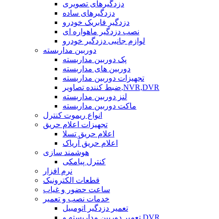
دزدگیرهای تصویری
دزدگیرهای ساده
دزدگیر فابریک خودرو
نصب دزدگیر ماهواره ای
لوازم جانبی دزدگیر خودرو
دوربین مداربسته
پک دوربین مداربسته
دوربین های مداربسته
تجهیزات دوربین مداربسته
ضبط کننده تصاویر,NVR,DVR
لنز دوربین مداربسته
ماکت دوربین مداربسته
انواع ریموت کنترل
تجهیزات اعلام حریق
اعلام حریق تسلا
اعلام حریق آریاک
هوشمند سازی
کنترل پیامکی
نرم افزار
قطعات الکترونیک
ساعت حضور و غیاب
خدمات نصب و تعمیر
تعمیر دزدگیر اتومبیل
تعمیر دوربین مداربسته و DVR