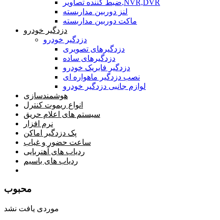
ضبط کننده تصاویر,NVR,DVR
لنز دوربین مداربسته
ماکت دوربین مداربسته
دزدگیر خودرو
دزدگیر خودرو
دزدگیرهای تصویری
دزدگیرهای ساده
دزدگیر فابریک خودرو
نصب دزدگیر ماهواره ای
لوازم جانبی دزدگیر خودرو
هوشمندسازی
انواع ریموت کنترل
سیستم های اعلام حریق
نرم افزار
پک دزدگیر اماکن
ساعت حضور و غیاب
ردیاب های آهنربایی
ردیاب های باسیم
صفحه محتوا
محبوب
موردی یافت نشد