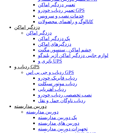
تعمیر دزدگیر اماکن
تعمیر ردیاب خودرو GPS
خدمات نصب و سرویس
کاتالوگ و راهنمای محصولات
دزدگیر اماکن
دزدگیر اماکن
پک دزدگیر اماکن
دزدگیرهای اماکن
چشم اماکن , سنسور,مگنت
لوازم جانبی دزدگیر اماکن آژیر بلندگو
باتری و UPS
ردیاب و GPS
ردیاب و جی پی اس GPS
ردیاب فابریک خودرو
ردیاب موتور سیکلت
ردیاب آهنربایی
نصب تخصصی ردیاب خودرو
ردیاب ناوگان حمل و نقل
دوربین مداربسته
دوربین مداربسته
پک دوربین مداربسته
دوربین های مداربسته
تجهیزات دوربین مداربسته