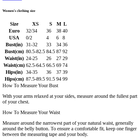
Women's clothing size
Size
XS
S
M
L
Euro
32/34
36
38
40
USA
0/2
4
6
8
Bust(in)
31-32
33
34
36
Bust(cm)
80.5-82.5
84.5
87
92
Waist(in)
24-25
26
27
29
Waist(cm)
62.5-64.5
66.5
69
74
Hips(in)
34-35
36
37
39
Hips(cm)
87.5-89.5
91.5
94
99
How To Measure Your Bust
With your arms relaxed at your sides, measure around the fullest part
of your chest.
How To Measure Your Waist
Measure around the narrowest part of your natural waist, generally
around the belly button. To ensure a comfortable fit, keep one finger
between the measuring tape and your body.