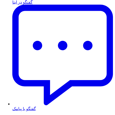
گفتگو در ایتا
گفتگو با پیامک