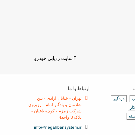
سایت ردیابی خودرو
ارتباط با ما
تهران - خیابان آزادی - بین
ب
دزدگیر
شادمان و یادگار امام - روبروی
ار
شرکت زمزم - کوچه باغبان -
سته
پلاک 3 واحد4
info@negahbansystem.ir