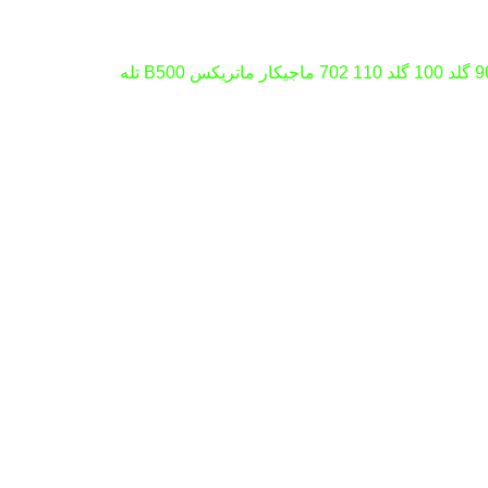
قاب ریموت ژله ای در انواع مختلف برای ریموت کنترل دزدگیر مارک های استیل میت تصویری PLC تصویری هوآتای مجیکار 902 گلد 100 گلد 110 702 ماجیکار ماتریکس B500 تله