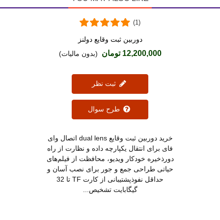
(1)
دوربین ثبت وقایع دولنز
دوست داشتن
12,200,000 تومان
(بدون مالیات)
ثبت نظر
طرح سوال
خرید دوربین ثبت وقایع dual lens اتصال وای
فای برای انتقال یکپارچه داده و نظارت از راه
دورذخیره خودکار ویدیو، محافظت از فیلم‌های
حیاتی طراحی جمع و جور برای نصب آسان و
حداقل نفوذپشتیبانی از کارت TF تا 32
گیگابایت تشخیص...