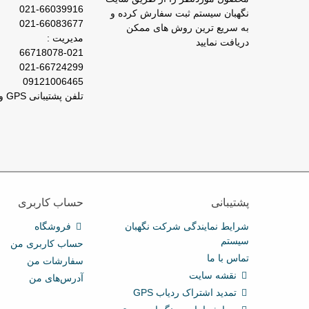
021-66039916
نگهبان سیستم ثبت سفارش کرده و
021-66083677
به سریع ترین روش های ممکن
مدیریت :
دریافت نمایید
66718078-021
021-66724299
09121006465
تلفن پشتیبانی GPS و ردیاب : 66029031-021
پشتیبانی
حساب کاربری
شرایط نمایندگی شرکت نگهبان
فروشگاه
سیستم
حساب کاربری من
تماس با ما
سفارشات من
نقشه سایت
آدرس‌های من
تمدید اشتراک ردیاب GPS