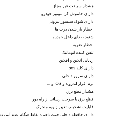
هشدار سرعت غیر مجاز
دارای خاموش کن موتور خودرو
دارای شوک سنسور بیرونی
اخطار باز شدن درب ها
شنود صدای داخل خودرو
اخطار ضربه
تلفن کننده اتوماتیک
ردیابی آنلاین و آفلاین
دارای کلید sos
دارای سرور داخلی
نرم افزار اندروید و IOS و ...
هشدار قطع برق
قظع برق یا سوخت رسانی از راه دور
قابلیت تشخیص تغییر زاویه متحرک
دارای حافظه داخلی جهت ذخیره نقاط هنگام عدم آنتن د