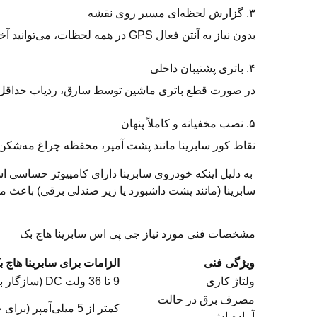
۳. گزارش لحظه‌ای مسیر روی نقشه
بدون نیاز به آنتن فعال GPS در همه لحظات، می‌توانید آخرین موقعیت خودرو را حتی در پارکینگ‌های طبقاتی مشاهده کنید.
۴. باتری پشتیبان داخلی
در صورت قطع باتری ماشین توسط سارق، ردیاب حداقل ۲ تا ۴ ساعت با باتری داخلی خود به کار ادامه می‌ده
۵. نصب مخفیانه و کاملاً پنهان
نقاط کور سابرینا مانند پشت آمپر، محفظه چراغ مه‌شکن
به دلیل اینکه خودروی سابرینا دارای کامپیوتر حساسی
سابرینا (مانند پشت داشبورد یا زیر صندلی برقی) باعث
مشخصات فنی مورد نیاز جی پی اس سابرینا هاچ بک
ویژگی فنی
الزامات برای سابرینا هاچ 
ولتاژ کاری
9 تا 36 ولت DC (سازگار با دینام و باتری سابرینا)
مصرف برق در حالت
کمتر از 5 میلی‌آمپر (برای جلوگیری از خالی شدن باتری خودرو)
آماده‌باش