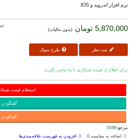
نرم افزار اندروید و IOS
rt
5,870,000 تومان
(بدون مالیات)
ثبت نظر
طرح سوال
برای اطلاع از قیمت همکاری با ما تماس بگیرید
استعلام قیمت همکا
گفتگو در ب
گفتگو در ای
مرجع:
1588
اضافه به مقایسه
0
افزودن به فهرست علاقه‌مندی‌ها