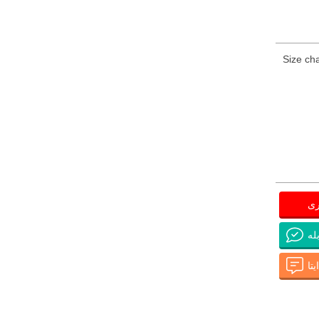
Size cha
ری
له
تا